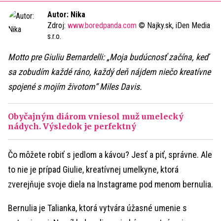
Time
Autor: Nika
Zdroj:
www.boredpanda.com
© Najky.sk, iDen Media
s.r.o.
Motto pre Giuliu Bernardelli: „Moja budúcnosť začína, keď
sa zobudím každé ráno, každý deň nájdem niečo kreatívne
spojené s mojím životom“ Miles Davis.
Obyčajným diárom vniesol muž umelecký
nádych. Výsledok je perfektný
Čo môžete robiť s jedlom a kávou? Jesť a piť, správne. Ale
to nie je prípad Giulie, kreatívnej umelkyne, ktorá
zverejňuje svoje diela na Instagrame pod menom bernulia.
Bernulia je Talianka, ktorá vytvára úžasné umenie s