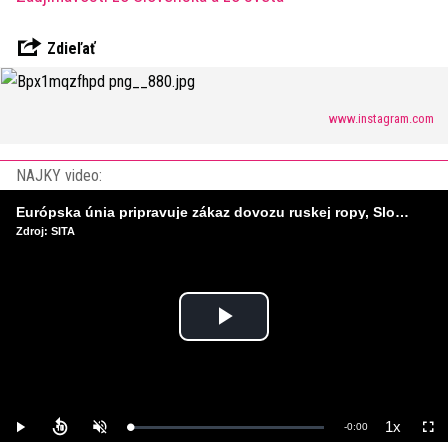
Zdieľať
www.instagram.com
NAJKY video:
Európska únia pripravuje zákaz dovozu ruskej ropy, Slovensko a Maďarsko čaká koniec výnimky
Zdroj: SITA
Play
Video
1x
Remaining
-
0:00
Loaded
:
Play
Unmute
Playback
Full
0%
Rate