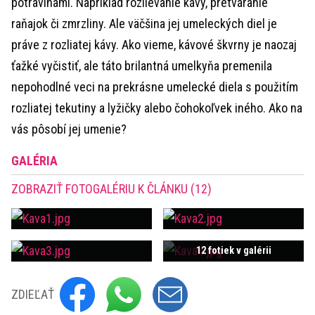
potravinami. Napríklad rozlievanie kávy, pretváranie
raňajok či zmrzliny. Ale väčšina jej umeleckých diel je
práve z rozliatej kávy. Ako vieme, kávové škvrny je naozaj
ťažké vyčistiť, ale táto brilantná umelkyňa premenila
nepohodlné veci na prekrásne umelecké diela s použitím
rozliatej tekutiny a lyžičky alebo čohokoľvek iného. Ako na
vás pôsobí jej umenie?
GALÉRIA
ZOBRAZIŤ FOTOGALÉRIU K ČLÁNKU (12)
12 fotiek v galérii
ZDIEĽAŤ