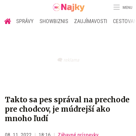
MENU
SPRÁVY
SHOWBIZNIS
ZAUJÍMAVOSTI
CESTOVAN
Takto sa pes správal na prechode
pre chodcov, je múdrejší ako
mnoho ľudí
08. 11. 2022
18:16
Zábavné príspevky