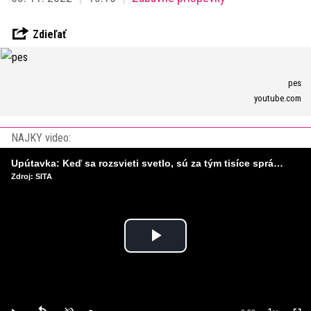
Zdieľať
pes
youtube.com
NAJKY video:
Upútavka: Keď sa rozsvieti svetlo, sú za tým tisíce správnych rozhodnutí. Ako vzniká infraštruktúra, ktorú nevnímame?
Zdroj: SITA
Play
Video