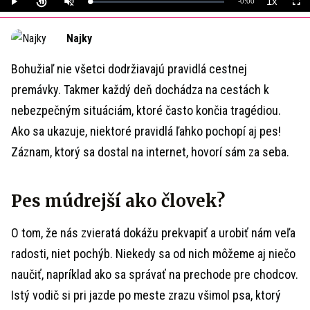
1x
Remaining
-
0:00
Loaded
:
Play
Unmute
Playback
Full
0%
Rate
Time
Najky
Bohužiaľ nie všetci dodržiavajú pravidlá cestnej
premávky. Takmer každý deň dochádza na cestách k
nebezpečným situáciám, ktoré často končia tragédiou.
Ako sa ukazuje, niektoré pravidlá ľahko pochopí aj pes!
Záznam, ktorý sa dostal na internet, hovorí sám za seba.
Pes múdrejší ako človek?
O tom, že nás zvieratá dokážu prekvapiť a urobiť nám veľa
radosti, niet pochýb. Niekedy sa od nich môžeme aj niečo
naučiť, napríklad ako sa správať na prechode pre chodcov.
Istý vodič si pri jazde po meste zrazu všimol psa, ktorý