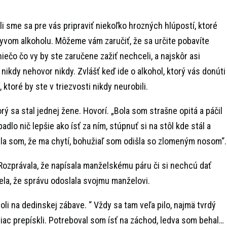
li sme sa pre vás pripraviť niekoľko hrozných hlúpostí, ktoré
plyvom alkoholu. Môžeme vám zaručiť, že sa určite pobavíte
ečo čo vy by ste zaručene zažiť nechceli, a najskôr asi
 nikdy nehovor nikdy. Zvlášť keď ide o alkohol, ktorý vás donúti
, ktoré by ste v triezvosti nikdy neurobili.
rý sa stal jednej žene. Hovorí. „Bola som strašne opitá a páčil
dlo nič lepšie ako ísť za ním, stúpnuť si na stôl kde stál a
la som, že ma chytí, bohužiaľ som odišla so zlomeným nosom“.
. Rozprávala, že napísala manželskému páru či si nechcú dať
ela, že správu odoslala svojmu manželovi.
li na dedinskej zábave. “ Vždy sa tam veľa pilo, najmä tvrdý
viac prepískli. Potreboval som ísť na záchod, ledva som behal…