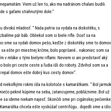
 nepamätám. Viem už len to, ako ma nadránom chalani budili.
de s gaťami stiahnutými dole.“
 divokú mladosť. “ Naša patria sa vydala na diskotéku, s
balíme pár báb. Obliekol som si biele rifle. Dosť sa na
áno sme sa vydali domov pešo, keďže z diskotéky sme to domov
e sa ešte pri miestnej krčme, bolo popršané… nakoniec som sa
m v mláke s tými bielymi riflami. Neviem si ani predstaviť aký
o bolo pri ceste ceste a ľudia išli do roboty. Zdvihol som sa a
 trepal domov ešte dobrý kus cesty domov“.
 niekoľkými rokmi išla na kolotoče s kamarátkami. “ Bol jarmok
m niečo pekné kúpime na seba, zatancujeme, pobláznime..Bol už
že sa ideme niekam najesť. Skončili sme pri cigánskej pečienke
 Kamarátka chcela ešte vyskúšať centrifúgu.. dojedli sme a išlo