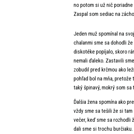
no potom si už nič poriadne
Zaspal som sediac na zácho
Jeden muž spomínal na svoju
chalanmi sme sa dohodli že z
diskotéke popíjalo, skoro r
nemali ďaleko. Zastavili sm
zobudil pred krčmou ako leží
pohľad bol na mňa, pretože t
taký špinavý, mokrý som sa
Ďalšia žena spomína ako pred
vždy sme sa tešili že si ta
večer, keď sme sa rozhodli 
dali sme si trochu burčiaku.