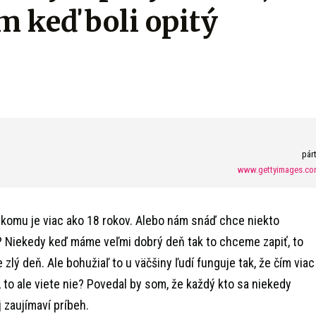
om keď boli opitý
pár
www.gettyimages.co
 komu je viac ako 18 rokov. Alebo nám snáď chce niekto
i? Niekedy keď máme veľmi dobrý deň tak to chceme zapiť, to
 zlý deň. Ale bohužiaľ to u väčšiny ľudí funguje tak, že čím viac
i, to ale viete nie? Povedal by som, že každý kto sa niekedy
j zaujímaví príbeh.