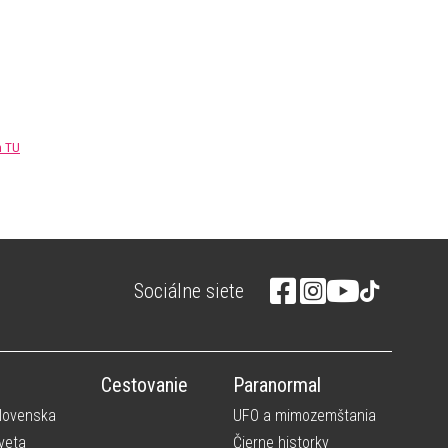
m TU
Sociálne siete
Cestovanie
Paranormal
Slovenska
UFO a mimozemštania
veta
Čierne historky