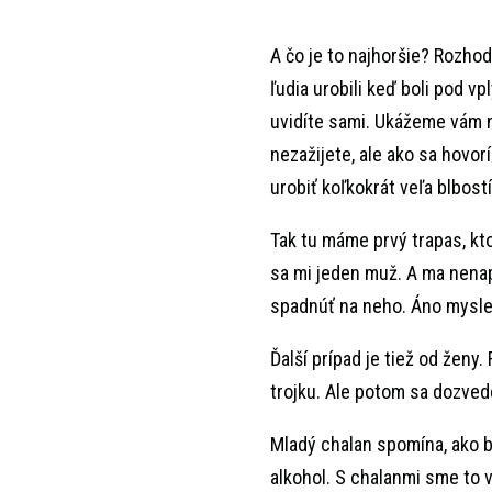
A čo je to najhoršie? Rozhod
ľudia urobili keď boli pod v
uvidíte sami. Ukážeme vám ni
nezažijete, ale ako sa hovorí
urobiť koľkokrát veľa blbostí
Tak tu máme prvý trapas, kto
sa mi jeden muž. A ma nenapa
spadnúť na neho. Áno mysle
Ďalší prípad je tiež od ženy
trojku. Ale potom sa dozved
Mladý chalan spomína, ako bo
alkohol. S chalanmi sme to 