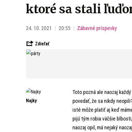
ktoré sa stali ľuď
24. 10. 2021
20:55
Zábavné príspevky
Zdieľať
Toto pozná ale naozaj každý
Najky
povedať, že sa nikdy neopil
isté môže platiť aj keď máme
pijú tým robia väčšie blbost
naozaj opil, má nejaký naoza