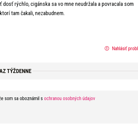
tiť dosť rýchlo, cigánska sa vo mne neudržala a povracala som
, ktorí tam čakali, nezabudnem.
Nahlásiť prob
RAZ TÝŽDENNE
že som sa oboznámil s
ochranou osobných údajov