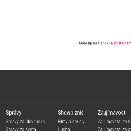
Máte tip na článok?
Napíšte ná
Správy
Showbiznis
Zaujímavosti
Správy zo Slovenska
Filmy a seriály
Zaujímavosti zo 
Správy zo sveta
Hudba
Zaujímavosti zo s