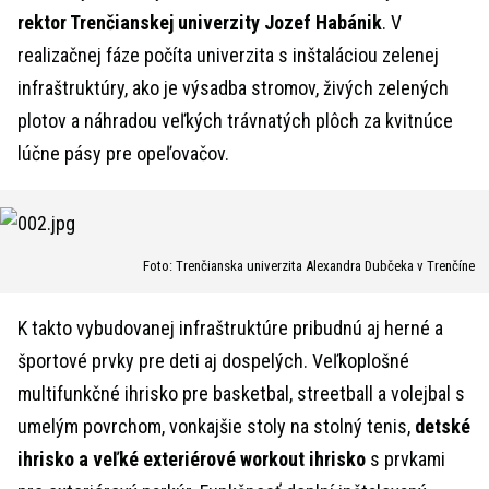
rektor Trenčianskej univerzity Jozef Habánik
. V
realizačnej fáze počíta univerzita s inštaláciou zelenej
infraštruktúry, ako je výsadba stromov, živých zelených
plotov a náhradou veľkých trávnatých plôch za kvitnúce
lúčne pásy pre opeľovačov.
Foto: Trenčianska univerzita Alexandra Dubčeka v Trenčíne
K takto vybudovanej infraštruktúre pribudnú aj herné a
športové prvky pre deti aj dospelých. Veľkoplošné
multifunkčné ihrisko pre basketbal, streetball a volejbal s
umelým povrchom, vonkajšie stoly na stolný tenis,
detské
ihrisko a veľké exteriérové workout ihrisko
s prvkami