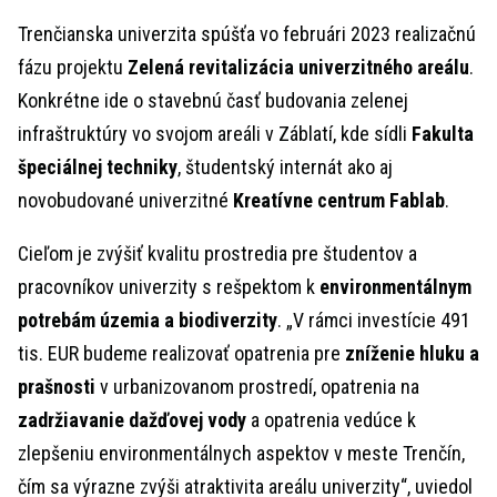
Trenčianska univerzita spúšťa vo februári 2023 realizačnú
fázu projektu
Zelená revitalizácia univerzitného areálu
.
Konkrétne ide o stavebnú časť budovania zelenej
infraštruktúry vo svojom areáli v Záblatí, kde sídli
Fakulta
špeciálnej techniky
, študentský internát ako aj
novobudované univerzitné
Kreatívne centrum Fablab
.
Cieľom je zvýšiť kvalitu prostredia pre študentov a
pracovníkov univerzity s rešpektom k
environmentálnym
potrebám územia a biodiverzity
. „V rámci investície 491
tis. EUR budeme realizovať opatrenia pre
zníženie hluku a
prašnosti
v urbanizovanom prostredí, opatrenia na
zadržiavanie dažďovej vody
a opatrenia vedúce k
zlepšeniu environmentálnych aspektov v meste Trenčín,
čím sa výrazne zvýši atraktivita areálu univerzity“, uviedol