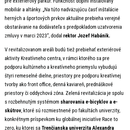
pre exteriérový parkúr. Funkčnosť doplní inštalovaný
mobiliár a altánky. „Na túto nadväzujúcu časť inštalácie
herných a športových prvkov aktuálne prebieha verejné
obstarávanie na dodávateľa s predpokladom uzatvorenia
zmluvy v marci 2023“, dodal
rektor Jozef Habánik.
V revitalizovanom areáli budú tiež prebiehať exteriérové
aktivity Kreatívneho centra, v rámci ktorého sa pre
podporu kultúrneho a kreatívneho priemyslu vybudujú
štyri remeselné dielne, priestory pre podporu kreatívnej
tvorby ako front office, denná kaviareň, prednáškové
priestory či oddychová zóna. Zelená revitalizácia je spolu
s rozbehnutým systémom
sharovania e-bicyklov a e-
skútrov
, ktoré sú rozmiestnené po fakultách univerzity,
konkrétnym príspevkom ku globálnej iniciatíve Race to
zero, ku ktorej sa
Trenčianska univerzita Alexandra