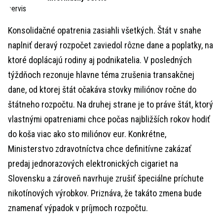
Konsolidačné opatrenia zasiahli všetkých. Štát v snahe
naplniť deravý rozpočet zaviedol rôzne dane a poplatky, na
ktoré doplácajú rodiny aj podnikatelia. V posledných
týždňoch rezonuje hlavne téma zrušenia transakčnej
dane, od ktorej štát očakáva stovky miliónov ročne do
štátneho rozpočtu. Na druhej strane je to práve štát, ktorý
vlastnými opatreniami chce počas najbližších rokov hodiť
do koša viac ako sto miliónov eur. Konkrétne,
Ministerstvo zdravotníctva chce definitívne zakázať
predaj jednorazových elektronických cigariet na
Slovensku a zároveň navrhuje zrušiť špeciálne príchute
nikotínových výrobkov. Priznáva, že takáto zmena bude
znamenať výpadok v príjmoch rozpočtu.