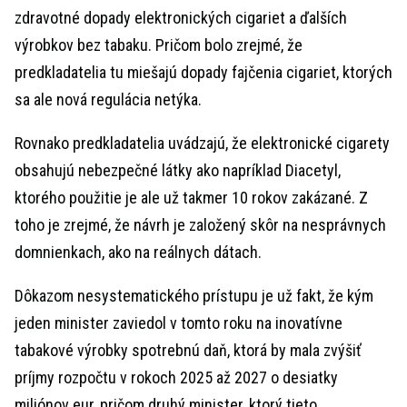
zdravotné dopady elektronických cigariet a ďalších
výrobkov bez tabaku. Pričom bolo zrejmé, že
predkladatelia tu miešajú dopady fajčenia cigariet, ktorých
sa ale nová regulácia netýka.
Rovnako predkladatelia uvádzajú, že elektronické cigarety
obsahujú nebezpečné látky ako napríklad Diacetyl,
ktorého použitie je ale už takmer 10 rokov zakázané. Z
toho je zrejmé, že návrh je založený skôr na nesprávnych
domnienkach, ako na reálnych dátach.
Dôkazom nesystematického prístupu je už fakt, že kým
jeden minister zaviedol v tomto roku na inovatívne
tabakové výrobky spotrebnú daň, ktorá by mala zvýšiť
príjmy rozpočtu v rokoch 2025 až 2027 o desiatky
miliónov eur, pričom druhý minister, ktorý tieto