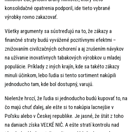
konsolidačné opatrenia podporil, ide tieto vybrané
výrobky rovno zakazovať.
Všetky argumenty sa sústreďujú na to, že zákazy a
finančné straty budú vyvážené pozitívnymi efektmi –
znižovaním civilizačných ochorení a aj zrušením návykov
na užívanie inovatívnych tabakových výrobkov u mladej
populácie. Príklady z iných krajín, kde sa takéto zákazy
minuli účinkom, lebo ľudia si tento sortiment nakúpili
jednoducho tam, kde bol dostupný, varujú.
Nielenže hrozí, že ľudia si jednoducho budú kupovať to, na
čo majú chuť ďalej, ale ešte si to nakúpia lacnejšie v
Poľsku alebo v Českej republike. Je jasné, že štát z toho
na daniach získa VEĽKÉ NIČ. A ešte stratí kontrolu nad