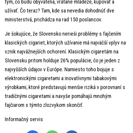
tým, čo budú obyvatelia, vrátane mládeže, kupovať a
užívať. Čo teraz? Tam, kde sa nevedia dohodnúť dve
ministerstvá, prichádza na rad 150 poslancov.
Je šokujúce, že Slovensko nerieši problémy s fajčením
klasických cigariet, ktorých užívanie má najväčší vplyv na
vznik najvážnejších ochorení. Klasickým cigaretám na
Slovensku pritom holduje 26% populácie, čo je jeden z
najvyšších údajov v Európe. Namiesto toho bojuje s
elektronickými cigaretami a inovatívnymi tabakovými
výrobkami, ktoré predstavujú menšie riziká v porovnaní s
tradičnými cigaretami a navyše pomáhajú mnohým
fajčiarom s týmto zlozvykom skončiť.
Informačný servis