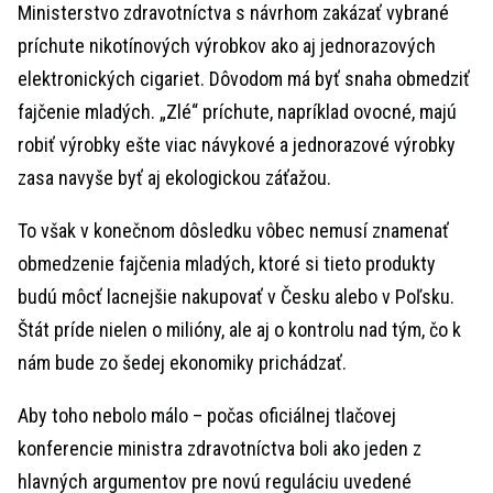
Ministerstvo zdravotníctva s návrhom zakázať vybrané
príchute nikotínových výrobkov ako aj jednorazových
elektronických cigariet. Dôvodom má byť snaha obmedziť
fajčenie mladých. „Zlé“ príchute, napríklad ovocné, majú
robiť výrobky ešte viac návykové a jednorazové výrobky
zasa navyše byť aj ekologickou záťažou.
To však v konečnom dôsledku vôbec nemusí znamenať
obmedzenie fajčenia mladých, ktoré si tieto produkty
budú môcť lacnejšie nakupovať v Česku alebo v Poľsku.
Štát príde nielen o milióny, ale aj o kontrolu nad tým, čo k
nám bude zo šedej ekonomiky prichádzať.
Aby toho nebolo málo – počas oficiálnej tlačovej
konferencie ministra zdravotníctva boli ako jeden z
hlavných argumentov pre novú reguláciu uvedené