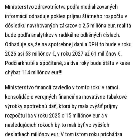
Ministerstvo zdravotníctva podľa medializovaných
informácií odhaduje pokles príjmu štátneho rozpočtu v
dôsledku navrhovaných zákazov o 2,5 milióna eur, realita
bude podľa analytikov v radikálne odlišných číslach.
Odhaduje sa, že na spotrebnej dani a DPH to bude v roku
2026 asi 53 miliónov €, v roku 2027 až 61 miliónov €.
Podčiarknuté a spočítané, za dva roky bude štátu v kase
chýbať 114 miliónov eur!!!
Ministerstvo financií zaviedlo v tomto roku v rámci
konsolidácie verejných financií na inovatívne tabakové
výrobky spotrebnú daň, ktorá by mala zvýšiť príjmy
rozpočtu iba v roku 2025 o 15 miliónov eur a v
nasledujúcich rokoch by to mali byť vo vyšších
desiatkach miliónov eur. V tom istom roku prichádza