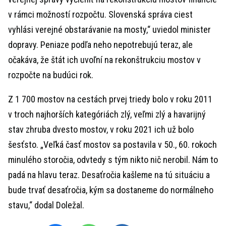
v rámci možností rozpočtu. Slovenská správa ciest
vyhlási verejné obstarávanie na mosty,“ uviedol minister
dopravy. Peniaze podľa neho nepotrebujú teraz, ale
očakáva, že štát ich uvoľní na rekonštrukciu mostov v
rozpočte na budúci rok.
Z 1 700 mostov na cestách prvej triedy bolo v roku 2011
v troch najhorších kategóriách zlý, veľmi zlý a havarijný
stav zhruba dvesto mostov, v roku 2021 ich už bolo
šesťsto. „Veľká časť mostov sa postavila v 50., 60. rokoch
minulého storočia, odvtedy s tým nikto nič nerobil. Nám to
padá na hlavu teraz. Desaťročia kašleme na tú situáciu a
bude trvať desaťročia, kým sa dostaneme do normálneho
stavu,“ dodal Doležal.