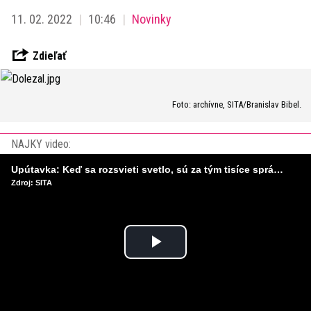
11. 02. 2022
10:46
Novinky
Zdieľať
Foto: archívne, SITA/Branislav Bibel.
NAJKY video:
Upútavka: Keď sa rozsvieti svetlo, sú za tým tisíce správnych rozhodnutí. Ako vzniká infraštruktúra, ktorú nevnímame?
Zdroj: SITA
Play
Video