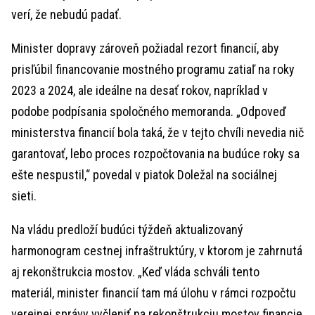
verí, že nebudú padať.
Minister dopravy zároveň požiadal rezort financií, aby
prisľúbil financovanie mostného programu zatiaľ na roky
2023 a 2024, ale ideálne na desať rokov, napríklad v
podobe podpísania spoločného memoranda. „Odpoveď
ministerstva financií bola taká, že v tejto chvíli nevedia nič
garantovať, lebo proces rozpočtovania na budúce roky sa
ešte nespustil,“ povedal v piatok Doležal na sociálnej
sieti.
Na vládu predloží budúci týždeň aktualizovaný
harmonogram cestnej infraštruktúry, v ktorom je zahrnutá
aj rekonštrukcia mostov. „Keď vláda schváli tento
materiál, minister financií tam má úlohu v rámci rozpočtu
verejnej správy vyčleniť na rekonštrukciu mostov financie