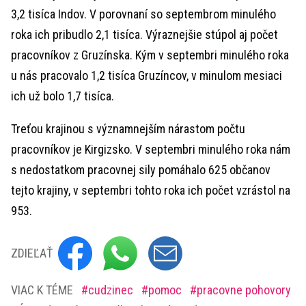
3,2 tisíca Indov. V porovnaní so septembrom minulého
roka ich pribudlo 2,1 tisíca. Výraznejšie stúpol aj počet
pracovníkov z Gruzínska. Kým v septembri minulého roka
u nás pracovalo 1,2 tisíca Gruzíncov, v minulom mesiaci
ich už bolo 1,7 tisíca.
Treťou krajinou s významnejším nárastom počtu
pracovníkov je Kirgizsko. V septembri minulého roka nám
s nedostatkom pracovnej sily pomáhalo 625 občanov
tejto krajiny, v septembri tohto roka ich počet vzrástol na
953.
ZDIEĽAŤ
VIAC K TÉME
cudzinec
pomoc
pracovne pohovory