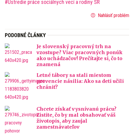
Ústredie práce sociálnych vecí a rodiny SR
Nahlásiť problém
PODOBNÉ ČLÁNKY
Je slovenský pracovný trh na
vzostupe? Viac pracovných ponúk
ako uchádzačov! Prečítajte si, čo to
znamená
Letné tábory sa stali miestom
prevencie násilia: Ako sa deti učili
chrániť?
Chcete získať vysnívanú prácu?
Zistite, čo by mal obsahovať váš
životopis, aby zaujal
zamestnávateľov