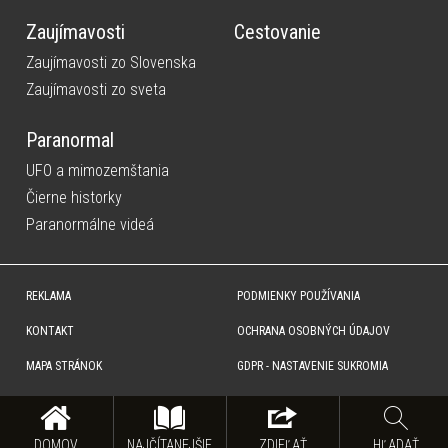
Zaujímavosti
Cestovanie
Zaujímavosti zo Slovenska
Zaujímavosti zo sveta
Paranormal
UFO a mimozemštania
Čierne historky
Paranormálne videá
REKLAMA
PODMIENKY POUŽÍVANIA
KONTAKT
OCHRANA OSOBNÝCH ÚDAJOV
MAPA STRÁNOK
GDPR - NASTAVENIE SUKROMIA
Copyright © SITA Slovenská tlačová agentúra a.s. Všetky práva vyhradené. Vyhradzujeme si právo udeľovať
súhlas na rozmnožovanie, šírenie a na verejný prenos obsahu. Na tejto stránke môžu byť umiestnené reklamné
odkazy, alebo reklamné produkty.
DOMOV
NAJČÍTANEJŠIE
ZDIEĽAŤ
HĽADAŤ