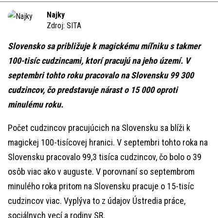
Time
Najky
Zdroj:
SITA
Slovensko sa približuje k magickému míľniku s takmer
100-tisíc cudzincami, ktorí pracujú na jeho území. V
septembri tohto roku pracovalo na Slovensku 99 300
cudzincov, čo predstavuje nárast o 15 000 oproti
minulému roku.
Počet cudzincov pracujúcich na Slovensku sa blíži k
magickej 100-tisícovej hranici. V septembri tohto roka na
Slovensku pracovalo 99,3 tisíca cudzincov, čo bolo o 39
osôb viac ako v auguste. V porovnaní so septembrom
minulého roka pritom na Slovensku pracuje o 15-tisíc
cudzincov viac. Vyplýva to z údajov Ústredia práce,
sociálnych vecí a rodiny SR.