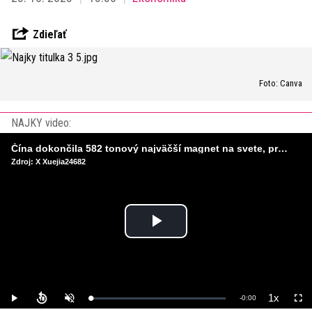
Zdieľať
Foto: Canva
NAJKY video:
Čína dokončila 582 tonový najväčší magnet na svete, pripravený na stavbu umelého Slnka
Zdroj: X Xuejia24682
Play
Video
1x
Remaining
-
0:00
Loaded
:
Play
Unmute
Playback
Full
0%
Rate