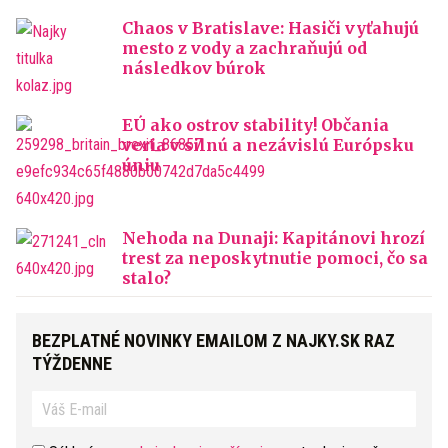
Chaos v Bratislave: Hasiči vyťahujú
mesto z vody a zachraňujú od
následkov búrok
EÚ ako ostrov stability! Občania
veria v silnú a nezávislú Európsku
úniu
Nehoda na Dunaji: Kapitánovi hrozí
trest za neposkytnutie pomoci, čo sa
stalo?
BEZPLATNÉ NOVINKY EMAILOM Z NAJKY.SK RAZ
TÝŽDENNE