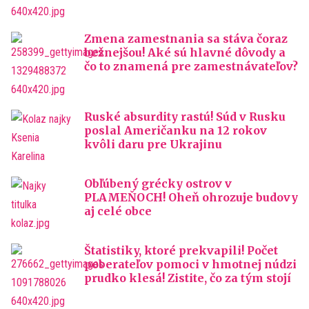
Zmena zamestnania sa stáva čoraz
bežnejšou! Aké sú hlavné dôvody a
čo to znamená pre zamestnávateľov?
Ruské absurdity rastú! Súd v Rusku
poslal Američanku na 12 rokov
kvôli daru pre Ukrajinu
Obľúbený grécky ostrov v
PLAMEŇOCH! Oheň ohrozuje budovy
aj celé obce
Štatistiky, ktoré prekvapili! Počet
poberateľov pomoci v hmotnej núdzi
prudko klesá! Zistite, čo za tým stojí