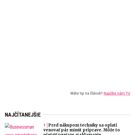
Máte tip na článok?
Napíšte nám TU
NAJČÍTANEJŠIE
Pred nákupom techniky sa oplatí
venovať pár minút príprave. Môže to
ušetriť peniaze aj sklamanie