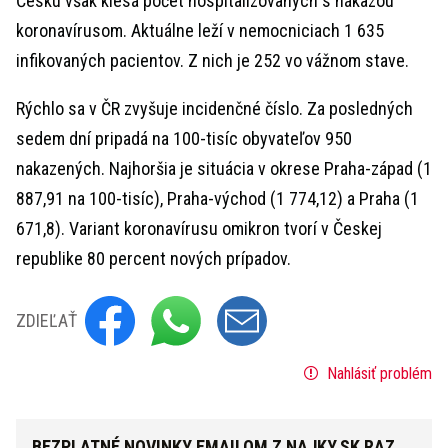
Česku však klesá počet hospitalizovaných s nákazou
koronavírusom. Aktuálne leží v nemocniciach 1 635
infikovaných pacientov. Z nich je 252 vo vážnom stave.
Rýchlo sa v ČR zvyšuje incidenčné číslo. Za posledných
sedem dní pripadá na 100-tisíc obyvateľov 950
nakazených. Najhoršia je situácia v okrese Praha-západ (1
887,91 na 100-tisíc), Praha-východ (1 774,12) a Praha (1
671,8). Variant koronavírusu omikron tvorí v Českej
republike 80 percent nových prípadov.
ZDIEĽAŤ
Nahlásiť problém
BEZPLATNÉ NOVINKY EMAILOM Z NAJKY.SK RAZ