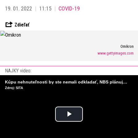
19. 01. 2022
11:15
COVID-19
Zdieľať
Omikron
www.gettyimages.com
NAJKY video:
Kúpu nehnuteľnosti by ste nemali odkladať, NBS plánuje sprísniť pravidlá pri hypotékach
Zdroj: SITA
Play
Video