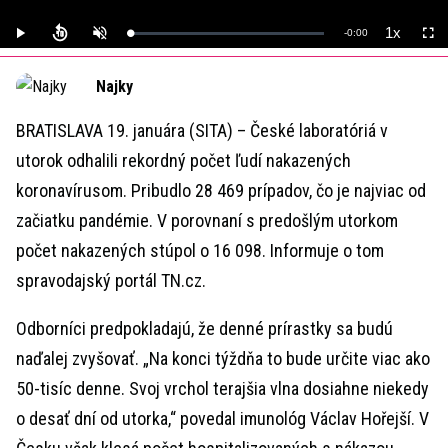
1x
Remaining
-
0:00
Loaded
:
Play
Unmute
Playback
Full
0%
Rate
Time
Najky
BRATISLAVA 19. januára (SITA) – České laboratóriá v
utorok odhalili rekordný počet ľudí nakazených
koronavírusom. Pribudlo 28 469 prípadov, čo je najviac od
začiatku pandémie. V porovnaní s predošlým utorkom
počet nakazených stúpol o 16 098. Informuje o tom
spravodajský portál TN.cz.
Odborníci predpokladajú, že denné prírastky sa budú
naďalej zvyšovať. „Na konci týždňa to bude určite viac ako
50-tisíc denne. Svoj vrchol terajšia vlna dosiahne niekedy
o desať dní od utorka,“ povedal imunológ Václav Hořejší. V