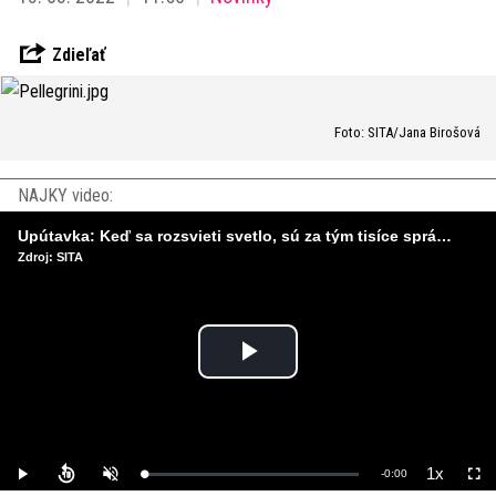
Zdieľať
Foto: SITA/Jana Birošová
NAJKY video:
Upútavka: Keď sa rozsvieti svetlo, sú za tým tisíce správnych rozhodnutí. Ako vzniká infraštruktúra, ktorú nevnímame?
Zdroj: SITA
Play
Video
1x
Remaining
-
0:00
Loaded
:
Play
Unmute
Playback
Full
0%
Rate