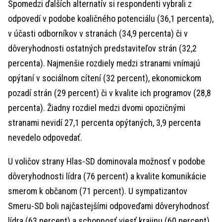
Spomedzi ďalších alternatív si respondenti vybrali z
odpovedí v podobe koaličného potenciálu (36,1 percenta),
v účasti odborníkov v stranách (34,9 percenta) či v
dôveryhodnosti ostatných predstaviteľov strán (32,2
percenta). Najmenšie rozdiely medzi stranami vnímajú
opýtaní v sociálnom cítení (32 percent), ekonomickom
pozadí strán (29 percent) či v kvalite ich programov (28,8
percenta). Žiadny rozdiel medzi dvomi opozičnými
stranami nevidí 27,1 percenta opýtaných, 3,9 percenta
nevedelo odpovedať.
U voličov strany Hlas-SD dominovala možnosť v podobe
dôveryhodnosti lídra (76 percent) a kvalite komunikácie
smerom k občanom (71 percent). U sympatizantov
Smeru-SD boli najčastejšími odpoveďami dôveryhodnosť
lídra (63 percent) a schopnosť viesť krajinu (60 percent).