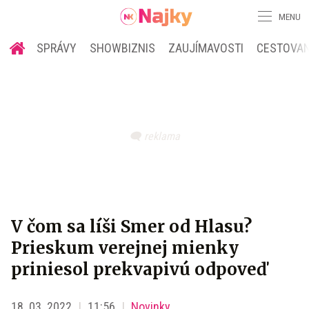
MENU
SPRÁVY
SHOWBIZNIS
ZAUJÍMAVOSTI
CESTOVAN
V čom sa líši Smer od Hlasu?
Prieskum verejnej mienky
priniesol prekvapivú odpoveď
18. 03. 2022
11:56
Novinky