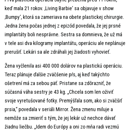
keď mala 21 rokov. ‚Living Barbie‘ sa objavuje v show
‚Bumpy‘, ktorá sa zameriava na obete plastickej chirurgie.
Jedna žena počas jednej z epizód povedala, že jej prsné
implantáty boli nesprávne. Sestra sa domnieva, že už má
v tele asi dva kilogramy implantátu, operáciu ale neplánuje
prerušiť. Lekári sa ale zdráhali jej žiadosti vyhovieť.
Žena vyčlenila asi 400 000 dolárov na plastickú operáciu.
Teraz plánuje ďalšie zväčšenie pŕs, aj keď takýchto
ošetrení má za sebou päť. Pristane sa zdôrazniť, že
súčasná váha sestry je 43 kg. „Chcela som len oživiť
svoje vyretušované fotky. Premýšľala som, ako si zväčšiť
prsia,“ povedala v seriáli Mirror. Žena zmenu miluje a
nemôže sa zmieriť s tým, že jej lekár už nechce dávať
žiadnu liečbu. „Idem do Európy a oni zo mňa radi vezmú