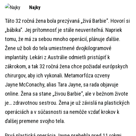
Time
Najky
Táto 32 ročná žena bola prezývaná „živá Barbie“. Hovorí si
„bábika“. Jej prítomnosť je stále neuveriteľná. Napriek
tomu, že má za sebou mnoho operácií, plánuje ďalšie.
Žene už boli do tela umiestnené dvojkilogramové
implantáty. Lekári z Austrálie odmietli pristúpiť k
zákrokom, a tak 32 ročná žena chce požiadal európskych
chirurgov, aby ich vykonali. Metamorfóza ozveny
Jayne McConachy, alias Tara Jayne, sa rada objavuje
online. Žena sa stane „živou Barbie“, ale v bežnom živote
je… zdravotnou sestrou. Žena je už závislá na plastických
operáciách a v súčasnosti sa nemôže vzdať krokov k
ďalšej premene svojho tela.
Prvá plastická operácia Jayne prebehla pred 11 rokmi,