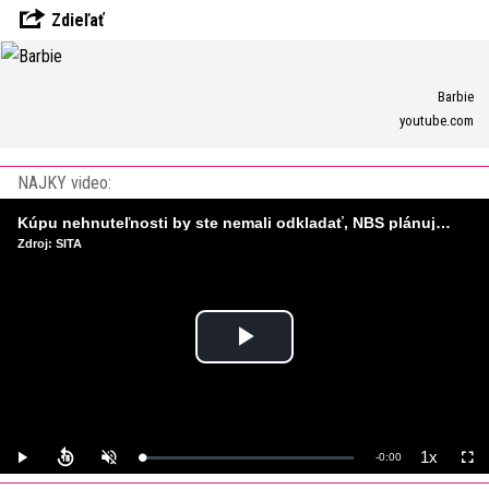
Zdieľať
Barbie
youtube.com
NAJKY video:
Kúpu nehnuteľnosti by ste nemali odkladať, NBS plánuje sprísniť pravidlá pri hypotékach
Zdroj: SITA
Play
Video
1x
Remaining
-
0:00
Loaded
:
Play
Unmute
Playback
Full
0%
Rate