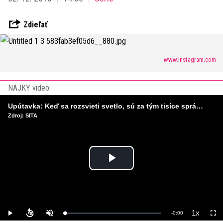
Zdieľať
www.instagram.com
NAJKY video:
Upútavka: Keď sa rozsvieti svetlo, sú za tým tisíce správnych rozhodnutí. Ako vzniká infraštruktúra, ktorú nevnímame?
Zdroj: SITA
Play
Video
1x
Remaining
-
0:00
Loaded
:
Play
Unmute
Playback
Full
0%
Rate