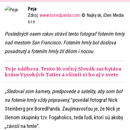
Time
Peja
Zdroj:
www.boredpanda.com
© Najky.sk, iDen Media
s.r.o
Posledných osem rokov strávil tento fotograf fotením hmly
nad mestom San Francisco. Fotením hmly bol doslova
posadnutý a fotením hmly žil dňom i nocou.
To je nádhera. Tento 16-ročný Slovák zachytáva
krásu Vysokých Tatier a všimli si ho aj v svete
„Sledoval som kamery, predpovede a satelity, aby som bol
na fotenie hmly vždy pripravený,“
povedal fotograf Nick
Steinberg pre BoredPanda. Zaujímavosťou je, že Nick je
členom skupinky tzv. Fogaholics, teda ľudí, ktorí sú akoby
„závislí na hmle“.