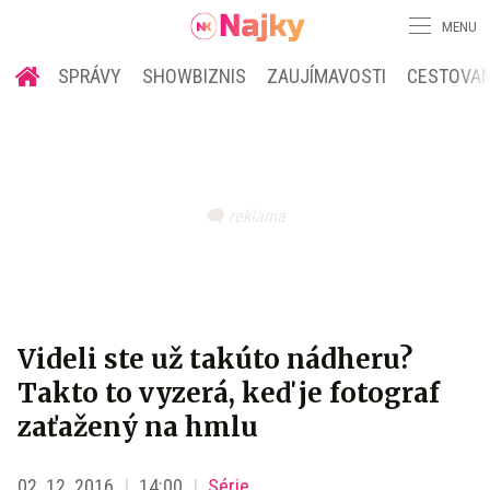
MENU
SPRÁVY
SHOWBIZNIS
ZAUJÍMAVOSTI
CESTOVAN
Videli ste už takúto nádheru?
Takto to vyzerá, keď je fotograf
zaťažený na hmlu
02. 12. 2016
14:00
Série