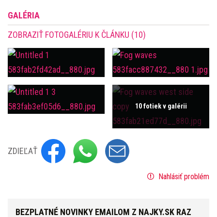
GALÉRIA
ZOBRAZIŤ FOTOGALÉRIU K ČLÁNKU (10)
10 fotiek v galérii
ZDIEĽAŤ
Nahlásiť problém
BEZPLATNÉ NOVINKY EMAILOM Z NAJKY.SK RAZ