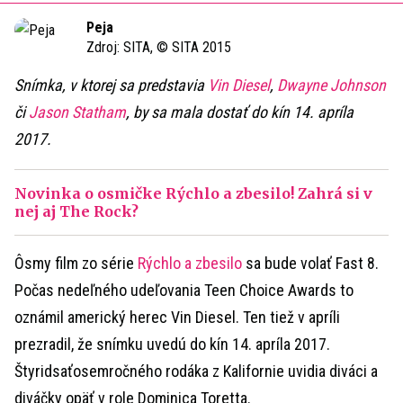
Time
Peja
Zdroj:
SITA, © SITA 2015
Snímka, v ktorej sa predstavia
Vin Diesel
,
Dwayne Johnson
či
Jason Statham
, by sa mala dostať do kín 14. apríla
2017.
Novinka o osmičke Rýchlo a zbesilo! Zahrá si v
nej aj The Rock?
Ôsmy film zo série
Rýchlo a zbesilo
sa bude volať Fast 8.
Počas nedeľného udeľovania Teen Choice Awards to
oznámil americký herec Vin Diesel. Ten tiež v apríli
prezradil, že snímku uvedú do kín 14. apríla 2017.
Štyridsaťosemročného rodáka z Kalifornie uvidia diváci a
diváčky opäť v role Dominica Toretta.