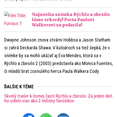
Najnovšia snímka Rýchlo a zbesilo
láme rekordy! Pocta Paulovi
Walkerovi sa podarila!
Dwayne Johnson znova stvárni Hobbsa a Jason Statham
si zahrá Deckarda Shawa. V kuloároch sa tiež šepká, že v
snímke by sa mohli ukázať aj Eva Mendes, ktorá sa v
Rýchlo a zbesilo 2 (2003) predstavila ako Monica Fuentes,
či mladší brat zosnulého herca Paula Walkera Cody.
ĎALŠIE K TÉME
Skvelý trailer k ôsmej časti Rýchlo a zbesilo. Za jeden deň
ho videlo viac ako 2 milióny fanúšikov