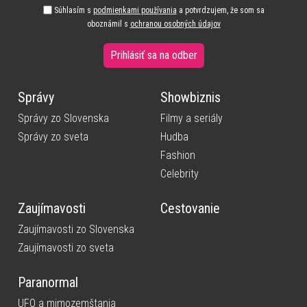
Súhlasím s
podmienkami používania
a potvrdzujem, že som sa
oboznámil s
ochranou osobných údajov
Prihlásiť sa na odber
Správy
Showbiznis
Správy zo Slovenska
Filmy a seriály
Správy zo sveta
Hudba
Fashion
Celebrity
Zaujímavosti
Cestovanie
Zaujímavosti zo Slovenska
Zaujímavosti zo sveta
Paranormal
UFO a mimozemštania