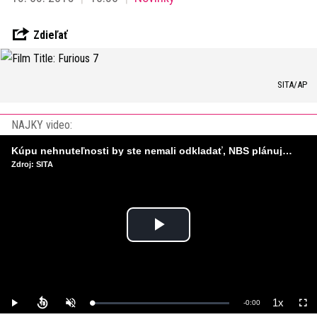
Zdieľať
SITA/AP
NAJKY video:
Kúpu nehnuteľnosti by ste nemali odkladať, NBS plánuje sprísniť pravidlá pri hypotékach
Zdroj: SITA
Play
Video
1x
Remaining
-
0:00
Loaded
:
Play
Unmute
Playback
Full
0%
Rate