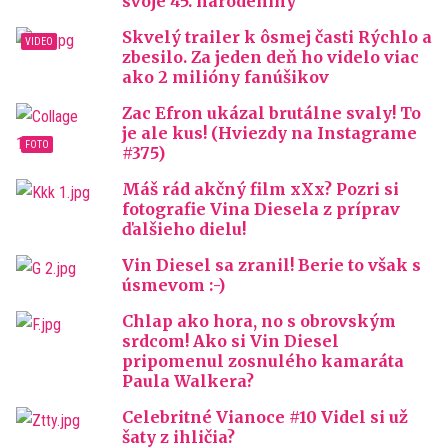
svoje 45. narodeniny
Skvelý trailer k ôsmej časti Rýchlo a
zbesilo. Za jeden deň ho videlo viac
ako 2 milióny fanúšikov
Zac Efron ukázal brutálne svaly! To
je ale kus! (Hviezdy na Instagrame
#375)
Máš rád akčný film xXx? Pozri si
fotografie Vina Diesela z príprav
ďalšieho dielu!
Vin Diesel sa zranil! Berie to však s
úsmevom :-)
Chlap ako hora, no s obrovským
srdcom! Ako si Vin Diesel
pripomenul zosnulého kamaráta
Paula Walkera?
Celebritné Vianoce #10 Videl si už
šaty z ihličia?