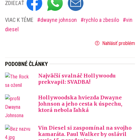
ZDIEĽAŤ
VIAC K TÉME
dwayne johnson
rychlo a zbesilo
vin
diesel
Nahlásiť problém
PODOBNÉ ČLÁNKY
Najväčší svalnáč Hollywoodu
prekvapil: SVADBA!
Hollywoodska hviezda Dwayne
Johnson a jeho cesta k úspechu,
ktorá nebola ľahká
Vin Diesel si zaspomínal na svojho
kamaráta. Paul Walker by oslávil