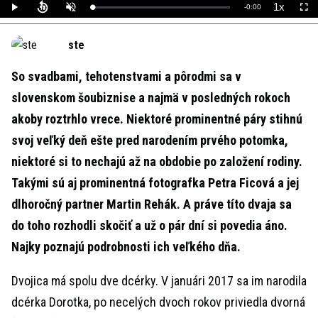
1x
Remaining
-
0:00
Loaded
:
Play
Unmute
Playback
Full
0%
Rate
Time
ste
So svadbami, tehotenstvami a pôrodmi sa v
slovenskom šoubiznise a najmä v posledných rokoch
akoby roztrhlo vrece. Niektoré prominentné páry stihnú
svoj veľký deň ešte pred narodením prvého potomka,
niektoré si to nechajú až na obdobie po založení rodiny.
Takými sú aj prominentná fotografka Petra Ficová a jej
dlhoročný partner Martin Rehák. A práve títo dvaja sa
do toho rozhodli skočiť a už o pár dní si povedia áno.
Najky poznajú podrobnosti ich veľkého dňa.
Dvojica má spolu dve dcérky. V januári 2017 sa im narodila
dcérka Dorotka, po necelých dvoch rokov priviedla dvorná