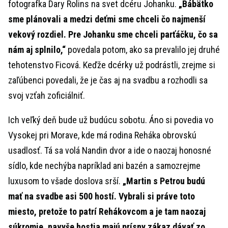
fotografka Dary Rolins na svet dcéru Johanku.
„Bábätko
sme plánovali a medzi deťmi sme chceli čo najmenší
vekový rozdiel. Pre Johanku sme chceli parťáčku, čo sa
nám aj splnilo,“
povedala potom, ako sa prevalilo jej druhé
tehotenstvo Ficová. Keďže dcérky už podrástli, zrejme si
zaľúbenci povedali, že je čas aj na svadbu a rozhodli sa
svoj vzťah zoficiálniť.
Ich veľký deň bude už budúcu sobotu. Áno si povedia vo
Vysokej pri Morave, kde má rodina Reháka obrovskú
usadlosť. Tá sa volá Nandin dvor a ide o naozaj honosné
sídlo, kde nechýba napríklad ani bazén a samozrejme
luxusom to všade doslova srší.
„Martin s Petrou budú
mať na svadbe asi 500 hostí. Vybrali si práve toto
miesto, pretože to patrí Rehákovcom a je tam naozaj
súkromie, navyše hostia majú prísny zákaz dávať zo