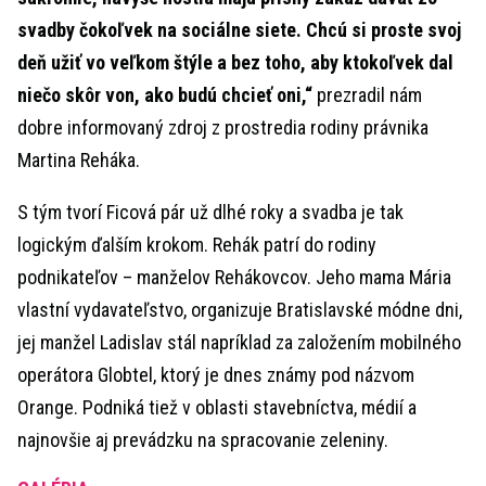
svadby čokoľvek na sociálne siete. Chcú si proste svoj
deň užiť vo veľkom štýle a bez toho, aby ktokoľvek dal
niečo skôr von, ako budú chcieť oni,“
prezradil nám
dobre informovaný zdroj z prostredia rodiny právnika
Martina Reháka.
S tým tvorí Ficová pár už dlhé roky a svadba je tak
logickým ďalším krokom. Rehák patrí do rodiny
podnikateľov – manželov Rehákovcov. Jeho mama Mária
vlastní vydavateľstvo, organizuje Bratislavské módne dni,
jej manžel Ladislav stál napríklad za založením mobilného
operátora Globtel, ktorý je dnes známy pod názvom
Orange. Podniká tiež v oblasti stavebníctva, médií a
najnovšie aj prevádzku na spracovanie zeleniny.