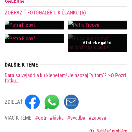
GALÉRIA
ZOBRAZIŤ FOTOGALÉRIU K ČLÁNKU (6)
6 fotiek v galérii
ĎALŠIE K TÉME
Dara sa vyjadrila ku klebetám! Je naozaj "v tom"? :-O Pozri
fotku...
ZDIEĽAŤ
VIAC K TÉME
deti
láska
svadba
zabava
Nahlásiť problém