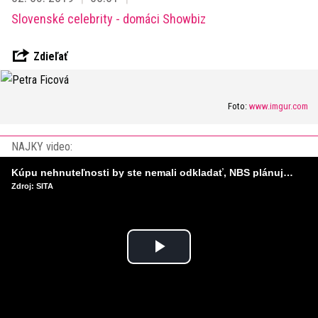
Slovenské celebrity - domáci Showbiz
Zdieľať
Foto:
www.imgur.com
NAJKY video:
Kúpu nehnuteľnosti by ste nemali odkladať, NBS plánuje sprísniť pravidlá pri hypotékach
Zdroj: SITA
Play
Video