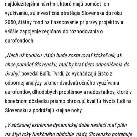
najdôležitejšími návrhmi, ktoré majú pomôcť ich
využívaniu, sú investičná stratégia Slovenska do roku
2050, štátny fond na financovanie prípravy projektov a
väčšie zapojenie regiónov do rozhodovania o
eurofondoch.
„Nech už budúcu vládu bude zostavovať ktokoľvek, ak
chce pomôcť Slovensku, mal by brať tieto odporúčania do
úvahy
,“ povedal Balík. Tvrdí, že vychádzajú čisto z
odbornej analýzy takmer dvadsaťročného využívania
eurofondov, dlhodobých problémov a nedostatkov, ktoré v
konečnom dôsledku priamo ohrozujú kvalitu života ľudí na
Slovensku a podrážajú krajine nohy.
„V súčasnej extrémne dynamickej dobe nestačí mať plán
na štyri roky funkčného obdobia vlády, Slovensko potrebuje