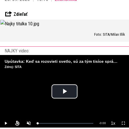
Zdieľať
Foto: SITA/Milan Illík
NAJKY video:
Upútavka: Keď sa rozsvieti svetlo, sú za tým tisíce správnych rozhodnutí. Ako vzniká infraštruktúra, ktorú nevnímame?
Zdroj: SITA
Play
Video
1x
Remaining
-
0:00
Loaded
:
Play
Unmute
Playback
Full
0%
Rate