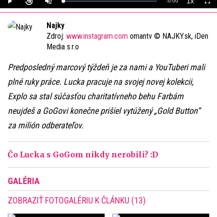
1x
Remaining
-
0:00
Loaded
:
Play
Unmute
Playback
Full
0%
Rate
Time
Najky
Zdroj:
www.instagram.com
omantv © NAJKY.sk, iDen
Media s.r.o
Predposledný marcový týždeň je za nami a YouTuberi mali
plné ruky práce. Lucka pracuje na svojej novej kolekcii,
Explo sa stal súčasťou charitatívneho behu Farbám
neujdeš a GoGovi konečne prišiel vytúžený „Gold Button“
za milión odberateľov.
Čo Lucka s GoGom nikdy nerobili? :D
GALÉRIA
ZOBRAZIŤ FOTOGALÉRIU K ČLÁNKU (13)