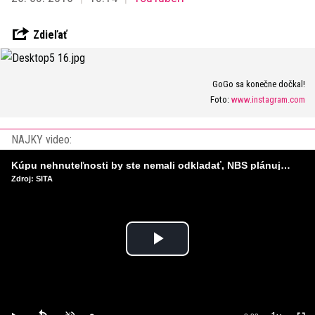
Zdieľať
GoGo sa konečne dočkal!
Foto:
www.instagram.com
NAJKY video:
Kúpu nehnuteľnosti by ste nemali odkladať, NBS plánuje sprísniť pravidlá pri hypotékach
Zdroj: SITA
Play
Video