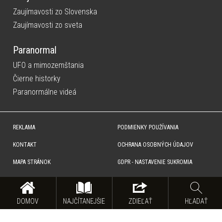
Zaujímavosti zo Slovenska
Zaujímavosti zo sveta
Paranormal
UFO a mimozemštania
Čierne historky
Paranormálne videá
REKLAMA
PODMIENKY POUŽÍVANIA
KONTAKT
OCHRANA OSOBNÝCH ÚDAJOV
MAPA STRÁNOK
GDPR - NASTAVENIE SUKROMIA
Copyright © SITA Slovenská tlačová agentúra a.s. Všetky práva vyhradené. Vyhradzujeme si právo udeľovať
súhlas na rozmnožovanie, šírenie a na verejný prenos obsahu. Na tejto stránke môžu byť umiestnené reklamné
odkazy, alebo reklamné produkty.
DOMOV
NAJČÍTANEJŠIE
ZDIEĽAŤ
HĽADAŤ