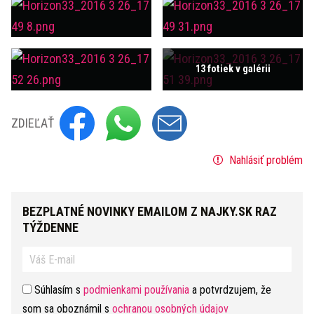
13 fotiek v galérii
ZDIEĽAŤ
Nahlásiť problém
BEZPLATNÉ NOVINKY EMAILOM Z NAJKY.SK RAZ
TÝŽDENNE
Súhlasím s
podmienkami používania
a potvrdzujem, že
som sa oboznámil s
ochranou osobných údajov