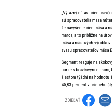
„Výrazný nárast cien bravč
sú spracovatelia mäsa núten
že navýšenie cien mäsa a mä
marca, a to približne na úr
mäsa a mäsových výrobkov n
zväzu spracovateľov mäsa Ev
Segment reaguje na skokový
burze s bravčovým mäsom, k
šiestom týždni na hodnotu 1
45,83 percent v priebehu št
ZDIEĽAŤ