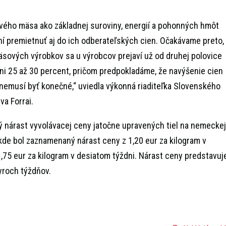
ového mäsa ako základnej suroviny, energií a pohonných hmôt
í premietnuť aj do ich odberateľských cien. Očakávame preto,
sových výrobkov sa u výrobcov prejaví už od druhej polovice
ovni 25 až 30 percent, pričom predpokladáme, že navýšenie cien
emusí byť konečné,“ uviedla výkonná riaditeľka Slovenského
a Forrai.
 nárast vyvolávacej ceny jatočne upravených tiel na nemeckej
de bol zaznamenaný nárast ceny z 1,20 eur za kilogram v
,75 eur za kilogram v desiatom týždni. Nárast ceny predstavuj
yroch týždňov.