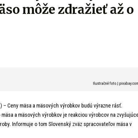
so môže zdražieť až o
Ilustračné foto.| pixabay.co
) – Ceny mäsa a mäsových výrobkov budú výrazne rásť.
 mäsa a mäsových výrobkov je reakciou výrobcov na zvyšujúc
ýroby. Informuje o tom Slovenský zväz spracovateľov mäsa v