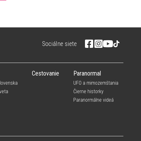
Sociálne siete
Cestovanie
Paranormal
Slovenska
UFO a mimozemštania
veta
Čierne historky
Paranormálne videá