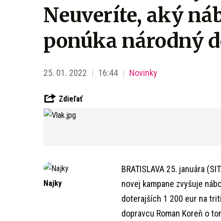
Neuveríte, aký ná
ponúka národný d
25. 01. 2022
16:44
Novinky
Zdieľať
BRATISLAVA 25. januára (SIT
Najky
novej kampane zvyšuje nábo
doterajších 1 200 eur na tr
dopravcu Roman Koreň o tom