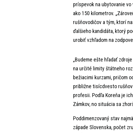
príspevok na ubytovanie vo v
ako 150 kilometrov. „Zárov
rušňovodičov a tým, ktorí n
ďalšieho kandidáta, ktorý po
urobiť vzhľadom na zodpove
„Budeme ešte hľadať zdroje 
na určité limity štátneho ro
bežiacimi kurzami, pričom od
približne tisícdvesto rušňo
profesii. Podľa Koreňa je i
Zámkov, no situácia sa zhorš
Poddimenzovaný stav najmä 
západe Slovenska, počet zr