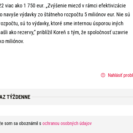
2 viac ako 1 750 eur. „Zvýšenie miezd v rámci efektivizácie
o navyše výdavky zo štátneho rozpočtu 5 miliónov eur. Nie sú
rozpočtu, sú to výdavky, ktoré sme internou úsporou iných
šli ako rezervy,“ priblížil Koreň s tým, že spoločnosť uzavrie
ko miliónov.
Nahlásiť prob
RAZ TÝŽDENNE
že som sa oboznámil s
ochranou osobných údajov