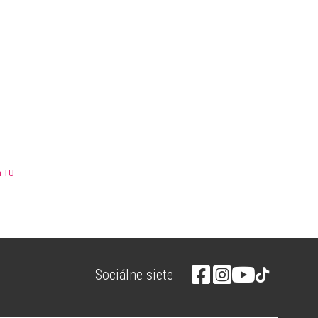
m TU
Sociálne siete