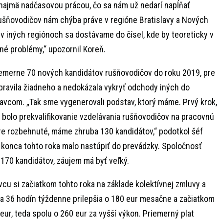
najmä nadčasovou prácou, čo sa nám už nedarí napĺňať
rušňovodičov nám chýba práve v regióne Bratislavy a Nových
j v iných regiónoch sa dostávame do čísel, kde by teoreticky v
é problémy,“ upozornil Koreň.
iemerne 70 nových kandidátov rušňovodičov do roku 2019, pre
ravila žiadneho a nedokázala vykryť odchody iných do
avcom. „Tak sme vygenerovali podstav, ktorý máme. Prvý krok,
, bolo prekvalifikovanie vzdelávania rušňovodičov na pracovnú
re rozbehnuté, máme zhruba 130 kandidátov,“ podotkol šéf
 konca tohto roka malo nastúpiť do prevádzky. Spoločnosť
 170 kandidátov, záujem má byť veľký.
cu si začiatkom tohto roka na základe kolektívnej zmluvy a
a 36 hodín týždenne prilepšia o 180 eur mesačne a začiatkom
eur, teda spolu o 260 eur za vyšší výkon. Priemerný plat