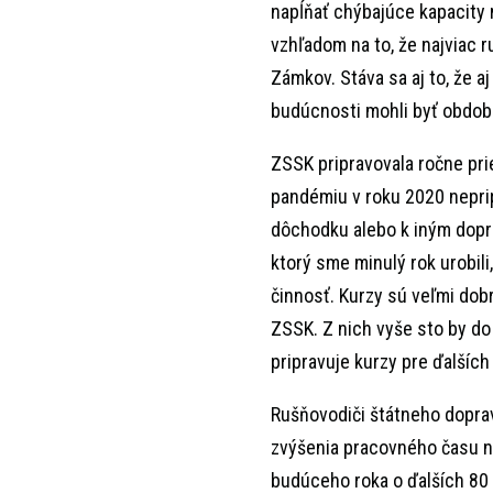
napĺňať chýbajúce kapacity 
vzhľadom na to, že najviac 
Zámkov. Stáva sa aj to, že a
budúcnosti mohli byť obdobn
ZSSK pripravovala ročne pr
pandémiu v roku 2020 neprip
dôchodku alebo k iným dopr
ktorý sme minulý rok urobili
činnosť. Kurzy sú veľmi dob
ZSSK. Z nich vyše sto by do
pripravuje kurzy pre ďalších
Rušňovodiči štátneho doprav
zvýšenia pracovného času n
budúceho roka o ďalších 80 