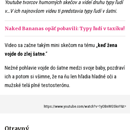
Youtube tvorcov humorných skečov a videí druhu typy ľudí
v…V ich najnovšom videu ti predstavia typy ľudí v šatni.
Naked Bananas opäť pobavili: Typy ľudí v taxíku!
Video sa začne takým mini skečom na tému „
keď žena
vojde do zlej šatne
.“
Nežné pohlavie vojde do šatne medzi svoje baby, pozdraví
ich a potom si všimne, že na ňu len hľadia hladné oči a
mužské telá plné testosterónu.
https://www.youtube.com/watch?v=1yOBnWGSknY&t=
Otravný