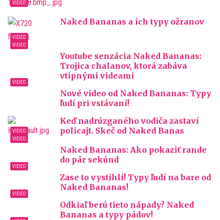
Naked Bananas a ich typy ožranov
Youtube senzácia Naked Bananas:
Trojica chalanov, ktorá zabáva
vtipnými videami
Nové video od Naked Bananas: Typy
ľudí pri vstávaní!
Keď nadrúzganého vodiča zastaví
policajt. Skeč od Naked Banas
Naked Bananas: Ako pokaziť rande
do pár sekúnd
Zase to vystihli! Typy ľudí na bare od
Naked Bananas!
Odkiaľ berú tieto nápady? Naked
Bananas a typy pádov!