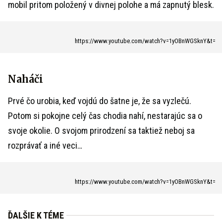
mobil pritom položený v divnej polohe a má zapnutý blesk.
https://www.youtube.com/watch?v=1yOBnWGSknY&t=
Naháči
Prvé čo urobia, keď vojdú do šatne je, že sa vyzlečú.
Potom si pokojne celý čas chodia nahí, nestarajúc sa o
svoje okolie. O svojom prirodzení sa taktiež neboj sa
rozprávať a iné veci…
https://www.youtube.com/watch?v=1yOBnWGSknY&t=
ĎALŠIE K TÉME