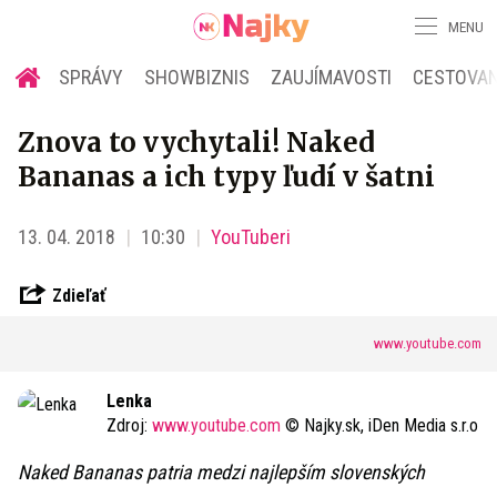
MENU
SPRÁVY
SHOWBIZNIS
ZAUJÍMAVOSTI
CESTOVAN
Znova to vychytali! Naked
Bananas a ich typy ľudí v šatni
13. 04. 2018
10:30
YouTuberi
Zdieľať
www.youtube.com
Lenka
Zdroj:
www.youtube.com
© Najky.sk, iDen Media s.r.o
Naked Bananas patria medzi najlepším slovenských