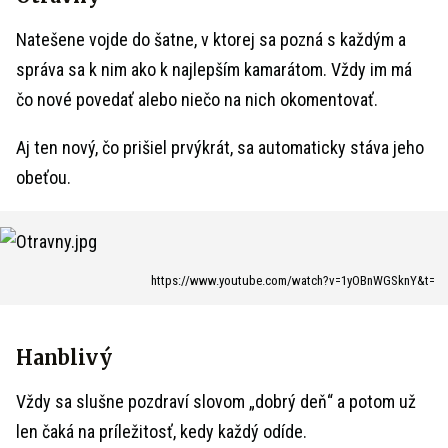
Natešene vojde do šatne, v ktorej sa pozná s každým a
správa sa k nim ako k najlepším kamarátom. Vždy im má
čo nové povedať alebo niečo na nich okomentovať.
Aj ten nový, čo prišiel prvýkrát, sa automaticky stáva jeho
obeťou.
https://www.youtube.com/watch?v=1yOBnWGSknY&t=
Hanblivý
Vždy sa slušne pozdraví slovom „dobrý deň“ a potom už
len čaká na príležitosť, kedy každý odíde.