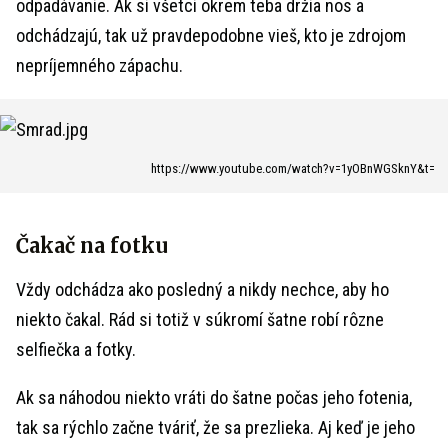
odpadávanie. Ak si všetci okrem teba držia nos a
odchádzajú, tak už pravdepodobne vieš, kto je zdrojom
nepríjemného zápachu.
https://www.youtube.com/watch?v=1yOBnWGSknY&t=
Čakač na fotku
Vždy odchádza ako posledný a nikdy nechce, aby ho
niekto čakal. Rád si totiž v súkromí šatne robí rôzne
selfiečka a fotky.
Ak sa náhodou niekto vráti do šatne počas jeho fotenia,
tak sa rýchlo začne tváriť, že sa prezlieka. Aj keď je jeho