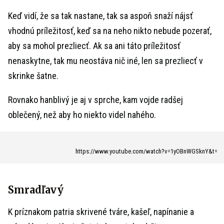
Keď vidí, že sa tak nastane, tak sa aspoň snaží nájsť
vhodnú príležitosť, keď sa na neho nikto nebude pozerať,
aby sa mohol prezliecť. Ak sa ani táto príležitosť
nenaskytne, tak mu neostáva nič iné, len sa prezliecť v
skrinke šatne.
Rovnako hanblivý je aj v sprche, kam vojde radšej
oblečený, než aby ho niekto videl nahého.
https://www.youtube.com/watch?v=1yOBnWGSknY&t=
Smradľavý
K príznakom patria skrivené tváre, kašeľ, napínanie a