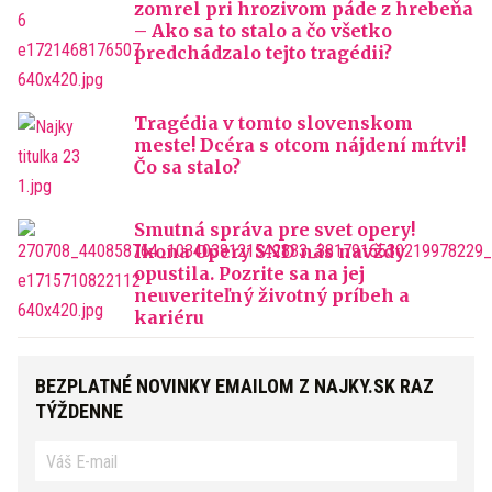
zomrel pri hrozivom páde z hrebeňa
– Ako sa to stalo a čo všetko
predchádzalo tejto tragédii?
Tragédia v tomto slovenskom
meste! Dcéra s otcom nájdení mŕtvi!
Čo sa stalo?
Smutná správa pre svet opery!
Ikona Opery SND nás navždy
opustila. Pozrite sa na jej
neuveriteľný životný príbeh a
kariéru
BEZPLATNÉ NOVINKY EMAILOM Z NAJKY.SK RAZ
TÝŽDENNE