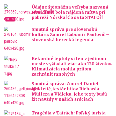
Údajne špionážna veľryba nazvaná
Hvaldimir bola nájdená mŕtva pri
pobreží Nórska! Čo sa to STALO?!
Smutná správa pre slovenskú
kultúru: Zomrel Ľubomír Paulovič –
slovenská herecká legenda
Rekordné teploty si len v jedinom
meste vyžiadali viac ako 120 životov.
Klimatizácia mohla pritom
zachrániť mnohých
Smutná správa: Zomrel Daniel
Mikletič, textár hitov Richarda
Müllera a Vidieku. Jeho texty budú
žiť navždy v našich srdciach
Tragédia v Tatrách: Poľský turista