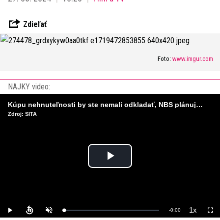
Zdieľať
Foto:
www.imgur.com
NAJKY video:
Kúpu nehnuteľnosti by ste nemali odkladať, NBS plánuje sprísniť pravidlá pri hypotékach
Zdroj: SITA
Play
Video
1x
Remaining
-
0:00
Loaded
:
Play
Unmute
Playback
Full
0%
Rate