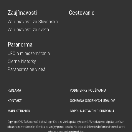
Zaujímavosti
Cestovanie
Zaujímavosti zo Slovenska
Zaujímavosti zo sveta
Paranormal
UFO a mimozemštania
Čierne historky
Paranormálne videá
REKLAMA
PODMIENKY POUŽÍVANIA
KONTAKT
OCHRANA OSOBNÝCH ÚDAJOV
MAPA STRÁNOK
GDPR - NASTAVENIE SUKROMIA
Copyright © SITA Slovenská tlačová agentúra a.s. Všetky práva vyhradené. Vyhradzujeme si právo udeľovať
súhlas na rozmnožovanie, šírenie a na verejný prenos obsahu. Na tejto stránke môžu byť umiestnené reklamné
odkazy, alebo reklamné produkty.