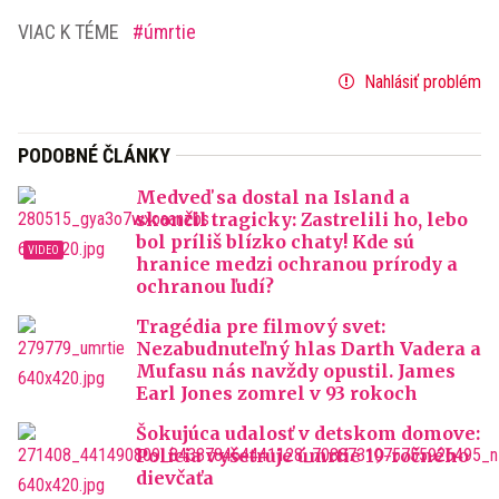
VIAC K TÉME
úmrtie
Nahlásiť problém
PODOBNÉ ČLÁNKY
Medveď sa dostal na Island a
skončil tragicky: Zastrelili ho, lebo
bol príliš blízko chaty! Kde sú
hranice medzi ochranou prírody a
ochranou ľudí?
Tragédia pre filmový svet:
Nezabudnuteľný hlas Darth Vadera a
Mufasu nás navždy opustil. James
Earl Jones zomrel v 93 rokoch
Šokujúca udalosť v detskom domove:
Polícia vyšetruje úmrtie 19-ročného
dievčaťa