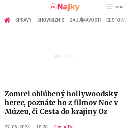
MENU
SPRÁVY
SHOWBIZNIS
ZAUJÍMAVOSTI
CESTOVAN
Zomrel obľúbený hollywoodsky
herec, poznáte ho z filmov Noc v
Múzeu, či Cesta do krajiny Oz
27. 06. 2024
10:20
Film a TV