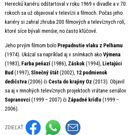
Hereckú kariéru odštartoval v roku 1969 v divadle a v 70.
rokoch sa už objavoval v televízii a filmoch. Počas jeho
kariéry si zahral zhruba 200 filmových a televíznych rolí,
ktoré síce bývali menšie, no často kľúčové.
Jeho prvým filmom bolo
Prepadnutie vlaku z Pelhamu
(1974). Ukázal sa napríklad aj v snímkach ako
Výmena
(1983),
Farba peňazí
(1986),
Záskok
(1994),
Lietajúci
Bud
(1997),
Slnečný štát
(2002),
12 podmienok
dedičstva
(2006) či
Cesta do krajiny Oz
(2013). Objavil
sa aj v mnohých televíznych projektoch vrátane seriálov
Sopranovci
(1999 – 2007) či
Západné krídlo
(1999 –
2006).
ZDIEĽAŤ