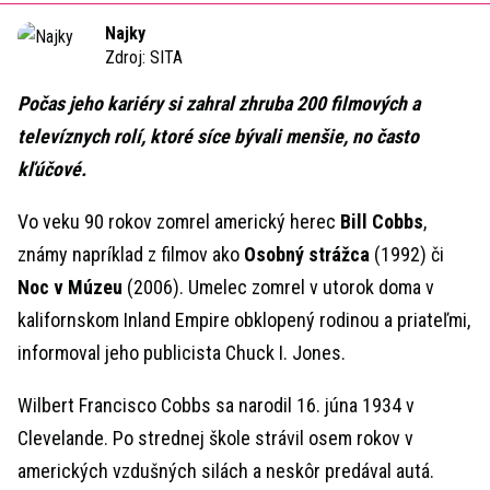
Time
Najky
Zdroj:
SITA
Počas jeho kariéry si zahral zhruba 200 filmových a
televíznych rolí, ktoré síce bývali menšie, no často
kľúčové.
Vo veku 90 rokov zomrel americký herec
Bill Cobbs
,
známy napríklad z filmov ako
Osobný strážca
(1992) či
Noc v Múzeu
(2006). Umelec zomrel v utorok doma v
kalifornskom Inland Empire obklopený rodinou a priateľmi,
informoval jeho publicista Chuck I. Jones.
Wilbert Francisco Cobbs sa narodil 16. júna 1934 v
Clevelande. Po strednej škole strávil osem rokov v
amerických vzdušných silách a neskôr predával autá.