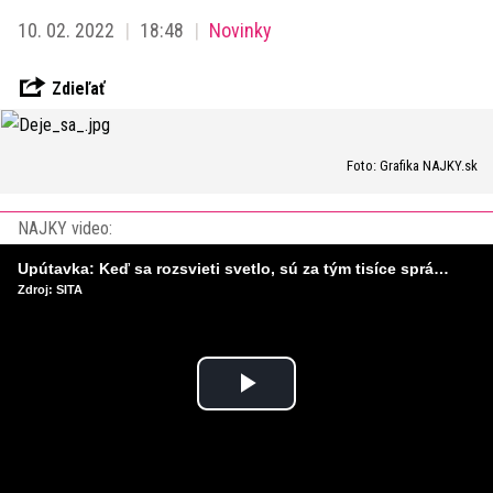
10. 02. 2022
18:48
Novinky
Zdieľať
Foto: Grafika NAJKY.sk
NAJKY video:
Upútavka: Keď sa rozsvieti svetlo, sú za tým tisíce správnych rozhodnutí. Ako vzniká infraštruktúra, ktorú nevnímame?
Zdroj: SITA
Play
Video