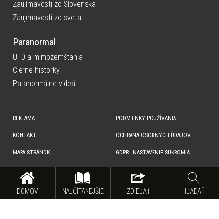
Zaujímavosti zo Slovenska
Zaujímavosti zo sveta
Paranormal
UFO a mimozemštania
Čierne historky
Paranormálne videá
REKLAMA
PODMIENKY POUŽÍVANIA
KONTAKT
OCHRANA OSOBNÝCH ÚDAJOV
MAPA STRÁNOK
GDPR - NASTAVENIE SUKROMIA
Copyright © SITA Slovenská tlačová agentúra a.s. Všetky práva vyhradené. Vyhradzujeme si právo udeľovať
súhlas na rozmnožovanie, šírenie a na verejný prenos obsahu. Na tejto stránke môžu byť umiestnené reklamné
odkazy, alebo reklamné produkty.
DOMOV
NAJČÍTANEJŠIE
ZDIEĽAŤ
HĽADAŤ