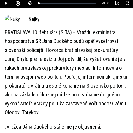
1x
Remaining
-
0:00
Loaded
:
Play
Unmute
Playback
Full
0%
Rate
Time
Najky
BRATISLAVA 10. februára (SITA) – Vraždu exministra
hospodárstva SR Jána Duckého budú opäť vyšetrovať
slovenskí policajti. Hovorca bratislavskej prokuratúry
Juraj Chylo pre televíziu Joj potvrdil, že vyšetrovanie je v
rukách bratislavskej prokuratúry mesiac. Informovala o
tom na svojom web portáli. Podľa jej informácii ukrajinská
prokuratúra vrátila trestné konanie na Slovensko po tom,
ako na základe dôkaznej núdze bolo stíhanie údajného
vykonávateľa vraždy politika zastavené voči podozrivému
Olegovi Torykovi.
„Vražda Jána Duckého stále nie je objasnená.