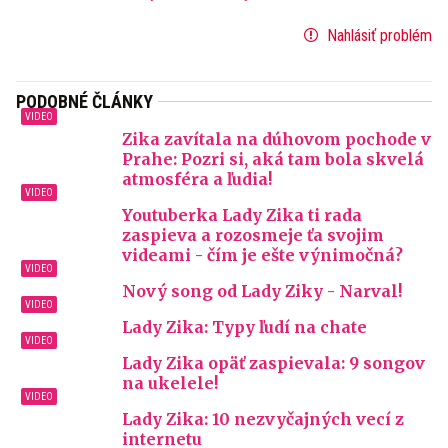
Nahlásiť problém
PODOBNÉ ČLÁNKY
Zika zavítala na dúhovom pochode v
Prahe: Pozri si, aká tam bola skvelá
atmosféra a ľudia!
Youtuberka Lady Zika ti rada
zaspieva a rozosmeje ťa svojim
videami - čím je ešte výnimočná?
Nový song od Lady Ziky - Narval!
Lady Zika: Typy ľudí na chate
Lady Zika opäť zaspievala: 9 songov
na ukelele!
Lady Zika: 10 nezvyčajných vecí z
internetu