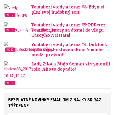
Youtuberi vtedy a teraz #6: Edyn si
plní svoj hudobný sen!
Youtuberi vtedy a teraz #5: PPPeter –
Youtuber, ktorý sa dostal do vlogu
Caseyho Neistata!
Youtuberi vtedy a teraz #4: Duklock
bol na československom Youtube
medzi prvými!
Lady Zika a Majo Seman si vymenili
role. Ako to dopadlo?
BEZPLATNÉ NOVINKY EMAILOM Z NAJKY.SK RAZ
TÝŽDENNE