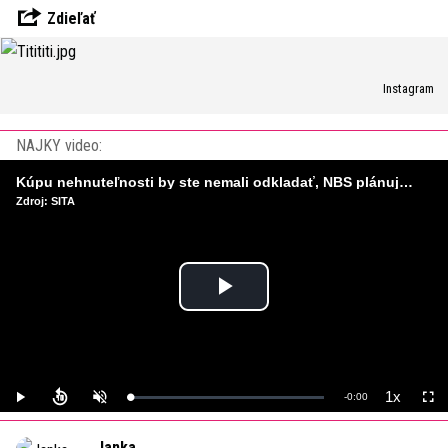
Zdieľať
Instagram
NAJKY video:
Kúpu nehnuteľnosti by ste nemali odkladať, NBS plánuje sprísniť pravidlá pri hypotékach
Zdroj: SITA
Play
Video
1x
Remaining
-
0:00
Loaded
:
Play
Unmute
Playback
Full
0%
Rate
Time
Janka