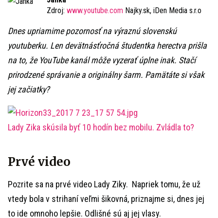
Zdroj:
www.youtube.com
Najky.sk, iDen Media s.r.o
Dnes upriamime pozornosť na výraznú slovenskú
youtuberku. Len devätnásťročná študentka herectva prišla
na to, že YouTube kanál môže vyzerať úplne inak. Stačí
prirodzené správanie a originálny šarm. Pamätáte si však
jej začiatky?
Lady Zika skúsila byť 10 hodín bez mobilu. Zvládla to?
Prvé video
Pozrite sa na prvé video Lady Ziky. Napriek tomu, že už
vtedy bola v strihaní veľmi šikovná, priznajme si, dnes jej
to ide omnoho lepšie. Odlišné sú aj jej vlasy.