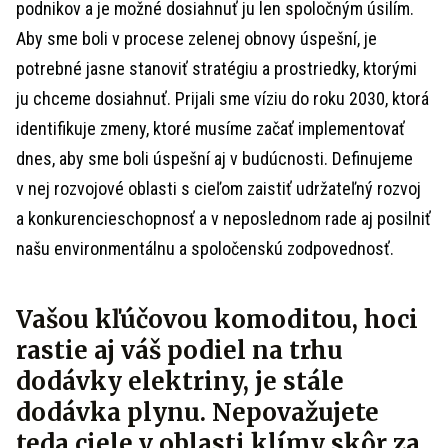
podnikov a je možné dosiahnuť ju len spoločným úsilím.
Aby sme boli v procese zelenej obnovy úspešní, je
potrebné jasne stanoviť stratégiu a prostriedky, ktorými
ju chceme dosiahnuť. Prijali sme víziu do roku 2030, ktorá
identifikuje zmeny, ktoré musíme začať implementovať
dnes, aby sme boli úspešní aj v budúcnosti. Definujeme
v nej rozvojové oblasti s cieľom zaistiť udržateľný rozvoj
a konkurencieschopnosť a v neposlednom rade aj posilniť
našu environmentálnu a spoločenskú zodpovednosť.
Vašou kľúčovou komoditou, hoci
rastie aj váš podiel na trhu
dodávky elektriny, je stále
dodávka plynu. Nepovažujete
teda ciele v oblasti klímy skôr za