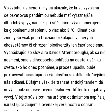
Vo vzťahu k zmene klímy sa ukázalo, že kríza vyvolaná
celosvetovou pandémiou nebude mať výraznejší a
dlhodobý vplyv, naopak, pri súčasnom vývoji smerujeme
ku globálnemu otepleniu o viac ako 3 °C. Klimatické
zmeny sú však popri hroziacom kolapse viacerých
ekosystémov či ohrození biodiverzity len časť problému.
Vychádzajúc zo slov sira Davida Attenborougha, ak sa nič
nezmení, sme z dlhodobého pohľadu na ceste k zániku
sveta, ako ho dnes poznáme, a proces úpadku bude
pokračovať narastajúcou rýchlosťou so stále citeľnejšími
následkami. Dúfajme však, že transatlantický tandem dá
nový impulz celosvetovému úsiliu zvrátiť tento negatívny
vývoj. V tejto súvislosti ma určitým optimizmom napĺňa aj
narastajúci záujem slovenskej verejnosti o ochranu