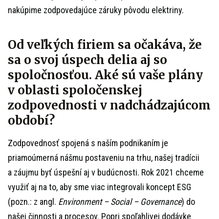
nakúpime zodpovedajúce záruky pôvodu elektriny.
Od veľkých firiem sa očakáva, že
sa o svoj úspech delia aj so
spoločnosťou. Aké sú vaše plány
v oblasti spoločenskej
zodpovednosti v nadchádzajúcom
období?
Zodpovednosť spojená s naším podnikaním je
priamoúmerná nášmu postaveniu na trhu, našej tradícii
a záujmu byť úspešní aj v budúcnosti. Rok 2021 chceme
využiť aj na to, aby sme viac integrovali koncept ESG
(pozn.: z angl.
Environment – Social – Governance
) do
našej činnosti a procesov. Popri spoľahlivej dodávke