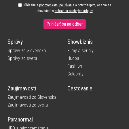
Súhlasím s
podmienkami používania
a potvrdzujem, že som sa
oboznámil s
ochranou osobných údajov
Prihlásiť sa na odber
Správy
Showbiznis
Správy zo Slovenska
Filmy a seriály
Správy zo sveta
Hudba
Fashion
Celebrity
Zaujímavosti
Cestovanie
Zaujímavosti zo Slovenska
Zaujímavosti zo sveta
Paranormal
UFO a mimozemštania