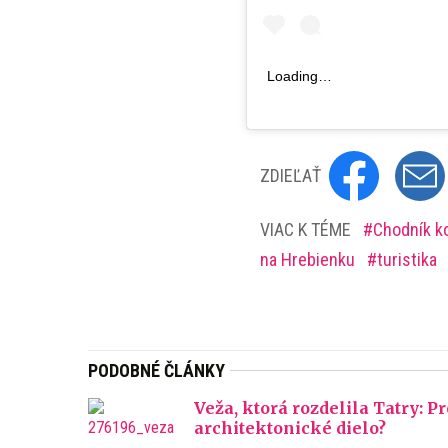
Loading…
ZDIEĽAŤ
VIAC K TÉME
Chodník k
na Hrebienku
turistika
PODOBNÉ ČLÁNKY
Veža, ktorá rozdelila Tatry: 
architektonické dielo?