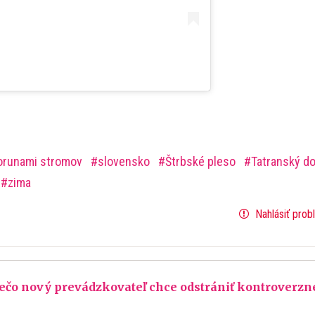
orunami stromov
slovensko
Štrbské pleso
Tatranský d
zima
Nahlásiť prob
Prečo nový prevádzkovateľ chce odstrániť kontroverzn