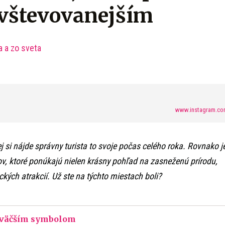
avštevovanejším
a a zo sveta
www.instagram.co
ej si nájde správny turista to svoje počas celého roka. Rovnako j
v, ktoré ponúkajú nielen krásny pohľad na zasneženú prírodu,
ických atrakcií. Už ste na týchto miestach boli?
ajväčším symbolom