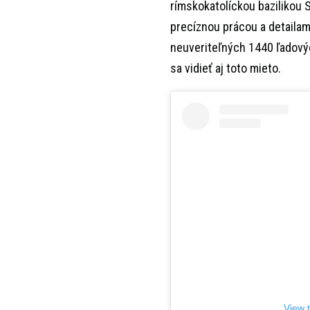
rímskokatolíckou bazilikou 
precíznou prácou a detailam
neuveriteľných 1440 ľadovýc
sa vidieť aj toto mieto.
View 