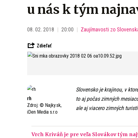
u nás k tým najn
08. 02. 2018
20:00
Zaujímavosti zo Slovensk
Zdieľať
Slovensko je krajinou, v ktor
rh
to aj počas zimných mesiaco
Zdroj:
© Najky.sk,
ale aj viacero zimných turist
iDen Media s.r.o
Vrch Kriváň je pre veľa Slovákov tým n