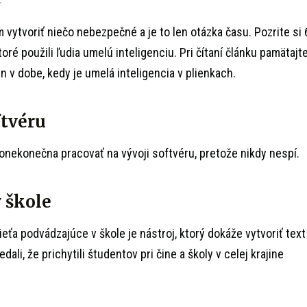
vytvoriť niečo nebezpečné a je to len otázka času. Pozrite si 
oré použili ľudia umelú inteligenciu. Pri čítaní článku pamätajt
en v dobe, kedy je umelá inteligencia v plienkach.
ftvéru
onekonečna pracovať na vývoji softvéru, pretože nikdy nespí.
 škole
ťa podvádzajúce v škole je nástroj, ktorý dokáže vytvoriť text
ali, že prichytili študentov pri čine a školy v celej krajine