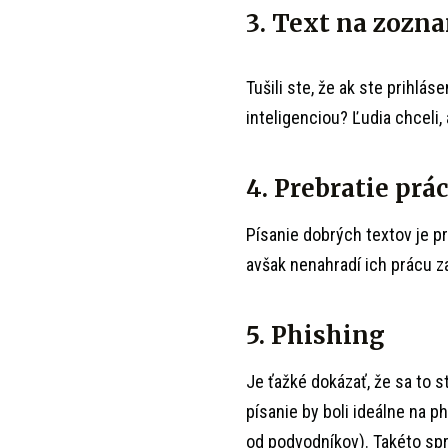
3. Text na zozn
Tušili ste, že ak ste prihlá
inteligenciou? Ľudia chceli
4. Prebratie prá
Písanie dobrých textov je pr
avšak nenahradí ich prácu z
5. Phishing
Je ťažké dokázať, že sa to s
písanie by boli ideálne na p
od podvodníkov). Takéto spr