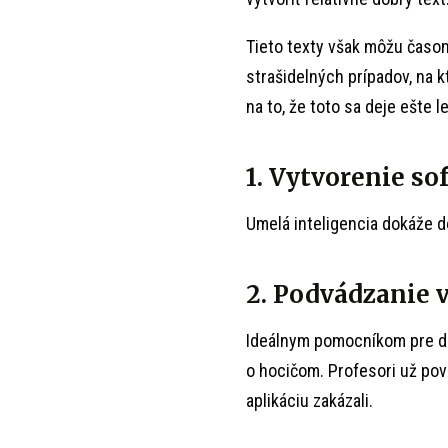
Tieto texty však môžu časom 
strašidelných prípadov, na kt
na to, že toto sa deje ešte l
1. Vytvorenie so
Umelá inteligencia dokáže d
2. Podvádzanie v
Ideálnym pomocníkom pre die
o hocičom. Profesori už poved
aplikáciu zakázali.