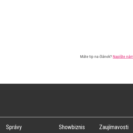
Máte tip na článok?
Napíšte ná
Správy
Showbiznis
Zaujímavosti