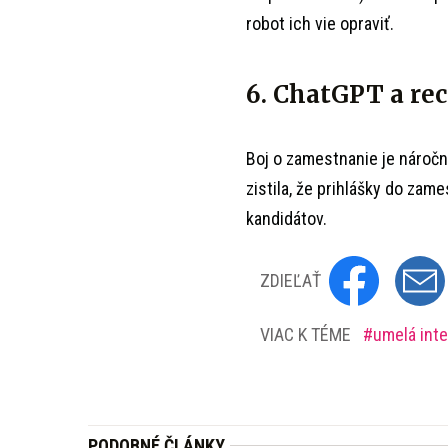
robot ich vie opraviť.
6. ChatGPT a rec
Boj o zamestnanie je náročný
zistila, že prihlášky do zam
kandidátov.
ZDIEĽAŤ
VIAC K TÉME
umelá inte
PODOBNÉ ČLÁNKY