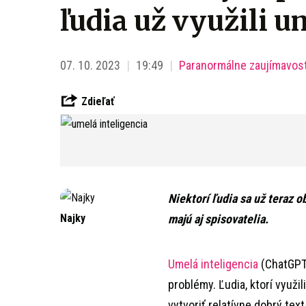
ľudia už využili u
07. 10. 2023
19:49
Paranormálne zaujímavost
Zdieľať
Niektorí ľudia sa už teraz 
Najky
majú aj spisovatelia.
Umelá inteligencia
(ChatGPT)
problémy. Ľudia, ktorí využil
vytvoriť relatívne dobrý text