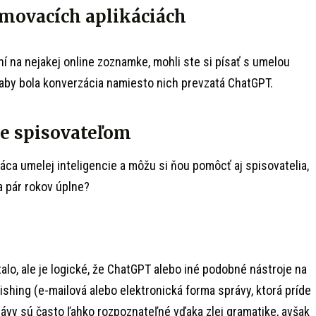
amovacích aplikáciách
sení na nejakej online zoznamke, mohli ste si písať s umelou
, aby bola konverzácia namiesto nich prevzatá ChatGPT.
ce spisovateľom
áca umelej inteligencie a môžu si ňou pomôcť aj spisovatelia,
a pár rokov úplne?
talo, ale je logické, že ChatGPT alebo iné podobné nástroje na
hishing (e-mailová alebo elektronická forma správy, ktorá príde
ávy sú často ľahko rozpoznateľné vďaka zlej gramatike, avšak