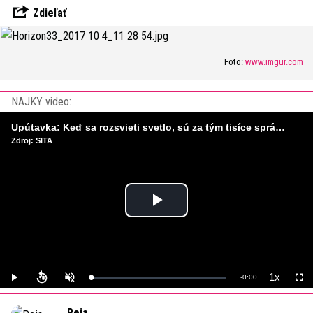
Zdieľať
Foto:
www.imgur.com
NAJKY video:
Upútavka: Keď sa rozsvieti svetlo, sú za tým tisíce správnych rozhodnutí. Ako vzniká infraštruktúra, ktorú nevnímame?
Zdroj: SITA
Play
Video
1x
Remaining
-
0:00
Loaded
:
Play
Unmute
Playback
Full
0%
Rate
Time
Peja