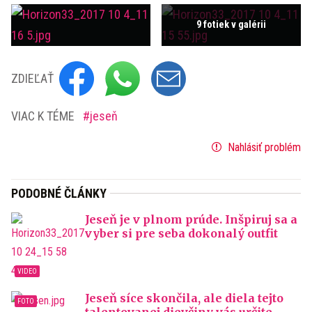
9 fotiek v galérii
ZDIEĽAŤ
VIAC K TÉME
jeseň
Nahlásiť problém
PODOBNÉ ČLÁNKY
Jeseň je v plnom prúde. Inšpiruj sa a
vyber si pre seba dokonalý outfit
Jeseň síce skončila, ale diela tejto