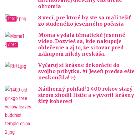
talentovanej dievčiny vás určite
ohromia
8 vecí, pre ktoré by ste sa mali tešiť
zo studeného jesenného počasia
Moma vydala tématické jesenné
video. Dozvieš sa, kde nakupuje
oblečenie a aj to, že si tovar pred
nákupom nikdy neskúša.
Vyčaruj si krásne dekorácie do
svojho príbytku. #1 Jeseň predsa ešte
neskončila! :-)
Nádherný pohľad! 1 400 rokov starý
strom zhodil lístie a vytvoril krásny
žltý koberec!