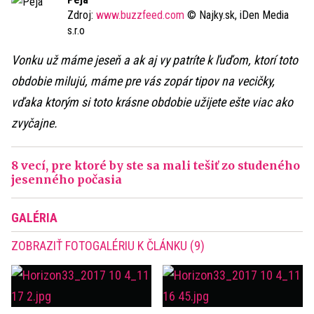
Zdroj:
www.buzzfeed.com
© Najky.sk, iDen Media
s.r.o
Vonku už máme jeseň a ak aj vy patríte k ľuďom, ktorí toto
obdobie milujú, máme pre vás zopár tipov na vecičky,
vďaka ktorým si toto krásne obdobie užijete ešte viac ako
zvyčajne.
8 vecí, pre ktoré by ste sa mali tešiť zo studeného
jesenného počasia
GALÉRIA
ZOBRAZIŤ FOTOGALÉRIU K ČLÁNKU (9)