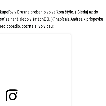
 kúpeľov v Brusne prebehlo vo veľkom štýle. ( Sleduj az do
ať sa nahá alebo v šatách💁‍♀️…),“ napísala Andrea k príspevku
ec dopadlo, pozrite si vo videu: