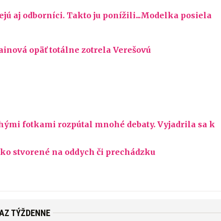
ú aj odborníci. Takto ju ponížili...Modelka posiela
inová opäť totálne zotrela Verešovú
hými fotkami rozpútal mnohé debaty. Vyjadrila sa k
ko stvorené na oddych či prechádzku
RAZ TÝŽDENNE