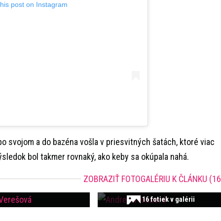
this post on Instagram
po svojom a do bazéna vošla v priesvitných šatách, ktoré viac
výsledok bol takmer rovnaký, ako keby sa okúpala nahá.
ZOBRAZIŤ FOTOGALÉRIU K ČLÁNKU (16
16 fotiek v galérii