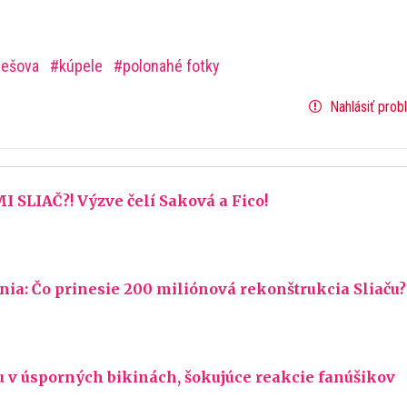
rešova
kúpele
polonahé fotky
Nahlásiť prob
 SLIAČ?! Výzve čelí Saková a Fico!
nia: Čo prinesie 200 miliónová rekonštrukcia Sliaču?
u v úsporných bikinách, šokujúce reakcie fanúšikov