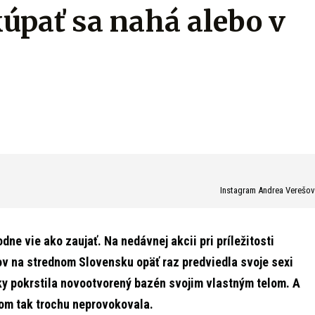
kúpať sa nahá alebo v
Instagram Andrea Verešo
ne vie ako zaujať. Na nedávnej akcii pri príležitosti
v na strednom Slovensku opäť raz predviedla svoje sexi
sky pokrstila novootvorený bazén svojim vlastným telom. A
 tom tak trochu neprovokovala.