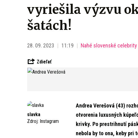
vyriešila výzvu o
šatách!
28. 09. 2023
11:19
Nahé slovenské celebrity
Zdieľať
Andrea Verešová (43) rozhod
slavka
otvorenia luxusných kúpeľo
Zdroj:
Instagram
krivky. Po prestrihnutí pá
nebola by to ona, keby pri