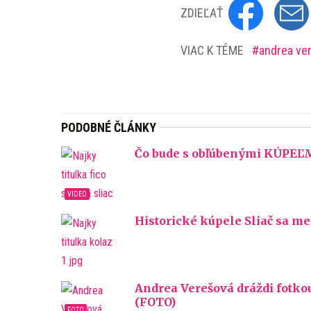
ZDIEĽAŤ
VIAC K TÉME
andrea ve
PODOBNÉ ČLÁNKY
Čo bude s obľúbenými KÚPEĽMI
Historické kúpele Sliač sa me
Andrea Verešová dráždi fotko
(FOTO)