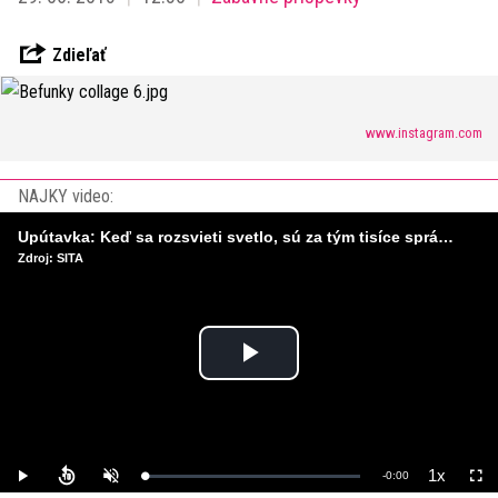
Zdieľať
www.instagram.com
NAJKY video:
Upútavka: Keď sa rozsvieti svetlo, sú za tým tisíce správnych rozhodnutí. Ako vzniká infraštruktúra, ktorú nevnímame?
Zdroj: SITA
Play
Video
1x
Remaining
-
0:00
Loaded
:
Play
Unmute
Playback
Full
0%
Rate