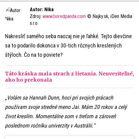
Time
Autor: Nika
Zdroj:
www.boredpanda.com
© Najky.sk, iDen Media
s.r.o.
Nakresliť samého seba naozaj nie je ľahké. Tejto dievčine
sa to podarilo dokonca v 30-tich rôznych kreslených
štýloch. Čo na to poviete?
Táto kráska mala strach z lietania. Neuveriteľné,
ako ho prekonala
„Volám sa Hannah Dunn, hoci pri svojich prácach
používam svoje stredné meno Jai. Mám 20 rokov a celý
život kreslím. Momentálne som v treťom a zároveň
poslednom ročníku univerzity v Austrálii.“