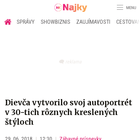
MENU
SPRÁVY
SHOWBIZNIS
ZAUJÍMAVOSTI
CESTOVAN
Dievča vytvorilo svoj autoportrét
v 30-tich rôznych kreslených
štýloch
29. 06. 2018
12:30
Zábavné príspevky