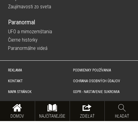
Zaujímavosti zo sveta
Paranormal
UFO a mimozemštania
Čierne historky
Paranormálne videá
REKLAMA
PODMIENKY POUŽÍVANIA
KONTAKT
OCHRANA OSOBNÝCH ÚDAJOV
MAPA STRÁNOK
GDPR - NASTAVENIE SUKROMIA
Copyright © SITA Slovenská tlačová agentúra a.s. Všetky práva vyhradené. Vyhradzujeme si právo udeľovať
súhlas na rozmnožovanie, šírenie a na verejný prenos obsahu. Na tejto stránke môžu byť umiestnené reklamné
odkazy, alebo reklamné produkty.
DOMOV
NAJČÍTANEJŠIE
ZDIEĽAŤ
HĽADAŤ