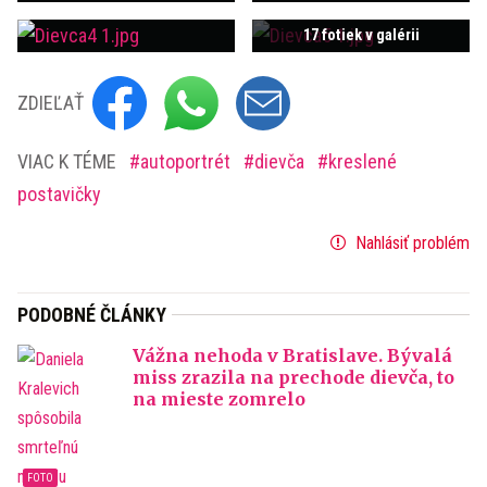
17 fotiek v galérii
ZDIEĽAŤ
VIAC K TÉME
autoportrét
dievča
kreslené
postavičky
Nahlásiť problém
PODOBNÉ ČLÁNKY
Vážna nehoda v Bratislave. Bývalá
miss zrazila na prechode dievča, to
na mieste zomrelo