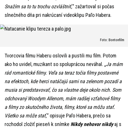
Snažím sa to tu trochu ozvláštniť,
“ zažartoval si počas
slnečného dňa pri nakrúcaní videoklipu Paľo Habera.
Foto: Bontonfilm
Tvorcovia filmu Haberu oslovili a pustili mu film. Potom
ako ho uvidel, muzikant so spoluprácou neváhal. „
Ja mám
rád romantické filmy. Veľa sa teraz točia filmy postavené
na efektoch, kde herci natáčajú sami na zelenom pozadí a
musia si predstavovať, čo sa vlastne deje okolo nich. Som
odchovaný Woodym Allenom, mám radšej vzťahové filmy
a filmy zo skutočného života, filmy, ktoré sa môžu stať.
Všetko sa môže stať,
“ opisuje Paľo Habera, prečo sa
rozhodol zložiť pieseň k snímke
Nikdy nehovor nikdy
aj s