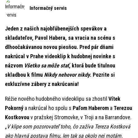
Informačný servis
Jeden z našich najobľúbenejších spevákov a
skladateľov, Pavol Habera, sa vracia na scénu s
dlhoočakávanou novou piesňou. Pred pár dňami
nakrúcal v Prahe videoklip k hudobnej novinke s
názvom
Všetko sa môže stať
, ktorá bude titulnou
skladbou k filmu
Nikdy nehovor nikdy
. Pozrite si
exkluzívne zábery z nakrúcania!
Réžie nového hudobného videoklipu sa zhostil
Vítek
Pokorný
a nakrúcal ho spolu s
Paľom Haberom
a
Terezou
Kostkovou
v pražskej Stromovke, v Troji a na Barrandove.
„
V klipe som pozorovateľ toho, čo zažíva Tereza Kostková
ako hlavná postava filmu, len tak sa okolo nej motám.