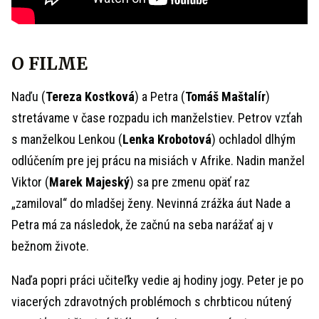
O FILME
Naďu (
Tereza Kostková
) a Petra (
Tomáš Maštalír
)
stretávame v čase rozpadu ich manželstiev. Petrov vzťah
s manželkou Lenkou (
Lenka Krobotová
) ochladol dlhým
odlúčením pre jej prácu na misiách v Afrike. Nadin manžel
Viktor (
Marek Majeský
) sa pre zmenu opäť raz
„zamiloval“ do mladšej ženy. Nevinná zrážka áut Nade a
Petra má za následok, že začnú na seba narážať aj v
bežnom živote.
Naďa popri práci učiteľky vedie aj hodiny jogy. Peter je po
viacerých zdravotných problémoch s chrbticou nútený