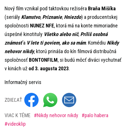
Nový film vznikal pod taktovkou režiséra
Braňa Mišíka
(seriály
Klamstvo
,
Priznanie
,
Hniezdo
) a producentskej
spoločnosti
NUNEZ NFE
, ktorá má na konte mimoriadne
úspešné kinotituly
Všetko alebo nič
,
Príliš osobná
známosť
a
V lete ti poviem, ako sa mám
. Komédiu
Nikdy
nehovor nikdy
, ktorú prináša do kín filmová distribučná
spoločnosť
BONTONFILM
, si budú môcť diváci vychutnať
v kinách už
od 3. augusta 2023
.
Informačný servis
ZDIEĽAŤ
VIAC K TÉME
Nikdy nehovor nikdy
palo habera
videoklip