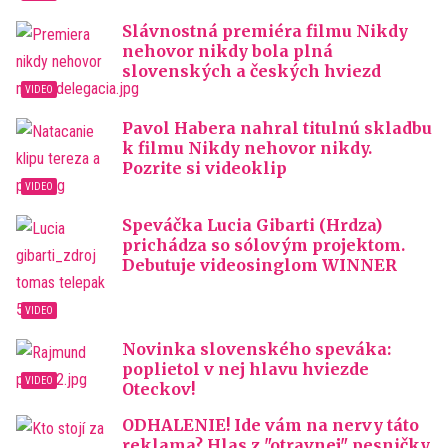
Slávnostná premiéra filmu Nikdy
nehovor nikdy bola plná
slovenských a českých hviezd
Pavol Habera nahral titulnú skladbu
k filmu Nikdy nehovor nikdy.
Pozrite si videoklip
Speváčka Lucia Gibarti (Hrdza)
prichádza so sólovým projektom.
Debutuje videosinglom WINNER
Novinka slovenského speváka:
poplietol v nej hlavu hviezde
Oteckov!
ODHALENIE! Ide vám na nervy táto
reklama? Hlas z "otravnej" pesničky