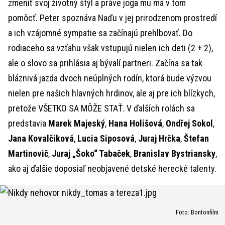
zmeniť svoj životný štýl a práve joga mu má v tom
pomôcť. Peter spoznáva Naďu v jej prirodzenom prostredí
a ich vzájomné sympatie sa začínajú prehlbovať. Do
rodiaceho sa vzťahu však vstupujú nielen ich deti (2 + 2),
ale o slovo sa prihlásia aj bývalí partneri. Začína sa tak
bláznivá jazda dvoch neúplných rodín, ktorá bude výzvou
nielen pre našich hlavných hrdinov, ale aj pre ich blízkych,
pretože VŠETKO SA MÔŽE STAŤ. V ďalších rolách sa
predstavia
Marek Majeský
,
Hana Holišová
,
Ondřej Sokol
,
Jana Kovalčiková
,
Lucia Siposová
,
Juraj Hrčka
,
Štefan
Martinovič
,
Juraj „Šoko“ Tabaček
,
Branislav Bystriansky
,
ako aj ďalšie doposiaľ neobjavené detské herecké talenty.
Foto: Bontonfilm