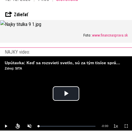
Zdieľať
Foto:
www.financnasprava.sk
NAJKY video:
Upútavka: Keď sa rozsvieti svetlo, sú za tým tisíce správnych rozhodnutí. Ako vzniká infraštruktúra, ktorú nevnímame?
Zdroj: SITA
Play
Video
1x
Remaining
-
0:00
Loaded
:
Play
Unmute
Playback
Full
0%
Rate