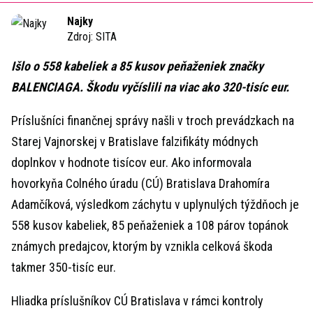
Time
Najky
Zdroj:
SITA
Išlo o 558 kabeliek a 85 kusov peňaženiek značky
BALENCIAGA. Škodu vyčíslili na viac ako 320-tisíc eur.
Príslušníci finančnej správy našli v troch prevádzkach na
Starej Vajnorskej v Bratislave falzifikáty módnych
doplnkov v hodnote tisícov eur. Ako informovala
hovorkyňa Colného úradu (CÚ) Bratislava Drahomíra
Adamčíková, výsledkom záchytu v uplynulých týždňoch je
558 kusov kabeliek, 85 peňaženiek a 108 párov topánok
známych predajcov, ktorým by vznikla celková škoda
takmer 350-tisíc eur.
Hliadka príslušníkov CÚ Bratislava v rámci kontroly