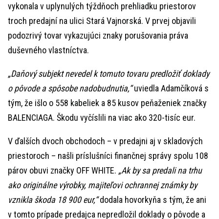
vykonala v uplynulých týždňoch prehliadku priestorov
troch predajní na ulici Stará Vajnorská. V prvej objavili
podozrivý tovar vykazujúci znaky porušovania práva
duševného vlastníctva.
„Daňový subjekt nevedel k tomuto tovaru predložiť doklady
o pôvode a spôsobe nadobudnutia,“
uviedla Adamčíková s
tým, že išlo o 558 kabeliek a 85 kusov peňaženiek značky
BALENCIAGA. Škodu vyčíslili na viac ako 320-tisíc eur.
V ďalších dvoch obchodoch – v predajni aj v skladových
priestoroch – našli príslušníci finančnej správy spolu 108
párov obuvi značky OFF WHITE.
„Ak by sa predali na trhu
ako originálne výrobky, majiteľovi ochrannej známky by
vznikla škoda 18 900 eur,“
dodala hovorkyňa s tým, že ani
v tomto prípade predajca nepredložil doklady o pôvode a