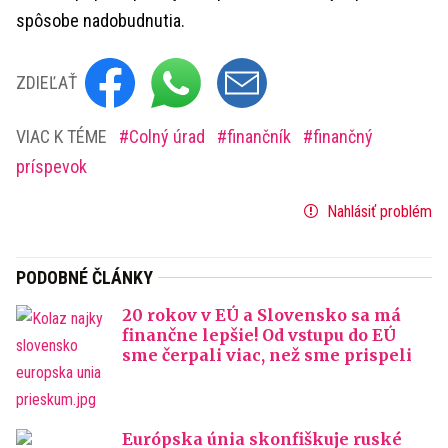
spôsobe nadobudnutia.
ZDIEĽAŤ
VIAC K TÉME
Colný úrad
finančník
finančný
príspevok
Nahlásiť problém
PODOBNÉ ČLÁNKY
20 rokov v EÚ a Slovensko sa má
finančne lepšie! Od vstupu do EÚ
sme čerpali viac, než sme prispeli
Európska únia skonfiškuje ruské