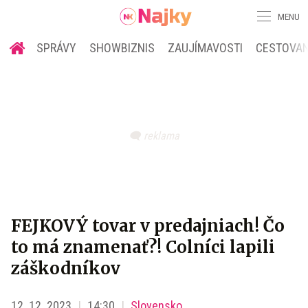
MENU
SPRÁVY
SHOWBIZNIS
ZAUJÍMAVOSTI
CESTOVAN
FEJKOVÝ tovar v predajniach! Čo
to má znamenať?! Colníci lapili
záškodníkov
12. 12. 2023
14:30
Slovensko