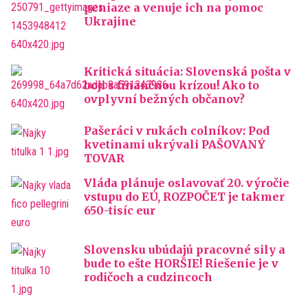
peniaze a venuje ich na pomoc
Ukrajine
Kritická situácia: Slovenská pošta v
boji s finančnou krízou! Ako to
ovplyvní bežných občanov?
Pašeráci v rukách colníkov: Pod
kvetinami ukrývali PAŠOVANÝ
TOVAR
Vláda plánuje oslavovať 20. výročie
vstupu do EÚ, ROZPOČET je takmer
650-tisíc eur
Slovensku ubúdajú pracovné sily a
bude to ešte HORŠIE! Riešenie je v
rodičoch a cudzincoch