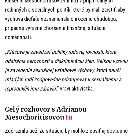
Riešenie Mesochoritisová vníma i v prijatí silných
rodinných a sociálnych politík, ktoré by mali zaistiť, aby
výchova dieťaťa neznamenala ohrozenie chudobou,
prípadne výrazné zhoršenie finančnej situácie
domácnosti.
„Kľúčové je zavádzať politiky rodovej rovnosti, ktoré
odstránia nerovnosti a diskrimináciu žien. Veľkou výzvou
je zavedenie sexuálnej vzťahovej výchovy, ktorá naučí
mladých ľudí zodpovedne pristupovať k sexuálnemu a
reprodukčnému zdraviu,
“ vraví aktivistka.
Celý rozhovor s Adrianou
Mesochoritisovou
tu
Zdôraznila tiež, že situáciu by mohlo zlepšiť aj dostupné