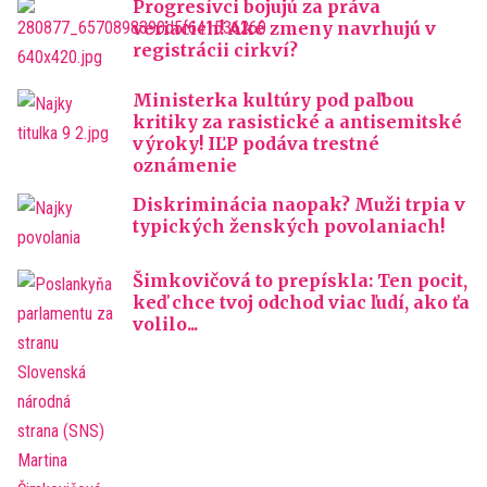
Progresívci bojujú za práva
veriacich! Aké zmeny navrhujú v
registrácii cirkví?
Ministerka kultúry pod paľbou
kritiky za rasistické a antisemitské
výroky! IĽP podáva trestné
oznámenie
Diskriminácia naopak? Muži trpia v
typických ženských povolaniach!
Šimkovičová to prepískla: Ten pocit,
keď chce tvoj odchod viac ľudí, ako ťa
volilo...