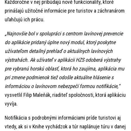
Každoročne v nej pribúdajú nové funkcionality, ktoré
prinášajú užitočné informácie pre turistov a záchranárom
uľahčujú ich prácu.
„Najnovšie bol v spolupráci s centrom lavínovej prevencie
do aplikácie pridaný úplne nový modul, ktorý poskytne
užívateľom detailný prehlaď o aktuálnych lavínových
výstrahách. Ak užívateľ v aplikácii HZS odoberá výstrahy
pre vybranú horskú oblasť, ktorá ho zaujíma, aplikácia mu
pri zmene podmienok tiež odošle aktuálne hlásenie s
informáciou o lavínovom nebezpečí formou notifikácie,“
vysvetlil Filip Maleňák, riaditeľ spoločnosti, ktorá aplikáciu
vyvíja.
Notifikácia s podrobnými informáciami príde turistovi aj
vtedy, ak si v Knihe vychádzok a túr naplánuje túru v danej