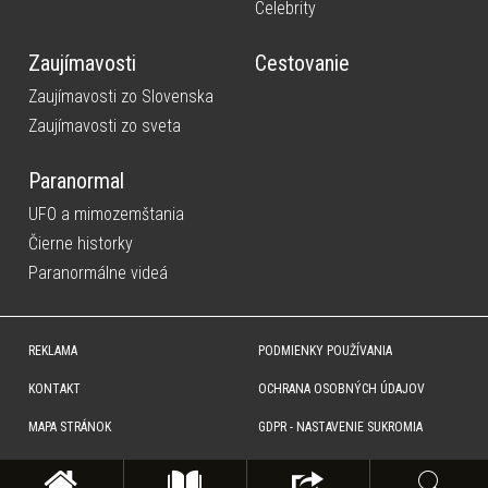
Celebrity
Zaujímavosti
Cestovanie
Zaujímavosti zo Slovenska
Zaujímavosti zo sveta
Paranormal
UFO a mimozemštania
Čierne historky
Paranormálne videá
REKLAMA
PODMIENKY POUŽÍVANIA
KONTAKT
OCHRANA OSOBNÝCH ÚDAJOV
MAPA STRÁNOK
GDPR - NASTAVENIE SUKROMIA
Copyright © SITA Slovenská tlačová agentúra a.s. Všetky práva vyhradené. Vyhradzujeme si právo udeľovať
súhlas na rozmnožovanie, šírenie a na verejný prenos obsahu. Na tejto stránke môžu byť umiestnené reklamné