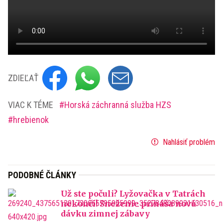
ZDIEĽAŤ
VIAC K TÉME
Horská záchranná služba HZS
hrebienok
Nahlásiť problém
PODOBNÉ ČLÁNKY
Už ste počuli? Lyžovačka v Tatrách
nekončí! Sneženie prináša novú
dávku zimnej zábavy