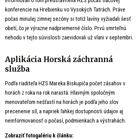
Informovali o tom predstavitelia HZS počas tlačovej
konferencie na Hrebienku vo Vysokých Tatrách. Práve
počas minulej zimnej sezóny si totiž lavíny vyžiadali šesť
obetí, čo je výrazne nadpriemerné číslo. Prvú smrteľnú
nehodu v tejto súvislosti zaevidovali už vlani v septembri.
Aplikácia Horská záchranná
služba
Podľa riaditeľa HZS Mareka Biskupiča počet zásahov v
horách z roka na rok narastá. Hlavným spoločným
menovateľom nešťastí na horách je podľa jeho slov
precenenie síl, a napriek ľahkej dostupnosti údajov aj
neinformovanosť o počasí, podmienkach a výstrahách.
Zobraziť fotogalériu k článku: