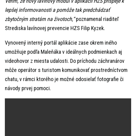
Verím, že nový lavínový modul v aplikácii HZS prispeje k
lepšej informovanosti a pomôže tak predchádzať
zbytočným stratám na životoch,“
poznamenal riaditeľ
Strediska lavínovej prevencie HZS Filip Kyzek.
Vynovený interný portál aplikácie zase okrem iného
umožňuje podľa Maleňáka v ideálnych podmienkach aj
videohovor z miesta udalosti. Do príchodu záchranárov
môže operátor s turistom komunikovať prostredníctvom
chatu, v rámci ktorého je možné odosielať fotografie či
návody prvej pomoci.