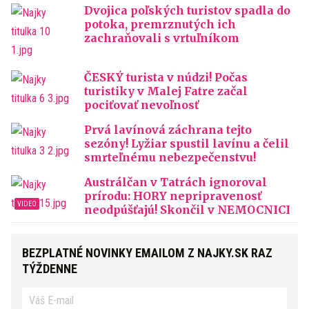
Dvojica poľských turistov spadla do
potoka, premrznutých ich
zachraňovali s vrtuľníkom
ČESKÝ turista v núdzi! Počas
turistiky v Malej Fatre začal
pociťovať nevoľnosť
Prvá lavínová záchrana tejto
sezóny! Lyžiar spustil lavínu a čelil
smrteľnému nebezpečenstvu!
Austrálčan v Tatrách ignoroval
prírodu: HORY nepripravenosť
neodpúšťajú! Skončil v NEMOCNICI
BEZPLATNÉ NOVINKY EMAILOM Z NAJKY.SK RAZ
TÝŽDENNE