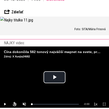
Zdieľať
Foto: SITA/Mária Frisová
NAJKY video:
Čína dokončila 582 tonový najväčší magnet na svete, pripravený na stavbu umelého Slnka
Zdroj: X Xuejia24682
Play
Video
1x
Remaining
-
0:00
Loaded
:
Play
Unmute
Playback
Full
0%
Rate