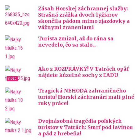
Zásah Horskej záchrannej služby:
Strašná zrážka dvoch lyžiarov
skončila pádom mimo zjazdovky a
vážnymi zraneniami
Turista zmizol, až do rána sa
nevedelo, čo sa stalo...
Ako z ROZPRÁVKY! V Tatrách opäť
nájdete kúzelné sochy z ĽADU
Tragická NEHODA zahraničného
turistu! Horskí záchranári mali plné
ruky práce!
Dvojnásobná tragédia poľských
turistov v Tatrách: Smrť pod lavínou
a pád z hrebeňa!