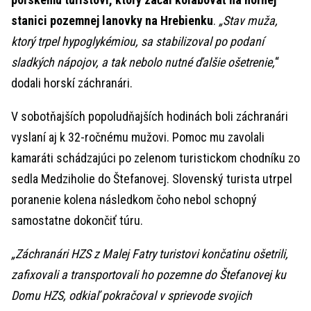
stanici pozemnej lanovky na Hrebienku
.
„Stav muža,
ktorý trpel hypoglykémiou, sa stabilizoval po podaní
sladkých nápojov, a tak nebolo nutné ďalšie ošetrenie,
“
dodali horskí záchranári.
V sobotňajších popoludňajších hodinách boli záchranári
vyslaní aj k 32-ročnému mužovi. Pomoc mu zavolali
kamaráti schádzajúci po zelenom turistickom chodníku zo
sedla Medziholie do Štefanovej. Slovenský turista utrpel
poranenie kolena následkom čoho nebol schopný
samostatne dokončiť túru.
„Záchranári HZS z Malej Fatry turistovi končatinu ošetrili,
zafixovali a transportovali ho pozemne do Štefanovej ku
Domu HZS, odkiaľ pokračoval v sprievode svojich