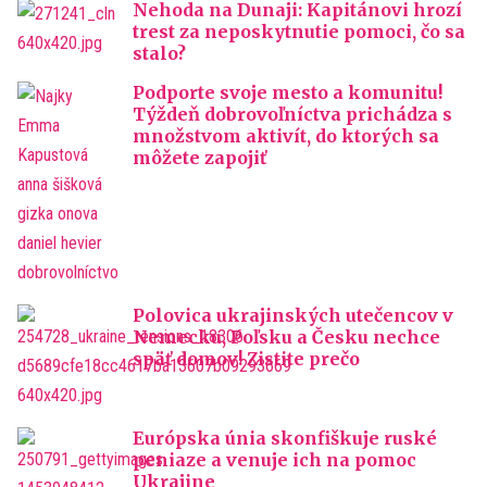
Nehoda na Dunaji: Kapitánovi hrozí
trest za neposkytnutie pomoci, čo sa
stalo?
Podporte svoje mesto a komunitu!
Týždeň dobrovoľníctva prichádza s
množstvom aktivít, do ktorých sa
môžete zapojiť
Polovica ukrajinských utečencov v
Nemecku, Poľsku a Česku nechce
späť domov! Zistite prečo
Európska únia skonfiškuje ruské
peniaze a venuje ich na pomoc
Ukrajine