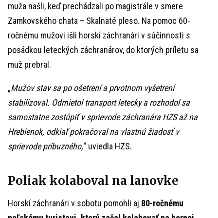
muža našli, keď prechádzali po magistrále v smere
Zamkovského chata – Skalnaté pleso. Na pomoc 60-
ročnému mužovi išli horskí záchranári v súčinnosti s
posádkou leteckých záchranárov, do ktorých príletu sa
muž prebral.
„
Mužov stav sa po ošetrení a prvotnom vyšetrení
stabilizoval. Odmietol transport letecky a rozhodol sa
samostatne zostúpiť v sprievode záchranára HZS až na
Hrebienok, odkiaľ pokračoval na vlastnú žiadosť v
sprievode príbuzného,
“ uviedla HZS.
Poliak kolaboval na lanovke
Horskí záchranári v sobotu pomohli aj
80-ročnému
poľskému turistovi, ktorý začal kolabovať na hornej