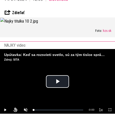
Zdieľať
Foto:
hzs.sk
NAJKY video:
Upútavka: Keď sa rozsvieti svetlo, sú za tým tisíce správnych rozhodnutí. Ako vzniká infraštruktúra, ktorú nevnímame?
Zdroj: SITA
Play
Video
1x
Remaining
-
0:00
Loaded
:
Play
Unmute
Playback
Full
0%
Rate