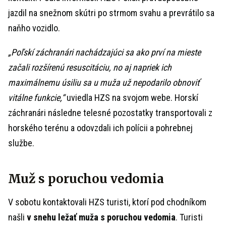
jazdil na snežnom skútri po strmom svahu a prevrátilo sa
naňho vozidlo.
„Poľskí záchranári nachádzajúci sa ako prví na mieste
začali rozšírenú resuscitáciu, no aj napriek ich
maximálnemu úsiliu sa u muža už nepodarilo obnoviť
vitálne funkcie,“
uviedla HZS na svojom webe. Horskí
záchranári následne telesné pozostatky transportovali z
horského terénu a odovzdali ich polícii a pohrebnej
službe.
Muž s poruchou vedomia
V sobotu kontaktovali HZS turisti, ktorí pod chodníkom
našli
v snehu ležať muža s poruchou vedomia
. Turisti