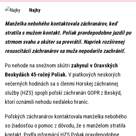
Time
Najky
Manželka nebohého kontaktovala záchranárov, keď
stratila s mužom kontakt. Poliak pravdepodobne jazdil po
strmom svahu a skúter sa prevrátil. Napriek rozšírenej
resuscitácii záchranárov sa muža nepodarilo zachrániť.
Po nehode na snežnom skútri
zahynul v Oravských
Beskydách 45-ročný Poliak.
V piatkových neskorých
večerných hodinách sa s členmi Horskej záchrannej
služby (HZS) spojili poľskí záchranári GOPR z Beskýd,
ktorí oznámili nehodu neďaleko hraníc.
Poľských záchranárov kontaktovala manželka nebohého
so žiadosťou o pomoc z dôvodu, že s manželom stratila
kontakt. Podľa informácií HZS Poliak pravdepodobne