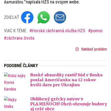
kamarátov,“
napísala HZS na svojom webe.
ZDIEĽAŤ
VIAC K TÉME
Horská záchranná služba HZS
pomoc
záchrana života
Nahlásiť problém
PODOBNÉ ČLÁNKY
Ruské absurdity rastú! Súd v Rusku
poslal Američanku na 12 rokov
kvôli daru pre Ukrajinu
Obľúbený grécky ostrov v
PLAMEŇOCH! Oheň ohrozuje budovy
aj celé obce