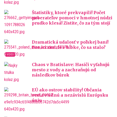
Štatistiky, ktoré prekvapili! Počet
poberateľov pomoci v hmotnej núdzi
prudko klesá! Zistite, čo za tým stojí
Dramatická udalosť v poľskej baní!
Baníci zmizli v hĺbke, čo sa stalo?
Chaos v Bratislave: Hasiči vyťahujú
mesto z vody a zachraňujú od
následkov búrok
EÚ ako ostrov stability! Občania
veria v silnú a nezávislú Európsku
úniu