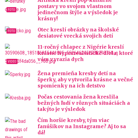
Artistka kreslí pop-kultúrne
postavy vo svojom vlastnom
jedinečnom štýle a výsledok je
krásny!
Otec kreslí obrázky na školské
desiatové vrecká svojich detí
11-ročný chlapec z Nigérie kreslí
krásne hyperrealistické diela, ktoré
vám vyrazia dych
Žena premieňa kresby detí na
šperky, aby vytvorila krásne a večné
spomienky na ich detstvo
Počas cestovania žena kreslila
bežných ľudí v rôznych situáciách a
takýto je výsledok
Čím horšie kresby, tým viac
fanúšikov na Instagrame? Aj to sa
dá!