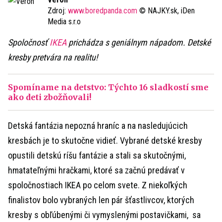
Zdroj:
www.boredpanda.com
© NAJKY.sk, iDen
Media s.r.o
Spoločnosť
IKEA
prichádza s geniálnym nápadom. Detské
kresby pretvára na realitu!
Spomíname na detstvo: Týchto 16 sladkostí sme
ako deti zbožňovali!
Detská fantázia nepozná hraníc a na nasledujúcich
kresbách je to skutočne vidieť. Vybrané detské kresby
opustili detskú ríšu fantázie a stali sa skutočnými,
hmatateľnými hračkami, ktoré sa začnú predávať v
spoločnostiach IKEA po celom svete. Z niekoľkých
finalistov bolo vybraných len pár šťastlivcov, ktorých
kresby s obľúbenými či vymyslenými postavičkami, sa