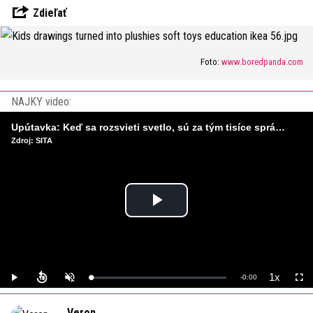
Zdieľať
Foto:
www.boredpanda.com
NAJKY video:
Upútavka: Keď sa rozsvieti svetlo, sú za tým tisíce správnych rozhodnutí. Ako vzniká infraštruktúra, ktorú nevnímame?
Zdroj: SITA
Play
Video
1x
Remaining
-
0:00
Loaded
:
Play
Unmute
Playback
Full
0%
Rate
Time
Veron