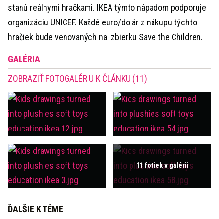
stanú reálnymi hračkami. IKEA týmto nápadom podporuje
organizáciu UNICEF. Každé euro/dolár z nákupu týchto
hračiek bude venovaných na zbierku Save the Children.
GALÉRIA
ZOBRAZIŤ FOTOGALÉRIU K ČLÁNKU (11)
11 fotiek v galérii
ĎALŠIE K TÉME