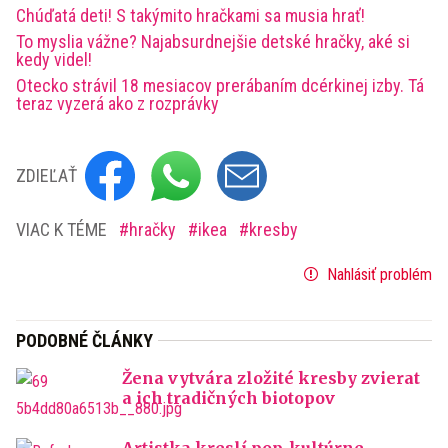
Chúďatá deti! S takýmito hračkami sa musia hrať!
To myslia vážne? Najabsurdnejšie detské hračky, aké si
kedy videl!
Otecko strávil 18 mesiacov prerábaním dcérkinej izby. Tá
teraz vyzerá ako z rozprávky
ZDIEĽAŤ
VIAC K TÉME
hračky
ikea
kresby
Nahlásiť problém
PODOBNÉ ČLÁNKY
Žena vytvára zložité kresby zvierat
a ich tradičných biotopov