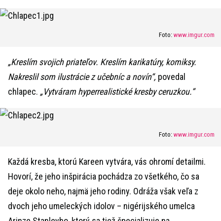
Foto:
www.imgur.com
„Kreslím svojich priateľov. Kreslím karikatúry, komiksy.
Nakreslil som ilustrácie z učebníc a novín“,
povedal
chlapec.
„Vytváram hyperrealistické kresby ceruzkou.“
Foto:
www.imgur.com
Každá kresba, ktorú Kareen vytvára, vás ohromí detailmi.
Hovorí, že jeho inšpirácia pochádza zo všetkého, čo sa
deje okolo neho, najmä jeho rodiny. Odráža však veľa z
dvoch jeho umeleckých idolov – nigérijského umelca
Arinze Stanleyho, ktorý sa tiež špecializuje na