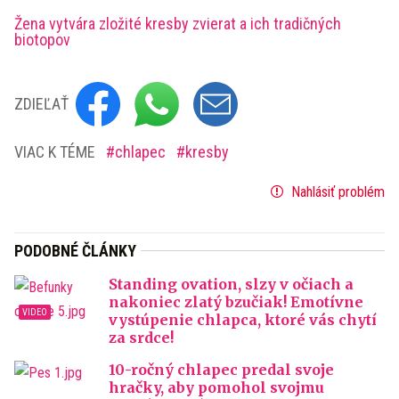
Žena vytvára zložité kresby zvierat a ich tradičných
biotopov
ZDIEĽAŤ
VIAC K TÉME
chlapec
kresby
Nahlásiť problém
PODOBNÉ ČLÁNKY
Standing ovation, slzy v očiach a
nakoniec zlatý bzučiak! Emotívne
vystúpenie chlapca, ktoré vás chytí
za srdce!
10-ročný chlapec predal svoje
hračky, aby pomohol svojmu