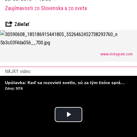
Zaujímavosti zo Slovenska a zo sveta
Zdieľať
www.instagram.com
NAJKY video:
Upútavka: Keď sa rozsvieti svetlo, sú za tým tisíce správnych rozhodnutí. Ako vzniká infraštruktúra, ktorú nevnímame?
Zdroj: SITA
Play
Video