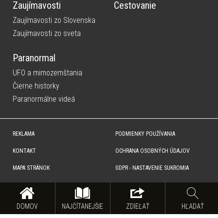
Zaujímavosti
Cestovanie
Zaujímavosti zo Slovenska
Zaujímavosti zo sveta
Paranormal
UFO a mimozemštania
Čierne historky
Paranormálne videá
REKLAMA
PODMIENKY POUŽÍVANIA
KONTAKT
OCHRANA OSOBNÝCH ÚDAJOV
MAPA STRÁNOK
GDPR - NASTAVENIE SUKROMIA
Copyright © SITA Slovenská tlačová agentúra a.s. Všetky práva vyhradené. Vyhradzujeme si právo udeľovať
súhlas na rozmnožovanie, šírenie a na verejný prenos obsahu. Na tejto stránke môžu byť umiestnené reklamné
odkazy, alebo reklamné produkty.
DOMOV
NAJČÍTANEJŠIE
ZDIEĽAŤ
HĽADAŤ