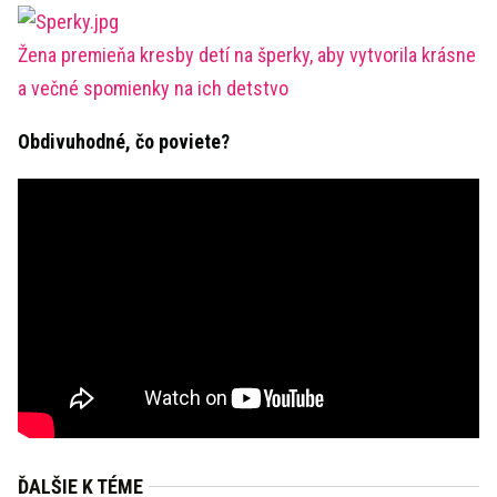
Žena premieňa kresby detí na šperky, aby vytvorila krásne
a večné spomienky na ich detstvo
Obdivuhodné, čo poviete?
ĎALŠIE K TÉME