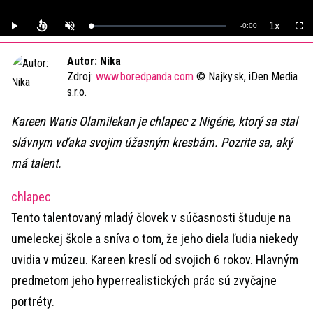
1x
Remaining
-
0:00
Loaded
:
Play
Unmute
Playback
Full
0%
Rate
Time
Autor: Nika
Zdroj:
www.boredpanda.com
© Najky.sk, iDen Media
s.r.o.
Kareen Waris Olamilekan je chlapec z Nigérie, ktorý sa stal
slávnym vďaka svojim úžasným kresbám. Pozrite sa, aký
má talent.
chlapec
Tento talentovaný mladý človek v súčasnosti študuje na
umeleckej škole a sníva o tom, že jeho diela ľudia niekedy
uvidia v múzeu. Kareen kreslí od svojich 6 rokov. Hlavným
predmetom jeho hyperrealistických prác sú zvyčajne
portréty.