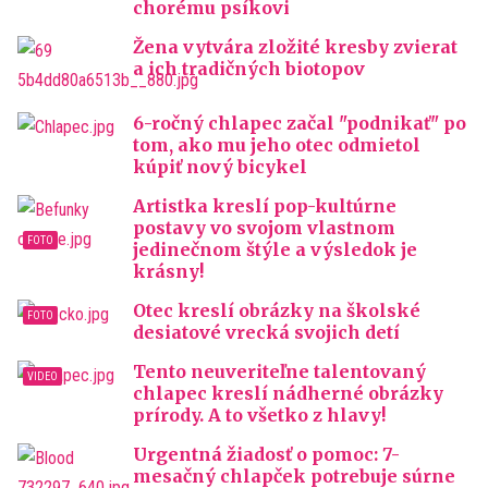
chorému psíkovi
Žena vytvára zložité kresby zvierat
a ich tradičných biotopov
6-ročný chlapec začal "podnikať" po
tom, ako mu jeho otec odmietol
kúpiť nový bicykel
Artistka kreslí pop-kultúrne
postavy vo svojom vlastnom
jedinečnom štýle a výsledok je
krásny!
Otec kreslí obrázky na školské
desiatové vrecká svojich detí
Tento neuveriteľne talentovaný
chlapec kreslí nádherné obrázky
prírody. A to všetko z hlavy!
Urgentná žiadosť o pomoc: 7-
mesačný chlapček potrebuje súrne