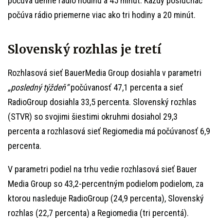
počúva denne rádio hodinu a 45 minút. Každý poslucháč
počúva rádio priemerne viac ako tri hodiny a 20 minút.
Slovenský rozhlas je tretí
Rozhlasová sieť BauerMedia Group dosiahla v parametri
„posledný týždeň“
počúvanosť 47,1 percenta a sieť
RadioGroup dosiahla 33,5 percenta. Slovenský rozhlas
(STVR) so svojimi šiestimi okruhmi dosiahol 29,3
percenta a rozhlasová sieť Regiomedia má počúvanosť 6,9
percenta.
V parametri podiel na trhu vedie rozhlasová sieť Bauer
Media Group so 43,2-percentným podielom podielom, za
ktorou nasleduje RadioGroup (24,9 percenta), Slovenský
rozhlas (22,7 percenta) a Regiomedia (tri percentá).