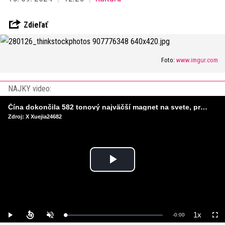
Zdieľať
Foto:
www.imgur.com
NAJKY video:
Čína dokončila 582 tonový najväčší magnet na svete, pripravený na stavbu umelého Slnka
Zdroj: X Xuejia24682
Play
Video
1x
Remaining
-
0:00
Loaded
:
Play
Unmute
Playback
Full
0%
Rate