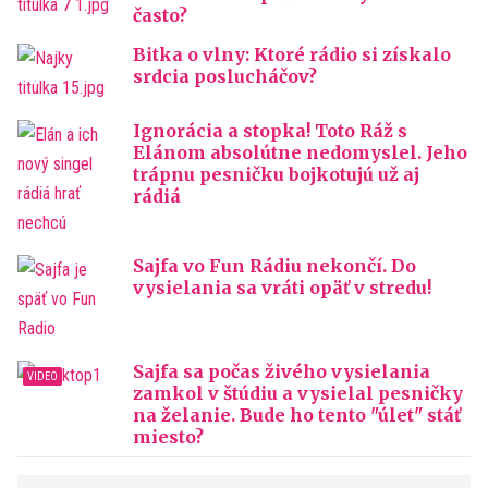
často?
Bitka o vlny: Ktoré rádio si získalo
srdcia poslucháčov?
Ignorácia a stopka! Toto Ráž s
Elánom absolútne nedomyslel. Jeho
trápnu pesničku bojkotujú už aj
rádiá
Sajfa vo Fun Rádiu nekončí. Do
vysielania sa vráti opäť v stredu!
Sajfa sa počas živého vysielania
zamkol v štúdiu a vysielal pesničky
na želanie. Bude ho tento "úlet" stáť
miesto?