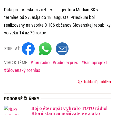
Dáta pre prieskum zozbierala agentúra Median SK v
termíne od 27. mája do 18. augusta. Prieskum bol
realizovaný na vzorke 3 106 občanov Slovenskej republiky
vo veku 14 až 79 rokov.
ZDIEĽAŤ
VIAC K TÉME
fun radio
rádio expres
Radioprojekt
Slovenský rozhlas
Nahlásiť problém
PODOBNÉ ČLÁNKY
Boj o éter opäť vyhralo TOTO rádio!
Ktorú stanicu počúvate vy a ako