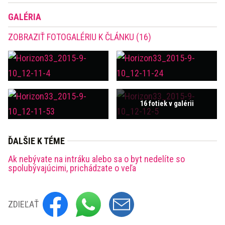
GALÉRIA
ZOBRAZIŤ FOTOGALÉRIU K ČLÁNKU (16)
16 fotiek v galérii
ĎALŠIE K TÉME
Ak nebývate na intráku alebo sa o byt nedelíte so
spolubývajúcimi, prichádzate o veľa
ZDIEĽAŤ