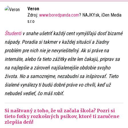
Time
Veron
Zdroj:
www.boredpanda.com
? NAJKY.sk, iDen Media
s.r.o
Študenti
v snahe ušetriť každý cent vymýšľajú dosť bizarné
nápady. Poradia si takmer v každej situácií a žiadny
problém pre nich nie je nevyriešiteľný. Ak si práve na
internáte, alebo ťa tieto zážitky ešte len čakajú, priprav sa
na najlepšie a zároveň najšialenejšie obdobie svojho
života. No a samozrejme, nezabudni sa inšpirovať. Tieto
šialené vynálezy ti budú dobré práve vo chvíli, keď už
nebudeš vedieť, čo máš robiť.
Si naštvaný z toho, že už začala škola? Pozri si
tieto fotky rozkošných psíkov, ktoré ti zaručene
zlepšia deň!