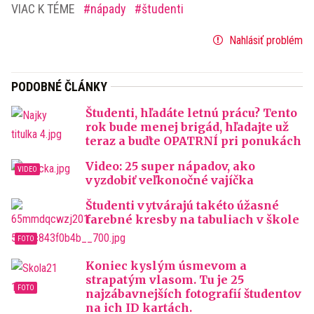
VIAC K TÉME
nápady
študenti
Nahlásiť problém
PODOBNÉ ČLÁNKY
Študenti, hľadáte letnú prácu? Tento
rok bude menej brigád, hľadajte už
teraz a buďte OPATRNÍ pri ponukách
Video: 25 super nápadov, ako
vyzdobiť veľkonočné vajíčka
Študenti vytvárajú takéto úžasné
farebné kresby na tabuliach v škole
Koniec kyslým úsmevom a
strapatým vlasom. Tu je 25
najzábavnejších fotografií študentov
na ich ID kartách.