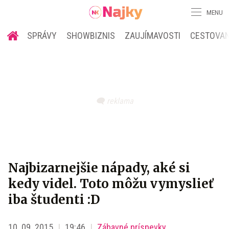
MENU
SPRÁVY
SHOWBIZNIS
ZAUJÍMAVOSTI
CESTOVAN
Najbizarnejšie nápady, aké si
kedy videl. Toto môžu vymyslieť
iba študenti :D
10. 09. 2015
19:46
Zábavné príspevky