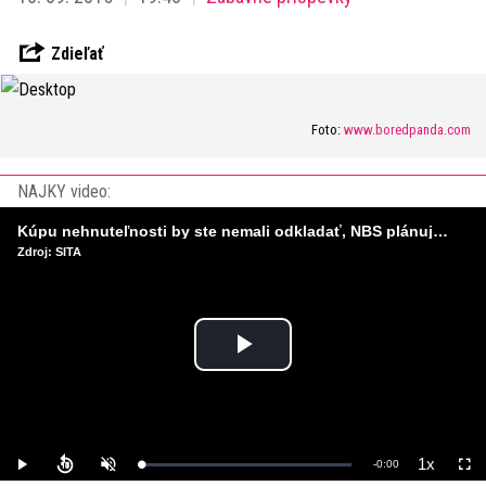
Zdieľať
Foto:
www.boredpanda.com
NAJKY video:
Kúpu nehnuteľnosti by ste nemali odkladať, NBS plánuje sprísniť pravidlá pri hypotékach
Zdroj: SITA
Play
Video
1x
Remaining
-
0:00
Loaded
:
Play
Unmute
Playback
Full
0%
Rate