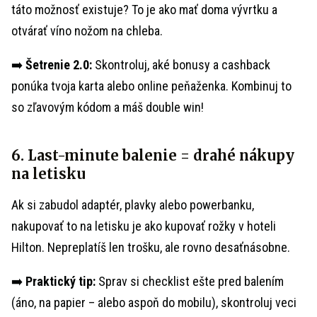
táto možnosť existuje? To je ako mať doma vývrtku a
otvárať víno nožom na chleba.
➡️
Šetrenie 2.0:
Skontroluj, aké bonusy a cashback
ponúka tvoja karta alebo online peňaženka. Kombinuj to
so zľavovým kódom a máš double win!
6. Last-minute balenie = drahé nákupy
na letisku
Ak si zabudol adaptér, plavky alebo powerbanku,
nakupovať to na letisku je ako kupovať rožky v hoteli
Hilton. Nepreplatíš len trošku, ale rovno desaťnásobne.
➡️
Praktický tip:
Sprav si checklist ešte pred balením
(áno, na papier – alebo aspoň do mobilu), skontroluj veci