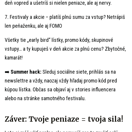
deň vopred a ušetríš si nielen peniaze, ale aj nervy.
7. Festivaly a akcie – platíš plnú sumu za vstup? Netrápiš
len peňaženku, ale aj FOMO
Všetky tie „early bird“ lístky, promo kódy, skupinové
vstupy… a ty kupuješ v deň akcie za plnú cenu? Zbytočné,
kamarát!
➡️
Summer hack:
Sleduj sociálne siete, prihlás sa na
newslettre a vždy, naozaj vždy hľadaj promo kód pred
kúpou lístka. Občas sa objaví aj v stories influencera
alebo na stránke samotného festivalu.
Záver: Tvoje peniaze = tvoja sila!