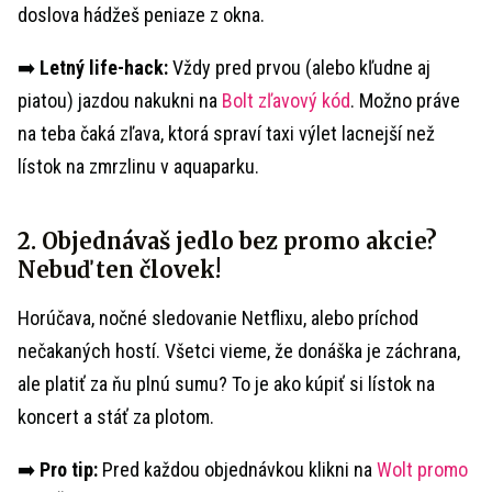
doslova hádžeš peniaze z okna.
➡️
Letný life-hack:
Vždy pred prvou (alebo kľudne aj
piatou) jazdou nakukni na
Bolt zľavový kód
. Možno práve
na teba čaká zľava, ktorá spraví taxi výlet lacnejší než
lístok na zmrzlinu v aquaparku.
2. Objednávaš jedlo bez promo akcie?
Nebuď ten človek!
Horúčava, nočné sledovanie Netflixu, alebo príchod
nečakaných hostí. Všetci vieme, že donáška je záchrana,
ale platiť za ňu plnú sumu? To je ako kúpiť si lístok na
koncert a stáť za plotom.
➡️
Pro tip:
Pred každou objednávkou klikni na
Wolt promo