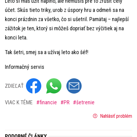
Leto si máš užiť naplno, ale nemusíš pre to zrušiť celý
účet. Skús tieto triky, urob z úspory hru a odmeň sa na
konci prázdnin za všetko, čo si ušetril. Pamätaj – najlepší
zážitok je ten, ktorý si môžeš dopriať bez výčitiek aj na
konci leta.
Tak šetri, smej sa a užívaj leto ako šéf!
Informačný servis
ZDIEĽAŤ
VIAC K TÉME
financie
PR
šetrenie
Nahlásiť problém
PODOBNÉ ČLÁNKY