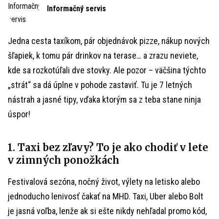
Informačný servis
Jedna cesta taxíkom, pár objednávok pizze, nákup nových
šľapiek, k tomu pár drinkov na terase… a zrazu neviete,
kde sa rozkotúľali dve stovky. Ale pozor – väčšina týchto
„strát“ sa dá úplne v pohode zastaviť. Tu je 7 letných
nástrah a jasné tipy, vďaka ktorým sa z teba stane ninja
úspor!
1. Taxi bez zľavy? To je ako chodiť v lete
v zimných ponožkách
Festivalová sezóna, nočný život, výlety na letisko alebo
jednoducho lenivosť čakať na MHD. Taxi, Uber alebo Bolt
je jasná voľba, lenže ak si ešte nikdy nehľadal promo kód,