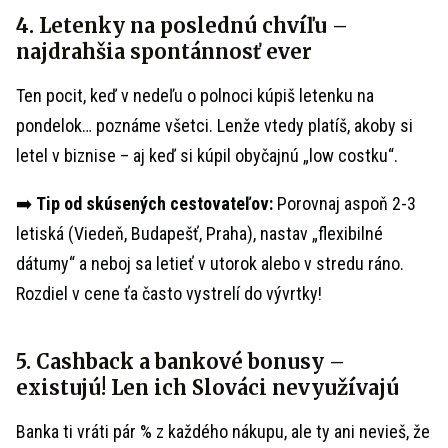
4. Letenky na poslednú chvíľu –
najdrahšia spontánnosť ever
Ten pocit, keď v nedeľu o polnoci kúpiš letenku na
pondelok… poznáme všetci. Lenže vtedy platíš, akoby si
letel v biznise – aj keď si kúpil obyčajnú „low costku“.
➡️
Tip od skúsených cestovateľov:
Porovnaj aspoň 2-3
letiská (Viedeň, Budapešť, Praha), nastav „flexibilné
dátumy“ a neboj sa letieť v utorok alebo v stredu ráno.
Rozdiel v cene ťa často vystrelí do vývrtky!
5. Cashback a bankové bonusy –
existujú! Len ich Slováci nevyužívajú
Banka ti vráti pár % z každého nákupu, ale ty ani nevieš, že