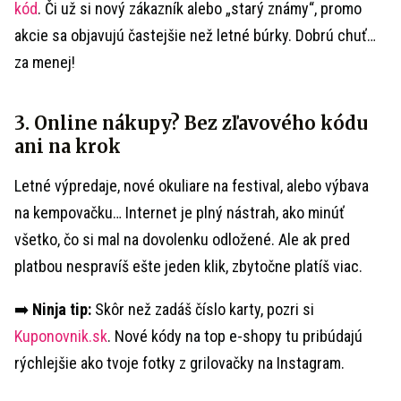
kód
. Či už si nový zákazník alebo „starý známy“, promo
akcie sa objavujú častejšie než letné búrky. Dobrú chuť…
za menej!
3. Online nákupy? Bez zľavového kódu
ani na krok
Letné výpredaje, nové okuliare na festival, alebo výbava
na kempovačku… Internet je plný nástrah, ako minúť
všetko, čo si mal na dovolenku odložené. Ale ak pred
platbou nespravíš ešte jeden klik, zbytočne platíš viac.
➡️
Ninja tip:
Skôr než zadáš číslo karty, pozri si
Kuponovnik.sk
. Nové kódy na top e-shopy tu pribúdajú
rýchlejšie ako tvoje fotky z grilovačky na Instagram.