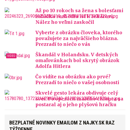
Až po 10 rokoch sa žena s bolesťami
žalúdka rozhodla ísť k lekárovi.
Nález ho veľmi zaskočil
Vyberte z obrázku človeka, ktorého
považujete za najväčšieho blázna.
Prezradí to niečo o vás
Škandál v Holandsku. V detských
omaľovánkach bol skrytý obrázok
Adolfa Hitlera
Čo vidíte na obrázku ako prvé?
Prezradí to niečo o vašej osobnosti
Skvelé gesto lekára obdivuje celý
svet. Po operácii malého chlapca sa
postaral aj o jeho plyšovú hračku
BEZPLATNÉ NOVINKY EMAILOM Z NAJKY.SK RAZ
TÝŽDENNE