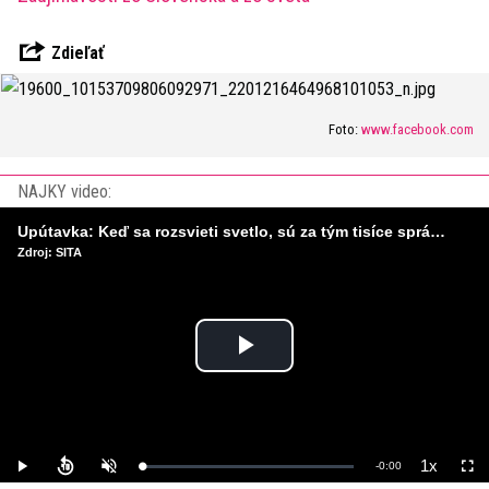
Zdieľať
Foto:
www.facebook.com
NAJKY video:
Upútavka: Keď sa rozsvieti svetlo, sú za tým tisíce správnych rozhodnutí. Ako vzniká infraštruktúra, ktorú nevnímame?
Zdroj: SITA
Play
Video
1x
Remaining
-
0:00
Loaded
:
Play
Unmute
Playback
Full
0%
Rate