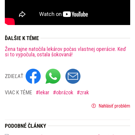
ĎALŠIE K TÉME
Žena tajne natočila lekárov počas vlastnej operácie. Keď
si to vypočula, ostala šokovaná!
ZDIEĽAŤ
VIAC K TÉME
lekar
obrázok
zrak
Nahlásiť problém
PODOBNÉ ČLÁNKY