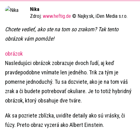
Time
Nika
Zdroj:
www.heftig.de
© Najky.sk, iDen Media s.r.o.
Chcete vedieť, ako ste na tom so zrakom? Tak tento
obrázok vám pomôže!
obrázok
Nasledujúci obrázok zobrazuje dvoch ľudí, aj keď
pravdepodobne vnímate len jedného. Trik za tým je
pomerne jednoduchý. Tu sa dozviete, ako je na tom váš
zrak a či budete potrebovať okuliare. Je to totiž hybridný
obrázok, ktorý obsahuje dve tváre.
Ak sa pozriete zblízka, uvidíte detaily ako sú vrásky, či
fúzy. Preto obraz vyzerá ako Albert Einstein.