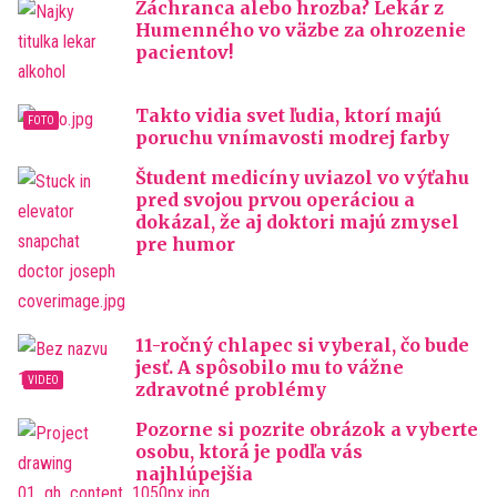
Záchranca alebo hrozba? Lekár z
Humenného vo väzbe za ohrozenie
pacientov!
Takto vidia svet ľudia, ktorí majú
poruchu vnímavosti modrej farby
Študent medicíny uviazol vo výťahu
pred svojou prvou operáciou a
dokázal, že aj doktori majú zmysel
pre humor
11-ročný chlapec si vyberal, čo bude
jesť. A spôsobilo mu to vážne
zdravotné problémy
Pozorne si pozrite obrázok a vyberte
osobu, ktorá je podľa vás
najhlúpejšia