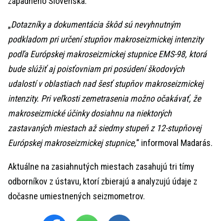
západného Slovenska.
„
Dotazníky a dokumentácia škôd sú nevyhnutným
podkladom pri určení stupňov makroseizmickej intenzity
podľa Európskej makroseizmickej stupnice EMS-98, ktorá
bude slúžiť aj poisťovniam pri posúdení škodových
udalostí v oblastiach nad šesť stupňov makroseizmickej
intenzity. Pri veľkosti zemetrasenia možno očakávať, že
makroseizmické účinky dosiahnu na niektorých
zastavaných miestach až siedmy stupeň z 12-stupňovej
Európskej makroseizmickej stupnice,
“ informoval Madarás.
Aktuálne na zasiahnutých miestach zasahujú tri tímy
odborníkov z ústavu, ktorí zbierajú a analyzujú údaje z
dočasne umiestnených seizmometrov.