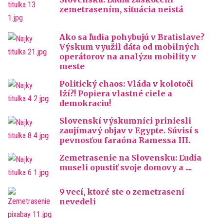
zemetrasením, situácia neistá
Ako sa ľudia pohybujú v Bratislave?
Výskum využil dáta od mobilných
operátorov na analýzu mobility v
meste
Politický chaos: Vláda v kolotoči
lží?! Popiera vlastné ciele a
demokraciu!
Slovenskí výskumníci priniesli
zaujímavý objav v Egypte. Súvisí s
pevnosťou faraóna Ramessa III.
Zemetrasenie na Slovensku: Ľudia
museli opustiť svoje domovy a ....
9 vecí, ktoré ste o zemetrasení
nevedeli