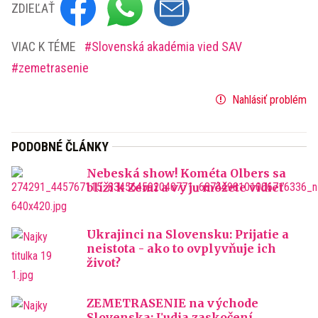
ZDIEĽAŤ
VIAC K TÉME
Slovenská akadémia vied SAV
zemetrasenie
Nahlásiť problém
PODOBNÉ ČLÁNKY
Nebeská show! Kométa Olbers sa
blíži k Zemi a vy ju môžete vidieť
Ukrajinci na Slovensku: Prijatie a
neistota - ako to ovplyvňuje ich
život?
ZEMETRASENIE na východe
Slovenska: Ľudia zaskočení