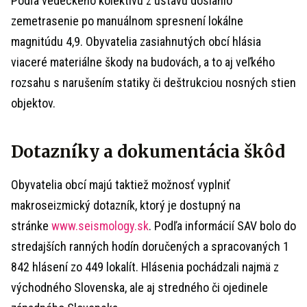
Podľa vedeckého kolektívu z ústavu dosiahlo
zemetrasenie po manuálnom spresnení lokálne
magnitúdu 4,9. Obyvatelia zasiahnutých obcí hlásia
viaceré materiálne škody na budovách, a to aj veľkého
rozsahu s narušením statiky či deštrukciou nosných stien
objektov.
Dotazníky a dokumentácia škôd
Obyvatelia obcí majú taktiež možnosť vyplniť
makroseizmický dotazník, ktorý je dostupný na
stránke
www.seismology.sk
. Podľa informácií SAV bolo do
stredajších ranných hodín doručených a spracovaných 1
842 hlásení zo 449 lokalít. Hlásenia pochádzali najmä z
východného Slovenska, ale aj stredného či ojedinele