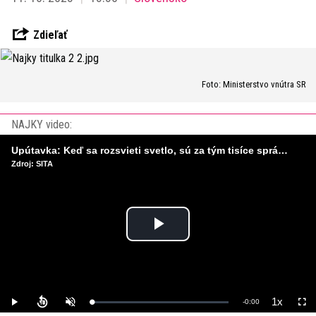
Zdieľať
Foto: Ministerstvo vnútra SR
NAJKY video:
Upútavka: Keď sa rozsvieti svetlo, sú za tým tisíce správnych rozhodnutí. Ako vzniká infraštruktúra, ktorú nevnímame?
Zdroj: SITA
Play
Video
1x
Remaining
-
0:00
Loaded
:
Play
Unmute
Playback
Full
0%
Rate