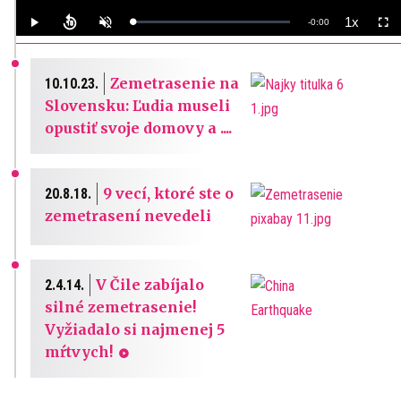
1x
Remaining
-
0:00
Loaded
:
Play
Unmute
Playback
Full
0%
Rate
Time
Zemetrasenie na
10.10.23.
Slovensku: Ľudia museli
opustiť svoje domovy a ....
9 vecí, ktoré ste o
20.8.18.
zemetrasení nevedeli
V Čile zabíjalo
2.4.14.
silné zemetrasenie!
Vyžiadalo si najmenej 5
mŕtvych!