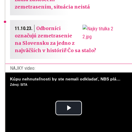
zemetrasením, situácia neistá
Odborníci
11.10.23.
označujú zemetrasenie
na Slovensku za jedno z
najväčších v histórii! Čo sa stalo?
NAJKY video:
Kúpu nehnuteľnosti by ste nemali odkladať, NBS plánuje sprísniť pravidlá pri hypotékach
Zdroj: SITA
Play
Video