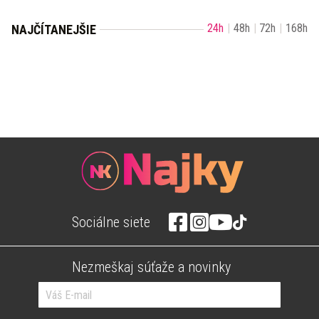
24h
48h
72h
168h
NAJČÍTANEJŠIE
Sociálne siete
Nezmeškaj súťaže a novinky