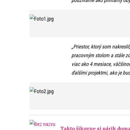
používame ako primárny obyt
„Priestor, ktorý som nakresl
pracovným stolom a stále zos
viac ako 4 mesiace, väčšino
ďalšími projektmi, ako je bu
Takto šikovne si párik dom