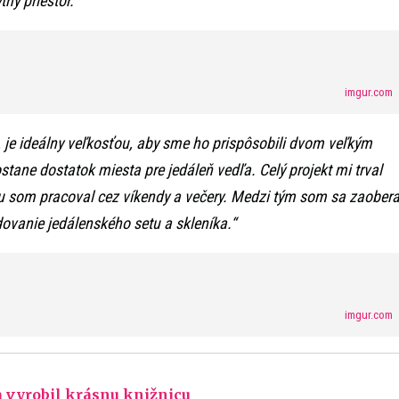
ný priestor.“
imgur.com
il, je ideálny veľkosťou, aby sme ho prispôsobili dvom veľkým
tane dostatok miesta pre jedáleň vedľa. Celý projekt mi trval
u som pracoval cez víkendy a večery. Medzi tým som sa zaobera
dovanie jedálenského setu a skleníka.“
imgur.com
a vyrobil krásnu knižnicu