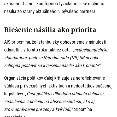
skúsenosť s nejakou formou fyzického či sexuálneho
násilia zo strany aktuálneho či bývalého partnera.
Riešenie násilia ako priorita
AIS pripomína, že Istanbulský dohovor sme v minulosti
odmietli a v tomto roku taktiež ostal „
nedosiahnuteľným
štandardom, pretože Národná rada (NR) SR nebola
schopná postaviť sa k riešeniu násilia ako k priorite“.
Organizácia politikov ďalej kritizuje za nereflektovanie
súhlasu pri sexuálnych aktivitách a nedostatkov súčasnej
legislatívy. „
Časť politikov dlhodobo odmieta definíciu
znásilnenia založenú na absencii súhlasu, ako aj
zrovnoprávnenie pre ženy a kvír ľudí,“
pripomína