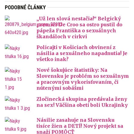
PODOBNÉ ČLÁNKY
„Už len slová nestačia!“ Belgický
premiér De Croo sa ostro pustil do
pápeža Františka o sexuálnych
škandáloch v cirkvi
Policajti v Košiciach obvinení z
násilia a sexuálneho napadnutia! Je
všetko inak?
Nové šokujúce štatistiky: Na
Slovensku je problém so sexuálnym
a pracovným vykorisťovaním, či
nútenými sobášmi
Zločinecká skupina predávala ženy
na sex! Väčšina obetí boli Ukrajinky
Násilie zasahuje na Slovensku
tisíce žien a DETÍ! Nový projekt sa
snaží POMÔCŤ