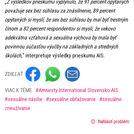
„Z výsledkov prieskumu vyplynulo, že 91 percent opýtaných
považuje sex bez súhlasu za znásilnenie, 89 percent
opýtaných si myslí, že sex bez súhlasu by mal byť trestným
činom a 82 percent respondentov si myslí, že vekovo
adekvátna vzťahová a sexuálna výchova by mala byť
povinnou súčasťou výučby na základných a stredných
školách,
“ interpretuje výsledky prieskumu AIS.
ZDIEĽAŤ
VIAC K TÉME
Amnesty International Slovensko AIS
sexuálne násilie
sexuálne obťažovanie
sexuálne
zneužívanie
Nahlásiť problém