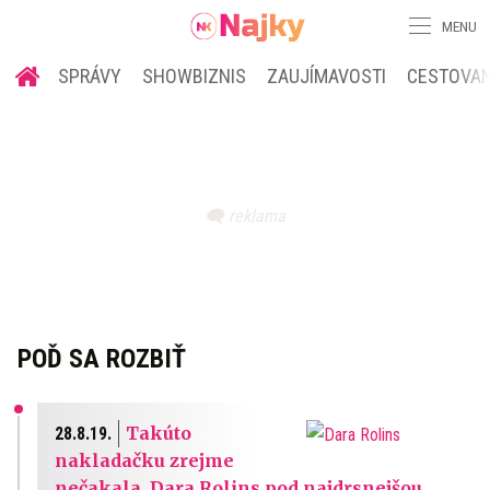
MENU
SPRÁVY
SHOWBIZNIS
ZAUJÍMAVOSTI
CESTOVAN
POĎ SA ROZBIŤ
Takúto
28.8.19.
nakladačku zrejme
nečakala. Dara Rolins pod najdrsnejšou