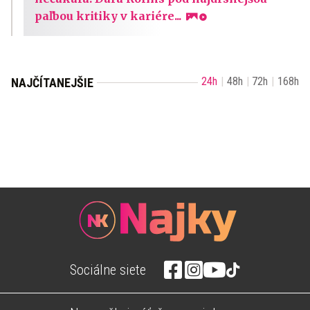
paľbou kritiky v kariére...
24h
48h
72h
168h
NAJČÍTANEJŠIE
Sociálne siete