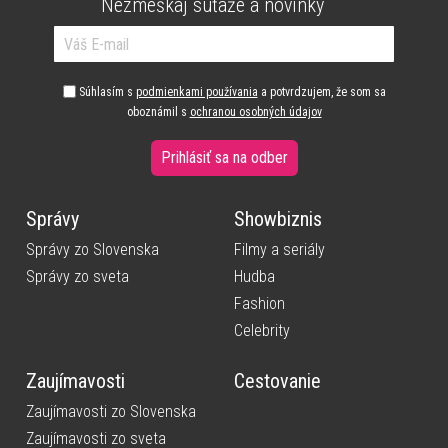
Nezmeškaj súťaže a novinky
Súhlasím s
podmienkami používania
a potvrdzujem, že som sa
oboznámil s
ochranou osobných údajov
Prihlásiť sa na odber
Správy
Showbiznis
Správy zo Slovenska
Filmy a seriály
Správy zo sveta
Hudba
Fashion
Celebrity
Zaujímavosti
Cestovanie
Zaujímavosti zo Slovenska
Zaujímavosti zo sveta