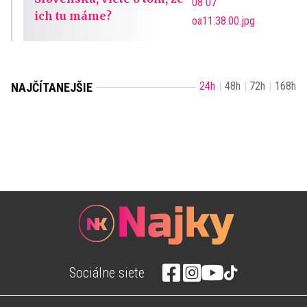
ich tu máme?
24h
48h
72h
168h
NAJČÍTANEJŠIE
Sociálne siete