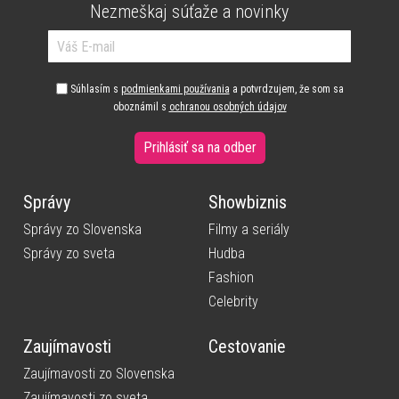
Nezmeškaj súťaže a novinky
Súhlasím s
podmienkami používania
a potvrdzujem, že som sa
oboznámil s
ochranou osobných údajov
Prihlásiť sa na odber
Správy
Showbiznis
Správy zo Slovenska
Filmy a seriály
Správy zo sveta
Hudba
Fashion
Celebrity
Zaujímavosti
Cestovanie
Zaujímavosti zo Slovenska
Zaujímavosti zo sveta