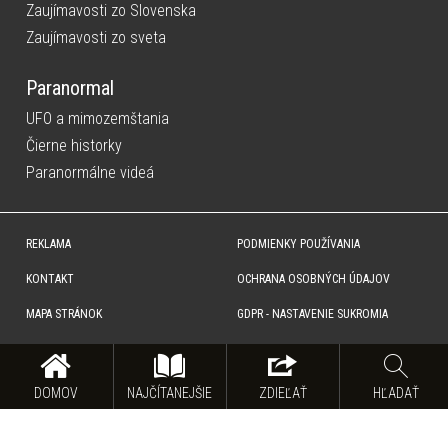
Zaujímavosti zo Slovenska
Zaujímavosti zo sveta
Paranormal
UFO a mimozemštania
Čierne historky
Paranormálne videá
REKLAMA
PODMIENKY POUŽÍVANIA
KONTAKT
OCHRANA OSOBNÝCH ÚDAJOV
MAPA STRÁNOK
GDPR - NASTAVENIE SUKROMIA
Copyright © SITA Slovenská tlačová agentúra a.s. Všetky práva vyhradené. Vyhradzujeme si právo udeľovať
súhlas na rozmnožovanie, šírenie a na verejný prenos obsahu. Na tejto stránke môžu byť umiestnené reklamné
odkazy, alebo reklamné produkty.
DOMOV
NAJČÍTANEJŠIE
ZDIEĽAŤ
HĽADAŤ