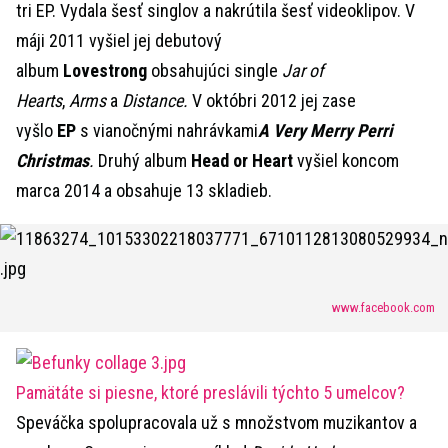
tri EP. Vydala šesť singlov a nakrútila šesť videoklipov. V
máji 2011 vyšiel jej debutový
album
Lovestrong
obsahujúci single
Jar of
Hearts
,
Arms
a
Distance.
V októbri 2012 jej zase
vyšlo
EP
s vianočnými nahrávkami
A Very Merry Perri
Christmas
.
Druhý album
Head or Heart
vyšiel koncom
marca 2014 a obsahuje 13 skladieb.
www.facebook.com
Pamätáte si piesne, ktoré preslávili týchto 5 umelcov?
Speváčka spolupracovala už s množstvom muzikantov a