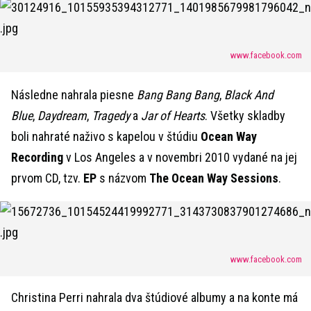
www.facebook.com
Následne nahrala piesne
Bang Bang Bang
,
Black And
Blue
,
Daydream
,
Tragedy
a
Jar of Hearts
. Všetky skladby
boli nahraté naživo s kapelou v štúdiu
Ocean Way
Recording
v Los Angeles a v novembri 2010 vydané na jej
prvom CD, tzv.
EP
s názvom
The Ocean Way Sessions
.
www.facebook.com
Christina Perri nahrala dva štúdiové albumy a na konte má