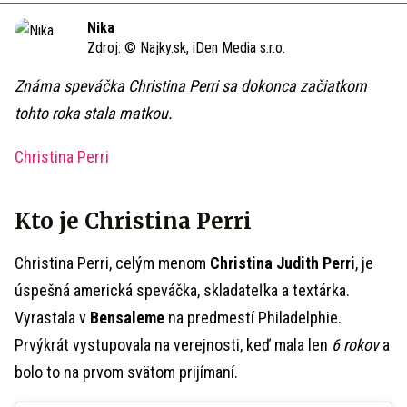
Time
Nika
Zdroj:
© Najky.sk, iDen Media s.r.o.
Známa speváčka Christina Perri sa dokonca začiatkom
tohto roka stala matkou.
Christina Perri
Kto je Christina Perri
Christina Perri, celým menom
Christina Judith Perri
, je
úspešná americká speváčka, skladateľka a textárka.
Vyrastala v
Bensaleme
na predmestí Philadelphie.
Prvýkrát vystupovala na verejnosti, keď mala len
6 rokov
a
bolo to na prvom svätom prijímaní.