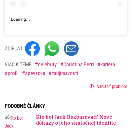
Loading…
ZDIEĽAŤ
VIAC K TÉME
celebrity
Christina Perri
kariera
profil
spevacka
zaujímavosti
Nahlásiť problém
PODOBNÉ ČLÁNKY
Kto bol Jack Rozparovač? Nové
dôkazy o jeho skutočnej identite