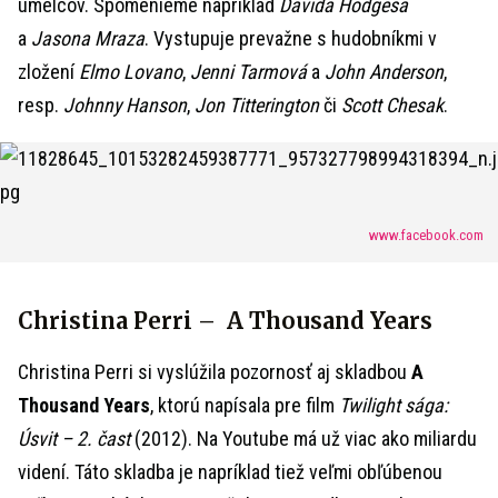
umelcov. Spomenieme napríklad
Davida Hodgesa
a
Jasona Mraza
. Vystupuje prevažne s hudobníkmi v
zložení
Elmo Lovano
,
Jenni Tarmová
a
John Anderson
,
resp.
Johnny Hanson
,
Jon Titterington
či
Scott Chesak
.
www.facebook.com
Christina Perri – A Thousand Years
Christina Perri si vyslúžila pozornosť aj skladbou
A
Thousand Years
, ktorú napísala pre film
Twilight sága:
Úsvit – 2. čast
(2012). Na Youtube má už viac ako miliardu
videní. Táto skladba je napríklad tiež veľmi obľúbenou