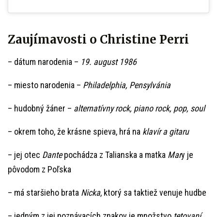
Zaujímavosti o Christine Perri
– dátum narodenia –
19. august 1986
– miesto narodenia –
Philadelphia, Pensylvánia
– hudobný žáner –
alternatívny rock, piano rock, pop, soul
– okrem toho, že krásne spieva, hrá na
klavír a gitaru
– jej otec
Dante
pochádza z Talianska a matka
Mar
y je
pôvodom z Poľska
– má staršieho brata
Nicka
, ktorý sa taktiež venuje hudbe
– jedným z jej poznávacích znakov je množstvo
tetovaní