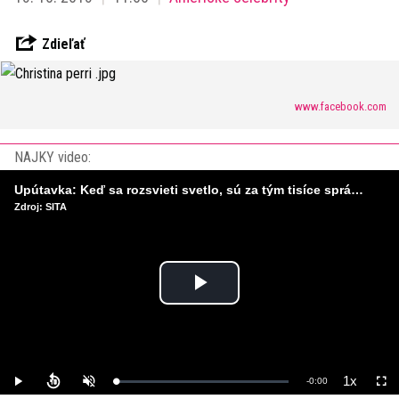
Zdieľať
www.facebook.com
NAJKY video:
Upútavka: Keď sa rozsvieti svetlo, sú za tým tisíce správnych rozhodnutí. Ako vzniká infraštruktúra, ktorú nevnímame?
Zdroj: SITA
Play
Video
1x
Remaining
-
0:00
Loaded
:
Play
Unmute
Playback
Full
0%
Rate