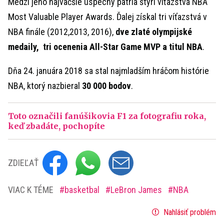
Medzi jeho najväčšie úspechy patria štyri víťazstvá NBA
Most Valuable Player Awards. Ďalej získal tri víťazstvá v
NBA finále (2012,2013, 2016),
dve zlaté olympijské
medaily, tri ocenenia All-Star Game MVP a titul NBA
.
Dňa 24. januára 2018 sa stal najmladším hráčom histórie
NBA, ktorý nazbieral
30 000 bodov
.
Toto označili fanúšikovia F1 za fotografiu roka,
keď zbadáte, pochopíte
ZDIEĽAŤ
VIAC K TÉME
basketbal
LeBron James
NBA
Nahlásiť problém