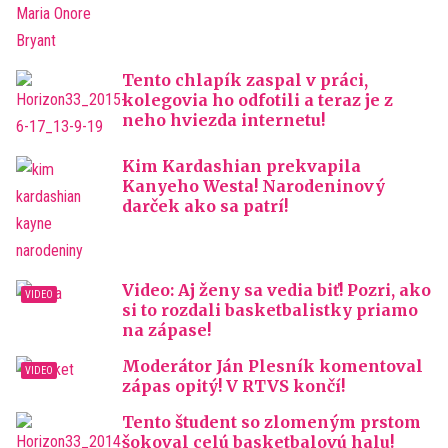
Tento chlapík zaspal v práci,
kolegovia ho odfotili a teraz je z
neho hviezda internetu!
Kim Kardashian prekvapila
Kanyeho Westa! Narodeninový
darček ako sa patrí!
Video: Aj ženy sa vedia biť! Pozri, ako
si to rozdali basketbalistky priamo
na zápase!
Moderátor Ján Plesník komentoval
zápas opitý! V RTVS končí!
Tento študent so zlomeným prstom
šokoval celú basketbalovú halu!