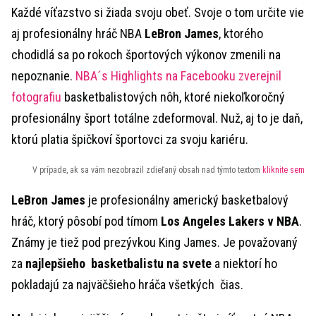
Každé víťazstvo si žiada svoju obeť. Svoje o tom určite vie
aj profesionálny hráč NBA
LeBron James
, ktorého
chodidlá sa po rokoch športových výkonov zmenili na
nepoznanie.
NBA´s Highlights na Facebooku zverejnil
fotografiu
basketbalistových nôh, ktoré niekoľkoročný
profesionálny šport totálne zdeformoval. Nuž, aj to je daň,
ktorú platia špičkoví športovci za svoju kariéru.
V prípade, ak sa vám nezobrazil zdieľaný obsah nad týmto textom
kliknite sem
LeBron James
je profesionálny americký basketbalový
hráč, ktorý pôsobí pod tímom
Los Angeles Lakers v NBA
.
Známy je tiež pod prezývkou King James. Je považovaný
za
najlepšieho basketbalistu na svete
a niektorí ho
pokladajú za najväčšieho hráča všetkých čias.