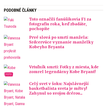
PODOBNÉ ČLÁNKY
Toto označili fanúšikovia F1 za
fotografiu roka, keď zbadáte,
pochopíte
Prvé slová po smrti manžela:
Srdcervúce vyznanie manželky
Kobeyho Bryanta
Vrtuľník smrti: Fotky z miesta, kde
zomrel legendárny Kobe Bryant!
Celý svet v šoku: Najslávnejší
basketbalista sveta je mŕtvy!
Zahynul so svojou dcérou...