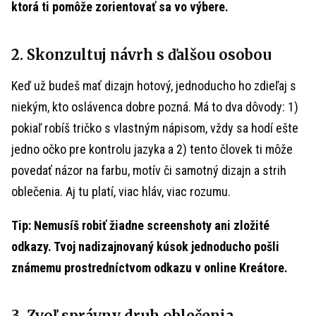
ktorá ti pomôže zorientovať sa vo výbere.
2. Skonzultuj návrh s ďalšou osobou
Keď už budeš mať dizajn hotový, jednoducho ho zdieľaj s
niekým, kto oslávenca dobre pozná. Má to dva dôvody: 1)
pokiaľ robíš tričko s vlastným nápisom, vždy sa hodí ešte
jedno očko pre kontrolu jazyka a 2) tento človek ti môže
povedať názor na farbu, motív či samotný dizajn a strih
oblečenia. Aj tu platí, viac hláv, viac rozumu.
Tip: Nemusíš robiť žiadne screenshoty ani zložité
odkazy. Tvoj nadizajnovaný kúsok jednoducho pošli
známemu prostredníctvom odkazu v online Kreátore.
3. Zvoľ správny druh oblečenia