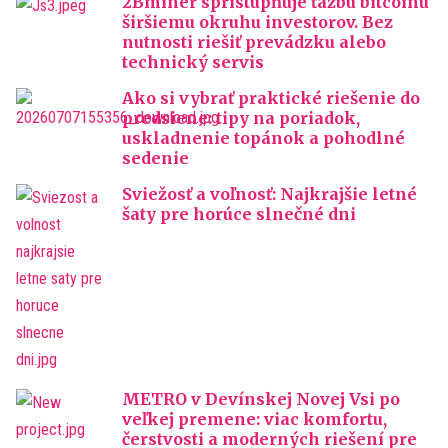
2Bminer sprístupňuje ťažbu bitcoinu
širšiemu okruhu investorov. Bez
nutnosti riešiť prevádzku alebo
technický servis
Ako si vybrať praktické riešenie do
predsiene: tipy na poriadok,
uskladnenie topánok a pohodlné
sedenie
Sviežosť a voľnosť: Najkrajšie letné
šaty pre horúce slnečné dni
METRO v Devínskej Novej Vsi po
veľkej premene: viac komfortu,
čerstvosti a moderných riešení pre