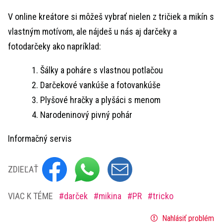
V online kreátore si môžeš vybrať nielen z tričiek a mikín s
vlastným motívom, ale nájdeš u nás aj darčeky a
fotodarčeky ako napríklad:
Šálky a poháre s vlastnou potlačou
Darčekové vankúše a fotovankúše
Plyšové hračky a plyšáci s menom
Narodeninový pivný pohár
Informačný servis
ZDIEĽAŤ
VIAC K TÉME
darček
mikina
PR
tricko
Nahlásiť problém