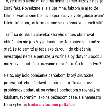
To, že tričko alebo mikinu má doma takmer každý z nás, je
čistý fakt. Povedzme si ale úprimne, faktom je aj to, že
takmer všetci sme boli už aspoň raz v živote „obdarovaní“
takým kúskom, pri ktorom sme sa do úsmevu museli siliť.
Trafiť sa do vkusu človeka, ktorého chceš obdarovať
oblečením nie je vždy jednoduché. Nakoniec sa ti môže
stať, že to zamrzí aj teba ako darcu – do oblečenia
investuješ nemalé peniaze, a vo finále by dotyčnú osobu
možno viac potešilo pozvanie na večeru. Čo teda s tým?
Na to, aby bolo oblečenie darčekom, ktorý skutočne
poteší, potrebuješ staviť na originalitu. To sa ti bez
problémov podarí, ak sa vyhneš obchodom s rovnakými
kúskami, tvorenými ako na bežiacom páse, ale namiesto
toho vytvoríš
tričko s vlastnou potlačou
.