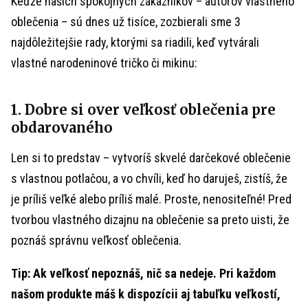
Keďže našich spokojných zákazníkov – autorov vlastného
oblečenia – sú dnes už tisíce, zozbierali sme 3
najdôležitejšie rady, ktorými sa riadili, keď vytvárali
vlastné narodeninové tričko či mikinu:
1. Dobre si over veľkosť oblečenia pre
obdarovaného
Len si to predstav – vytvoríš skvelé darčekové oblečenie
s vlastnou potlačou, a vo chvíli, keď ho daruješ, zistíš, že
je príliš veľké alebo príliš malé. Proste, nenositeľné! Pred
tvorbou vlastného dizajnu na oblečenie sa preto uisti, že
poznáš správnu veľkosť oblečenia.
Tip: Ak veľkosť nepoznáš, nič sa nedeje. Pri každom
našom produkte máš k dispozícii aj tabuľku veľkostí,