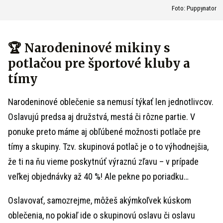
Foto: Puppynator
🏆 Narodeninové mikiny s
potlačou pre športové kluby a
tímy
Narodeninové oblečenie sa nemusí týkať len jednotlivcov.
Oslavujú predsa aj družstvá, mestá či rôzne partie. V
ponuke preto máme aj obľúbené možnosti potlače pre
tímy a skupiny. Tzv. skupinová potlač je o to výhodnejšia,
že ti na ňu vieme poskytnúť výraznú zľavu – v prípade
veľkej objednávky až 40 %! Ale pekne po poriadku…
Oslavovať, samozrejme, môžeš akýmkoľvek kúskom
oblečenia, no pokiaľ ide o skupinovú oslavu či oslavu