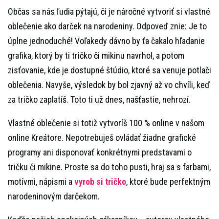
Občas sa nás ľudia pýtajú, či je náročné vytvoriť si vlastné
oblečenie ako darček na narodeniny. Odpoveď znie: Je to
úplne jednoduché! Voľakedy dávno by ťa čakalo hľadanie
grafika, ktorý by ti tričko či mikinu navrhol, a potom
zisťovanie, kde je dostupné štúdio, ktoré sa venuje potlači
oblečenia. Navyše, výsledok by bol zjavný až vo chvíli, keď
za tričko zaplatíš. Toto ti už dnes, našťastie, nehrozí.
Vlastné oblečenie si totiž vytvoríš 100 % online v našom
online Kreátore. Nepotrebuješ ovládať žiadne grafické
programy ani disponovať konkrétnymi predstavami o
tričku či mikine. Proste sa do toho pusti, hraj sa s farbami,
motívmi, nápismi a
vyrob si tričko
, ktoré bude perfektným
narodeninovým darčekom.