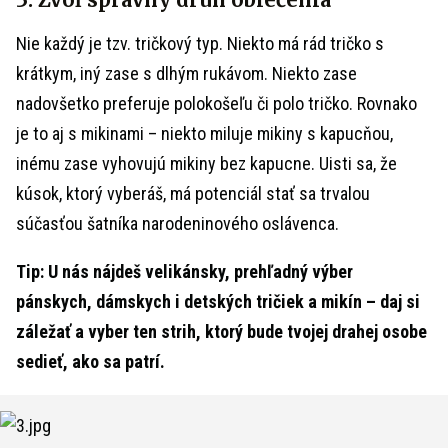
Nie každý je tzv. tričkový typ. Niekto má rád tričko s
krátkym, iný zase s dlhým rukávom. Niekto zase
nadovšetko preferuje polokošeľu či polo tričko. Rovnako
je to aj s mikinami – niekto miluje mikiny s kapucňou,
inému zase vyhovujú mikiny bez kapucne. Uisti sa, že
kúsok, ktorý vyberáš, má potenciál stať sa trvalou
súčasťou šatníka narodeninového oslávenca.
Tip: U nás nájdeš velikánsky, prehľadný výber
pánskych, dámskych i detských tričiek a mikín – daj si
záležať a vyber ten strih, ktorý bude tvojej drahej osobe
sedieť, ako sa patrí.