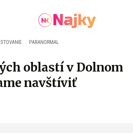
ESTOVANIE
PARANORMAL
kých oblastí v Dolnom
me navštíviť