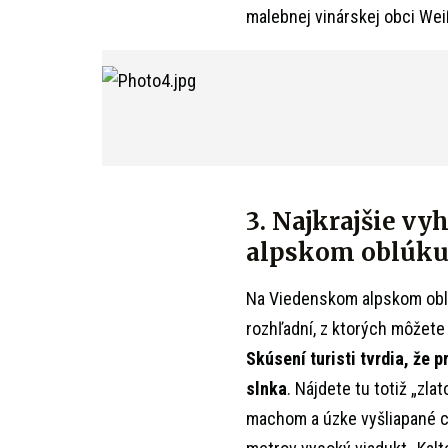
malebnej vinárskej obci We
3. Najkrajšie v
alpskom oblúk
Na Viedenskom alpskom obl
rozhľadní, z ktorých môžet
Skúsení turisti tvrdia, že p
slnka
. Nájdete tu totiž „zl
machom a úzke vyšliapané c