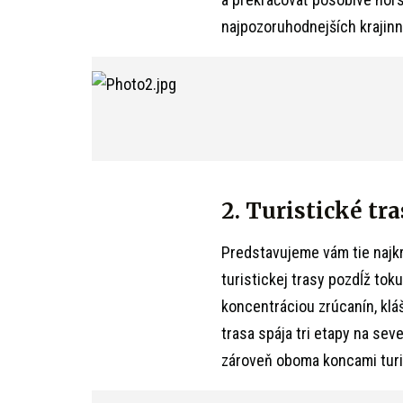
najpozoruhodnejších krajinn
2. Turistické tr
Predstavujeme vám tie najk
turistickej trasy pozdĺž to
koncentráciou zrúcanín, klá
trasa spája tri etapy na sev
zároveň oboma koncami turis