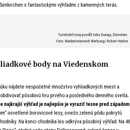
ißenkirchen s fantastickými výhľadmi z kamenných terás.
Turistické trasy pozdĺž toku Dunaja, Dürnstein.
Foto: Niederösterreich Werbung/ Robert Herbst
yhliadkové body na Viedenskom
u
úku nájdete nespočetné množstvo vyhliadkových miest a
e obdivovať pôsobivú hru prvého a posledného denného svetla
.
re najkrajší výhľad je najlepšie je vyraziť tesne pred západom
atom“ osvetlené borovicové lesy, sviežo zelenú pôdu pokrytú
hodníky. Na konci chodníka les odkrýva pôsobivý výhľad: Na 4