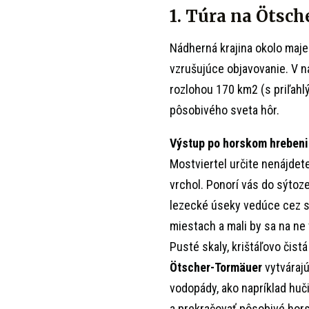
1. Túra na Ötsc
Nádherná krajina okolo majes
vzrušujúce objavovanie. V n
rozlohou 170 km2 (s priľahl
pôsobivého sveta hôr.
Výstup po horskom hrebeni
Mostviertel určite nenájdete
vrchol. Ponorí vás do sýtoz
lezecké úseky vedúce cez s
miestach a mali by sa na ne v
Pusté skaly, krištáľovo čist
Ötscher-Tormäuer
vytvárajú
vodopády, ako napríklad huč
a prekračovať pôsobivé hors