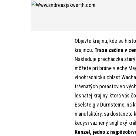
Objavte krajinu, kde sa his
krajinou.
Trasa začína v ce
Nasleduje prechádzka starým
môžete pri bráne viechy May
vinohradnícku oblasť Wacha
trávnatých porastov vo vých
lesnatej krajiny, ktorá vás
Eselsteig v Dürnsteine, na 
manufaktúry, sa dostanete k
kedysi väznený anglický krá
Kanzel, jedno z najpôsobiv