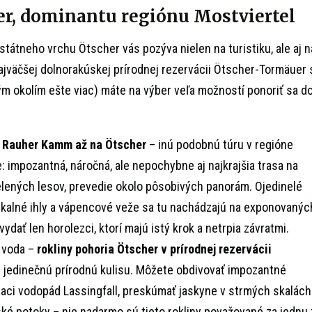
her, dominantu regiónu Mostviertel
tátneho vrchu Ötscher vás pozýva nielen na turistiku, ale aj n
ajväčšej dolnorakúskej prírodnej rezervácii Ötscher-Tormäuer 
ým okolím ešte viac) máte na výber veľa možností ponoriť sa d
 Rauher Kamm až na Ötscher
– inú podobnú túru v regióne
: impozantná, náročná, ale nepochybne aj najkrajšia trasa na
elených lesov, prevedie okolo pôsobivých panorám. Ojedinelé
kalné ihly a vápencové veže sa tu nachádzajú na exponovanýc
ydať len horolezci, ktorí majú istý krok a netrpia závratmi.
á voda –
rokliny pohoria Ötscher v prírodnej rezervácii
 jedinečnú prírodnú kulisu. Môžete obdivovať impozantné
iaci vodopád Lassingfall, preskúmať jaskyne v strmých skalách
ké potoky – nie nadarmo sú tieto rokliny považované za jednu 