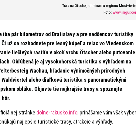
Túra na Ötscher, dominantu regiónu Mostvierte
Foto:
www.imgur.co
iba pár kilometrov od Bratislavy a pre nadšencov turistiky
j. Či už sa rozhodnete pre lesný kúpeľ a relax vo Viedenskom
anie liečivých rastlín v okolí vrchu Ötscher alebo putovanie
ciach. Obľúbená je aj vysokohorská turistika s výhľadom na
 Welterbesteig Wachau, hľadanie výnimočných prírodných
u Waldviertel alebo diaľková turistika s panoramatickými
skom oblúku. Objavte tie najkrajšie trasy a spoznajte
 hôr.
ficiálnej stránke
dolne-rakusko.info
, prinášame vám však výbe
onúkajú najlepšie turistické trasy, atrakcie a výhľady.