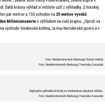
e Rinne“, skalné veže steny Pollereswand, zelené kopce v
dí. Ďalší krásny výhľad si môžete užiť z výhliadky. Z horskej
 len pár metrov a 155 schodov na
25 metrov vysokú
adne Milleniumswarte
s výhľadom na celú krajinu. „Oproti sa
na východe Viedenská kotlina, za ňou Neziderské jazero a v
Foto: Niederösterreich Werbung/ Robert Herbst
Foto: Niederösterreich Werbung/ Franziska Consolati
Najkrajšie vyhliadkové body na Viedenskom alpskom oblúku.
Foto: Niederösterreich Werbung/ Franziska Consolati