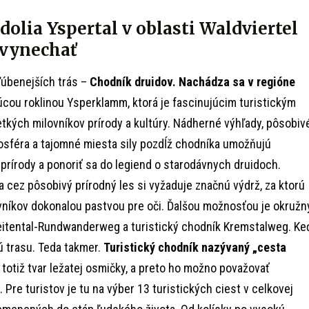
údolia Yspertal v oblasti Waldviertel
 vynechať
ľúbenejších trás –
Chodník druidov. Nachádza sa v regióne
úcou roklinou Ysperklamm, ktorá je fascinujúcim turistickým
kých milovníkov prírody a kultúry. Nádherné výhľady, pôsobiv
osféra a tajomné miesta sily pozdĺž chodníka umožňujú
 prírody a ponoriť sa do legiend o starodávnych druidoch.
 cez pôsobivý prírodný les si vyžaduje značnú výdrž, za ktorú
vníkov dokonalou pastvou pre oči. Ďalšou možnosťou je okružn
eitental-Rundwanderweg a turistický chodník Kremstalweg. Ke
ú trasu. Teda takmer.
Turistický chodník nazývaný „cesta
totiž tvar ležatej osmičky, a preto ho možno považovať
re turistov je tu na výber 13 turistických ciest v celkovej