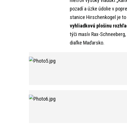
metrov vysoký viadukt „Kalt
pozadí a úzke údolie v popre
stanice Hirschenkogel je to
vyhliadkovú plošinu rozhľ
týči masív Rax-Schneeberg, 
diaľke Maďarsko.