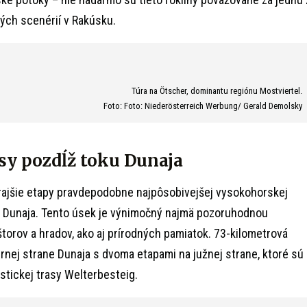
ých scenérií v Rakúsku.
Túra na Ötscher, dominantu regiónu Mostviertel.
Foto: Foto: Niederösterreich Werbung/ Gerald Demolsky
asy pozdĺž toku Dunaja
rajšie etapy pravdepodobne najpôsobivejšej vysokohorskej
ku Dunaja. Tento úsek je výnimočný najmä pozoruhodnou
štorov a hradov, ako aj prírodných pamiatok. 73-kilometrová
ernej strane Dunaja s dvoma etapami na južnej strane, ktoré sú
tickej trasy Welterbesteig.