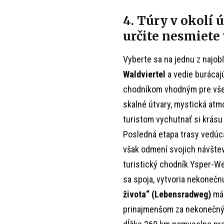
4. Túry v okolí 
určite nesmiete
Vyberte sa na jednu z najob
Waldviertel
a vedie burácaj
chodníkom vhodným pre všet
skalné útvary, mystická atm
turistom vychutnať si krásu
Posledná etapa trasy vedúca
však odmení svojich návšte
turistický chodník Ysper-W
sa spoja, vytvoria nekonečn
života“ (Lebensradweg)
má 
prinajmenšom za nekonečný. P