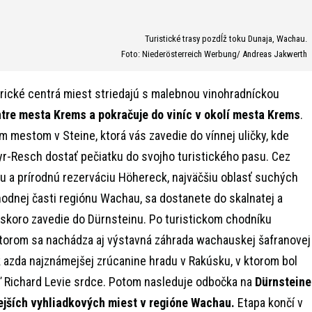
Turistické trasy pozdĺž toku Dunaja, Wachau.
Foto: Niederösterreich Werbung/ Andreas Jakwerth
torické centrá miest striedajú s malebnou vinohradníckou
ntre mesta Krems a pokračuje do viníc v okolí mesta Krems
.
 mestom v Steine, ktorá vás zavedie do vínnej uličky, kde
r-Resch dostať pečiatku do svojho turistického pasu. Cez
u a prírodnú rezerváciu Höhereck, najväčšiu oblasť suchých
odnej časti regiónu Wachau, sa dostanete do skalnatej a
 čoskoro zavedie do Dürnsteinu. Po turistickom chodníku
ktorom sa nachádza aj výstavná záhrada wachauskej šafranovej
 azda najznámejšej zrúcanine hradu v Rakúsku, v ktorom bol
ľ Richard Levie srdce. Potom nasleduje odbočka na
Dürnsteine
ejších vyhliadkových miest v regióne Wachau.
Etapa končí v