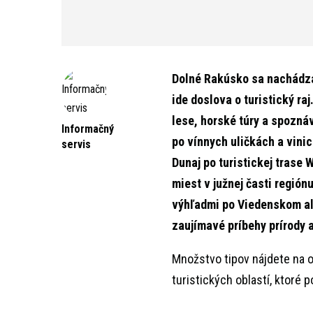
Dolné Rakúsko sa nachádza 
ide doslova o turistický ra
lese, horské túry a spoznáv
Informačný
po vínnych uličkách a vini
servis
Dunaj po turistickej trase
miest v južnej časti región
výhľadmi po Viedenskom alp
zaujímavé príbehy prírody a
Množstvo tipov nájdete na o
turistických oblastí, ktoré p