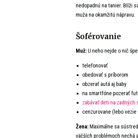
nedopadnú na tanier. Blíži 
muža na okamžitú nápravu.
Šoférovanie
Muž:
U neho nejde o nič špe
telefonovať
obedovať s príborom
obzerať autá aj baby
na smartfóne pozerať fut
zabávať deti na zadných
cenzurovane (lebo vezie 
Žena:
Maximálne sa sústredí
väčších problémoch nechá au