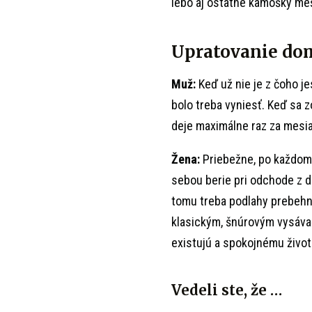
lebo aj ostatné kamošky meš
Upratovanie do
Muž:
Keď už nie je z čoho je
bolo treba vyniesť. Keď sa z
deje maximálne raz za mesi
Žena:
Priebežne, po každom 
sebou berie pri odchode z d
tomu treba podlahy prebehn
klasickým, šnúrovým vysávač
existujú a spokojnému život
Vedeli ste, že …