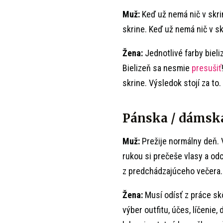
Muž:
Keď už nemá nič v skrin
skrine. Keď už nemá nič v s
Žena:
Jednotlivé farby biel
Bielizeň sa nesmie
presušiť
skrine. Výsledok stojí za to.
Pánska / dámska
Muž:
Prežije normálny deň. 
rukou si prečeše vlasy a od
z predchádzajúceho večera.
Žena:
Musí odísť z práce skô
výber outfitu, účes, líčenie,