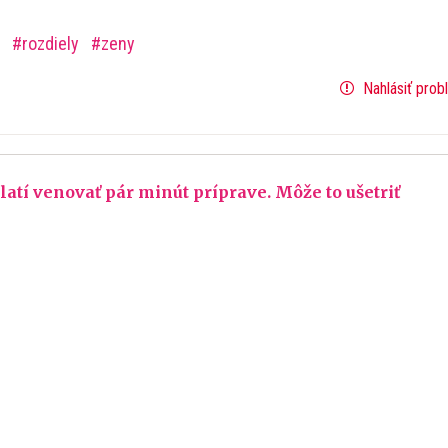
R
rozdiely
zeny
Nahlásiť prob
tí venovať pár minút príprave. Môže to ušetriť