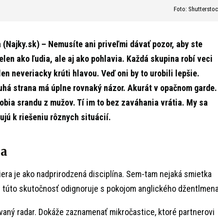
Foto: Shuttersto
Najky.sk) – Nemusíte ani priveľmi dávať pozor, aby ste
ielen ako ľudia, ale aj ako pohlavia. Každá skupina robí veci
en neveriacky krúti hlavou. Veď oni by to urobili lepšie.
ruhá strana má úplne rovnaký názor. Akurát v opačnom garde.
robia srandu z mužov. Tí im to bez zaváhania vrátia. My sa
jú k riešeniu rôznych situácií.
la
iera je ako nadprirodzená disciplína. Sem-tam nejaká smietka
 túto skutočnosť odignoruje s pokojom anglického džentlmena
aný radar. Dokáže zaznamenať mikročastice, ktoré partnerovi