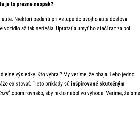
ta je to presne naopak?
 aute. Niektorí pedanti pri vstupe do svojho auta doslova
 vozidlo až tak neriešia. Upratať a umyť ho stačí raz za pol
dielne výsledky. Kto vyhral? My veríme, že obaja. Lebo jedno
že existovať. Tieto príklady sú
inšpirované skutočným
ožiť
” obom rovnako, aby nikto nebol vo výhode. Veríme, že sm