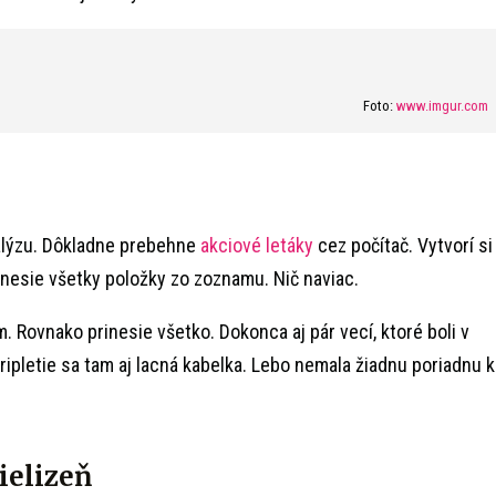
Foto:
www.imgur.com
lýzu. Dôkladne prebehne
akciové letáky
cez počítač. Vytvorí si
nesie všetky položky zo zoznamu. Nič naviac.
m. Rovnako prinesie všetko. Dokonca aj pár vecí, ktoré boli v
 pripletie sa tam aj lacná kabelka. Lebo nemala žiadnu poriadnu k
ielizeň