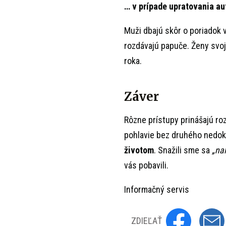
… v prípade upratovania au
Muži dbajú skôr o poriadok v
rozdávajú papuče. Ženy svoje
roka.
Záver
Rôzne prístupy prinášajú roz
pohlavie bez druhého nedoká
životom
. Snažili sme sa
„nal
vás pobavili.
Informačný servis
ZDIEĽAŤ