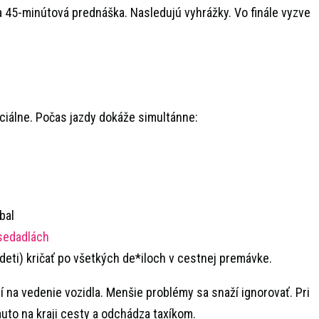
sa 45-minútová prednáška. Nasledujú vyhrážky. Vo finále vyzve
ciálne. Počas jazdy dokáže simultánne:
bal
 sedadlách
deti) kričať po všetkých de*iloch v cestnej premávke.
 na vedenie vozidla. Menšie problémy sa snaží ignorovať. Pri
to na kraji cesty a odchádza taxíkom.