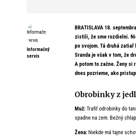
BRATISLAVA 18. septembra (
zistili, že sme rozdielni. N
po svojom. Tá druhá zatiaľ l
Informačný
Sranda je však v tom, že d
servis
A potom to začne. Ženy si 
dnes pozrieme, ako pristupu
Obrobinky z jed
Muž:
Trafiť odrobinky do tan
spadne na zem. Bežný chlap
Žena:
Niekde má tajne schov