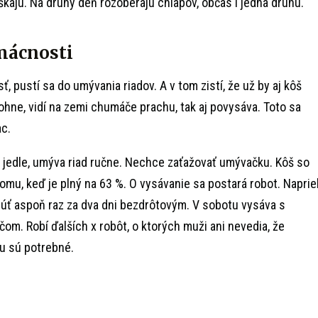
kajú. Na druhý deň rozoberajú chlapov, občas i jedna druhú.
mácnosti
sť, pustí sa do umývania riadov. A v tom zistí, že už by aj kôš
ohne, vidí na zemi chumáče prachu, tak aj povysáva. Toto sa
ac.
jedle, umýva riad ručne. Nechce zaťažovať umývačku. Kôš so
omu, keď je plný na 63 %. O vysávanie sa postará robot. Naprie
úť aspoň raz za dva dni bezdrôtovým. V sobotu vysáva s
om. Robí ďalších x robôt, o ktorých muži ani nevedia, že
u sú potrebné.