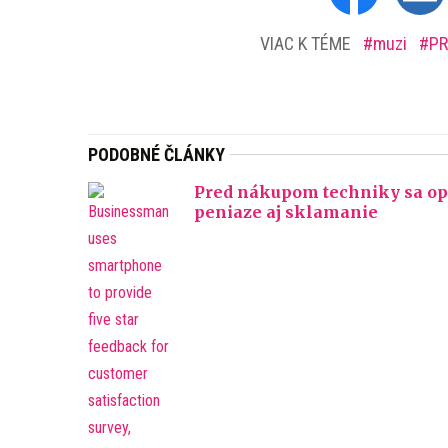
VIAC K TÉME
muzi
P
PODOBNÉ ČLÁNKY
Pred nákupom techniky sa opla
peniaze aj sklamanie