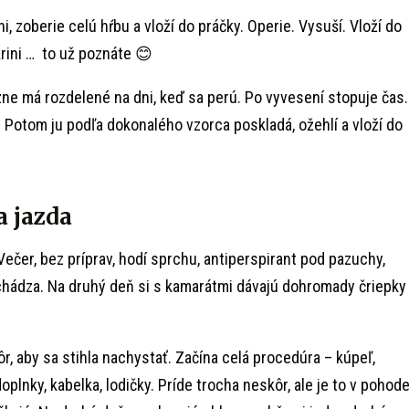
i, zoberie celú hŕbu a vloží do práčky. Operie. Vysuší. Vloží do
krini … to už poznáte 😊
izne má rozdelené na dni, keď sa perú. Po vyvesení stopuje čas.
! Potom ju podľa dokonalého vzorca poskladá, ožehlí a vloží do
 jazda
Večer, bez príprav, hodí sprchu, antiperspirant pod pazuchy,
chádza. Na druhý deň si s kamarátmi dávajú dohromady čriepky
r, aby sa stihla nachystať. Začína celá procedúra – kúpeľ,
 doplnky, kabelka, lodičky. Príde trocha neskôr, ale je to v pohode