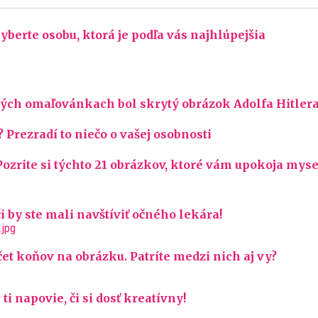
yberte osobu, ktorá je podľa vás najhlúpejšia
ých omaľovánkach bol skrytý obrázok Adolfa Hitler
 Prezradí to niečo o vašej osobnosti
Pozrite si týchto 21 obrázkov, ktoré vám upokoja myse
 by ste mali navštíviť očného lekára!
et koňov na obrázku. Patríte medzi nich aj vy?
i napovie, či si dosť kreatívny!