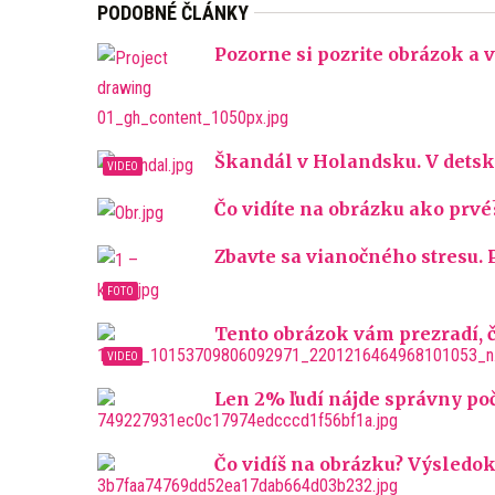
PODOBNÉ ČLÁNKY
Pozorne si pozrite obrázok a v
Škandál v Holandsku. V detsk
Čo vidíte na obrázku ako prvé?
Zbavte sa vianočného stresu. 
Tento obrázok vám prezradí, či
Len 2% ľudí nájde správny poč
Čo vidíš na obrázku? Výsledok t