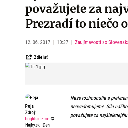
považujete za naj
Prezradí to niečo 
12. 06. 2017
10:37
Zaujímavosti zo Slovensk
Zdieľať
Naše rozhodnutia a preferenci
Peja
neuvedomujeme. Sila nášho p
Zdroj:
považujete za najšialenejšiu
brightside.me
©
Najky.sk, iDen