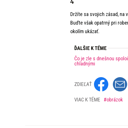
4
Držíte sa svojich zásad, na 
Buďte však opatrný pri roben
okolím ukázať.
ĎALŠIE K TÉME
Čo je zle s dnešnou spoloč
chladnými
ZDIEĽAŤ
VIAC K TÉME
obrázok