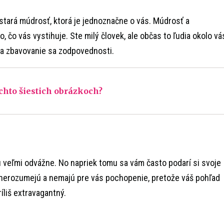
e stará múdrosť, ktorá je jednoznačne o vás. Múdrosť a
to, čo vás vystihuje. Ste milý človek, ale občas to ľudia okolo vá
 na zbavovanie sa zodpovednosti.
chto šiestich obrázkoch?
sú veľmi odvážne. No napriek tomu sa vám často podarí si svoje
 nerozumejú a nemajú pre vás pochopenie, pretože váš pohľad
íliš extravagantný.